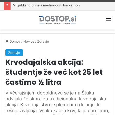
V Ljubljano prihaja mednarodni hackathon
M
Domov
/
Novice
/
Zdravje
Zdravje
Krvodajalska akcija:
študentje že več kot 25 let
častimo ½ litra
V včerajšnjem dopoldnevu se je na Štuku
odvijala že skorajda tradicionalna krvodajalska
akcija. Krvodajalstvo je plemenito dejanje, ki
rešuje življenja. Vsaka kaplja krvi, ki jo darujemo,