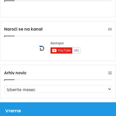
Naroči se na kanal
Arhiv novic
A
r
h
i
v
Vreme
n