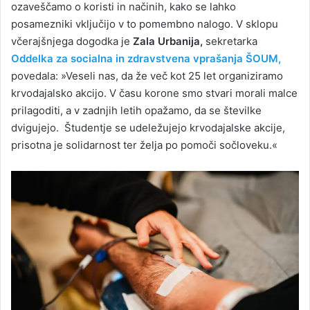
ozaveščamo o koristi in načinih, kako se lahko
posamezniki vključijo v to pomembno nalogo. V sklopu
včerajšnjega dogodka je
Zala Urbanija,
sekretarka
Oddelka za socialna in zdravstvena vprašanja ŠOUM,
povedala: »Veseli nas, da že več kot 25 let organiziramo
krvodajalsko akcijo. V času korone smo stvari morali malce
prilagoditi, a v zadnjih letih opažamo, da se številke
dvigujejo. Študentje se udeležujejo krvodajalske akcije,
prisotna je solidarnost ter želja po pomoči sočloveku.«