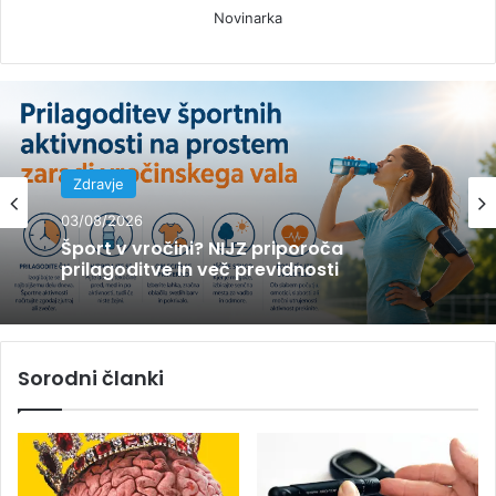
Novinarka
Zdravje
03/08/2026
Zdravje
WHO svetuje kako zaščititi svoje zdravje
03/08/2026
v poletni vročini
Sorodni članki
Šport v vročini? NIJZ priporoča
prilagoditve in več previdnosti