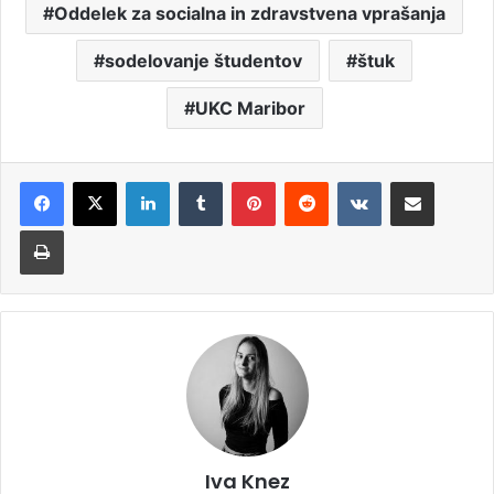
Oddelek za socialna in zdravstvena vprašanja
sodelovanje študentov
štuk
UKC Maribor
LinkedIn
Tumblr
Pinterest
Reddit
VKontakte
Deli po e-pošti
Natisni
Iva Knez