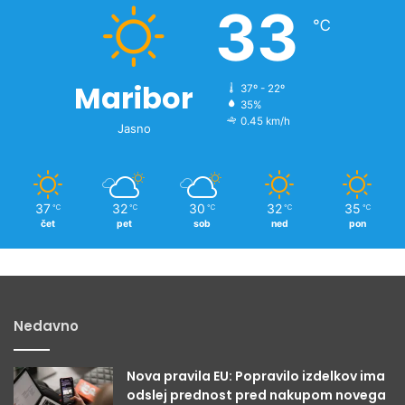
33
o
℃
v
i
c
Maribor
37º - 22º
35%
0.45 km/h
Jasno
37
32
30
32
35
℃
℃
℃
℃
℃
čet
pet
sob
ned
pon
Nedavno
Nova pravila EU: Popravilo izdelkov ima
odslej prednost pred nakupom novega