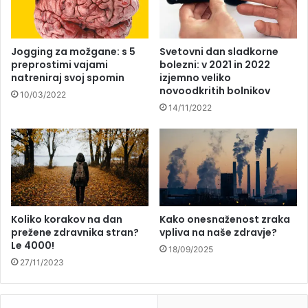
Jogging za možgane: s 5
Svetovni dan sladkorne
preprostimi vajami
bolezni: v 2021 in 2022
natreniraj svoj spomin
izjemno veliko
novoodkritih bolnikov
10/03/2022
14/11/2022
Koliko korakov na dan
Kako onesnaženost zraka
prežene zdravnika stran?
vpliva na naše zdravje?
Le 4000!
18/09/2025
27/11/2023