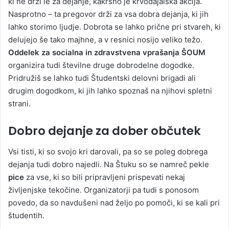
ki ne drži le za dejanje, kakršno je krvodajalska akcija.
Nasprotno – ta pregovor drži za vsa dobra dejanja, ki jih
lahko storimo ljudje. Dobrota se lahko prične pri stvareh, ki
delujejo še tako majhne, a v resnici nosijo veliko težo.
Oddelek za socialna in zdravstvena vprašanja ŠOUM
organizira tudi številne druge dobrodelne dogodke.
Pridružiš se lahko tudi Študentski delovni brigadi ali
drugim dogodkom, ki jih lahko spoznaš na njihovi spletni
strani.
Dobro dejanje za dober občutek
Vsi tisti, ki so svojo kri darovali, pa so se poleg dobrega
dejanja tudi dobro najedli. Na Štuku so se namreč pekle
pice
za vse, ki so bili pripravljeni prispevati nekaj
življenjske tekočine. Organizatorji pa tudi s ponosom
povedo, da so navdušeni nad željo po pomoči, ki se kali pri
študentih.