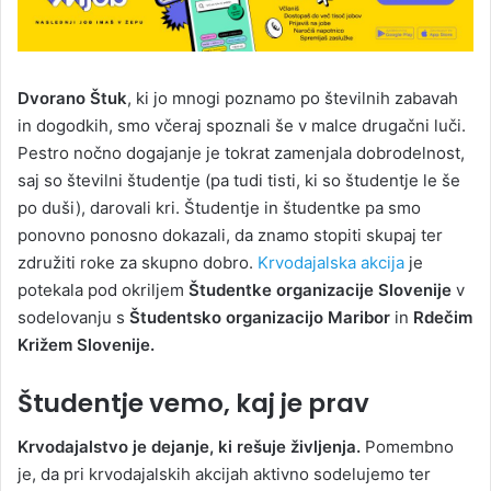
Dvorano Štuk
, ki jo mnogi poznamo po številnih zabavah
in dogodkih, smo včeraj spoznali še v malce drugačni luči.
Pestro nočno dogajanje je tokrat zamenjala dobrodelnost,
saj so številni študentje (pa tudi tisti, ki so študentje le še
po duši), darovali kri. Študentje in študentke pa smo
ponovno ponosno dokazali, da znamo stopiti skupaj ter
združiti roke za skupno dobro.
Krvodajalska akcija
je
potekala pod okriljem
Študentke organizacije Slovenije
v
sodelovanju s
Študentsko organizacijo Maribor
in
Rdečim
Križem Slovenije.
Študentje vemo, kaj je prav
Krvodajalstvo je dejanje, ki rešuje življenja.
Pomembno
je, da pri krvodajalskih akcijah aktivno sodelujemo ter