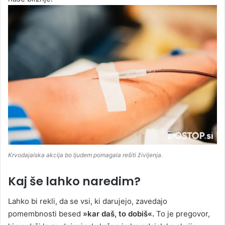
Krvodajalska akcija bo ljudem pomagala rešiti življenja.
Kaj še lahko naredim?
Lahko bi rekli, da se vsi, ki darujejo, zavedajo
pomembnosti besed
»kar daš, to dobiš«.
To je pregovor,