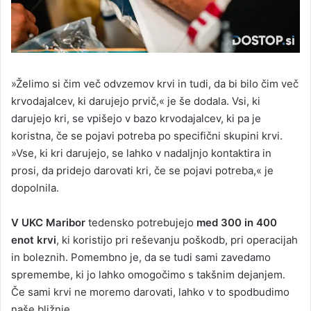
»Želimo si čim več odvzemov krvi in tudi, da bi bilo čim več
krvodajalcev, ki darujejo prvič,« je še dodala. Vsi, ki
darujejo kri, se vpišejo v bazo krvodajalcev, ki pa je
koristna, če se pojavi potreba po specifični skupini krvi.
»Vse, ki kri darujejo, se lahko v nadaljnjo kontaktira in
prosi, da pridejo darovati kri, če se pojavi potreba,« je
dopolnila.
V UKC Maribor
tedensko potrebujejo
med 300 in 400
enot krvi
, ki koristijo pri reševanju poškodb, pri operacijah
in boleznih. Pomembno je, da se tudi sami zavedamo
spremembe, ki jo lahko omogočimo s takšnim dejanjem.
Če sami krvi ne moremo darovati, lahko v to spodbudimo
naše bližnje.