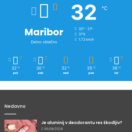
32
o
℃
v
i
c
Maribor
32º - 21º
37%
1.73 km/h
Delno oblačno
32
30
32
35
36
℃
℃
℃
℃
℃
pet
sob
ned
pon
tor
Nedavno
Je aluminij v deodorantu res škodljiv?
06/08/2026