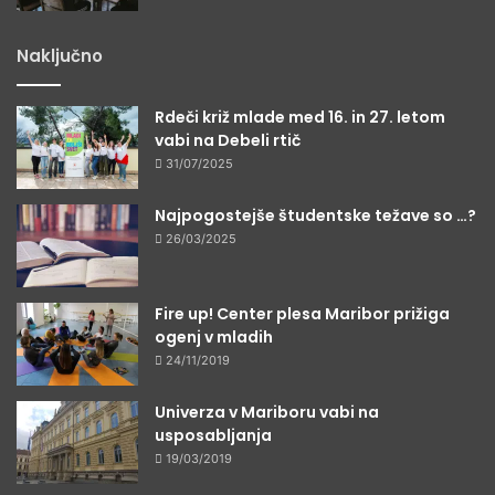
Naključno
Rdeči križ mlade med 16. in 27. letom
vabi na Debeli rtič
31/07/2025
Najpogostejše študentske težave so …?
26/03/2025
Fire up! Center plesa Maribor prižiga
ogenj v mladih
24/11/2019
Univerza v Mariboru vabi na
usposabljanja
19/03/2019