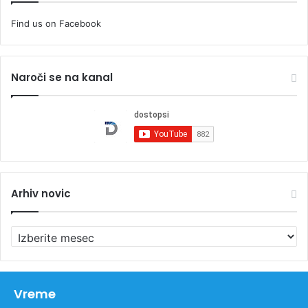
Find us on Facebook
Naroči se na kanal
Arhiv novic
A
r
h
i
v
Vreme
n