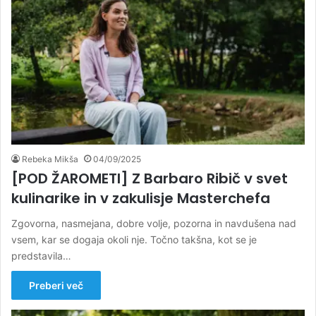
Rebeka Mikša
04/09/2025
[POD ŽAROMETI] Z Barbaro Ribič v svet
kulinarike in v zakulisje Masterchefa
Zgovorna, nasmejana, dobre volje, pozorna in navdušena nad
vsem, kar se dogaja okoli nje. Točno takšna, kot se je
predstavila…
Preberi več