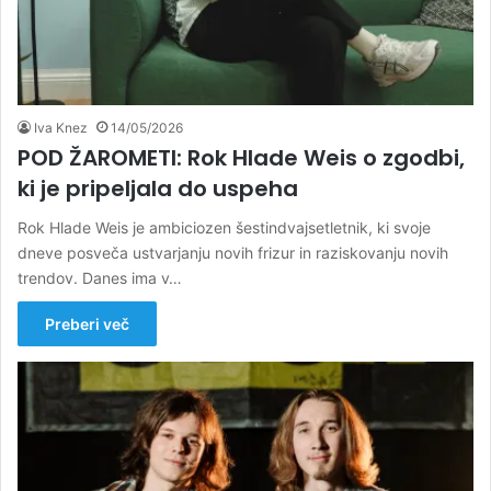
Iva Knez
14/05/2026
POD ŽAROMETI: Rok Hlade Weis o zgodbi,
ki je pripeljala do uspeha
Rok Hlade Weis je ambiciozen šestindvajsetletnik, ki svoje
dneve posveča ustvarjanju novih frizur in raziskovanju novih
trendov. Danes ima v…
Preberi več