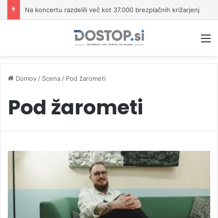
Na koncertu razdelili več kot 37.000 brezplačnih križarjenj
M
Domov
/
Scena
/
Pod žarometi
Pod žarometi