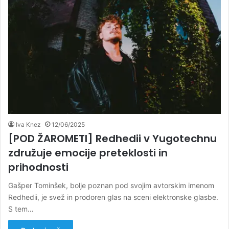
Iva Knez
12/06/2025
[POD ŽAROMETI] Redhedii v Yugotechnu
združuje emocije preteklosti in
prihodnosti
Gašper Tominšek, bolje poznan pod svojim avtorskim imenom
Redhedii, je svež in prodoren glas na sceni elektronske glasbe.
S tem…