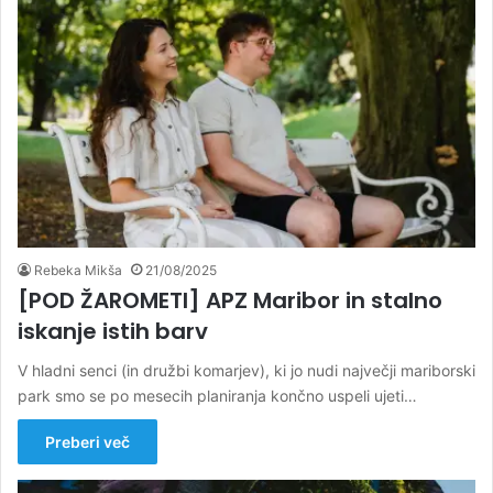
Rebeka Mikša
21/08/2025
[POD ŽAROMETI] APZ Maribor in stalno
iskanje istih barv
V hladni senci (in družbi komarjev), ki jo nudi največji mariborski
park smo se po mesecih planiranja končno uspeli ujeti…
Preberi več