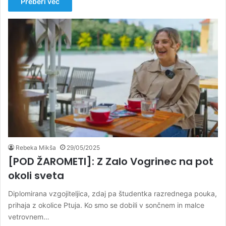
Preberi več
Rebeka Mikša
29/05/2025
[POD ŽAROMETI]: Z Zalo Vogrinec na pot
okoli sveta
Diplomirana vzgojiteljica, zdaj pa študentka razrednega pouka,
prihaja z okolice Ptuja. Ko smo se dobili v sončnem in malce
vetrovnem…