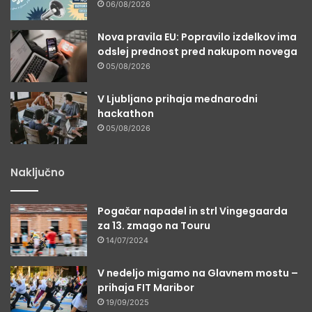
06/08/2026
Nova pravila EU: Popravilo izdelkov ima
odslej prednost pred nakupom novega
05/08/2026
V Ljubljano prihaja mednarodni
hackathon
05/08/2026
Naključno
Pogačar napadel in strl Vingegaarda
za 13. zmago na Touru
14/07/2024
V nedeljo migamo na Glavnem mostu –
prihaja FIT Maribor
19/09/2025