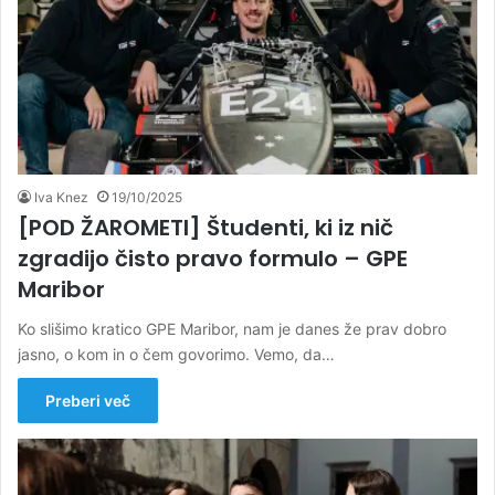
Iva Knez
19/10/2025
[POD ŽAROMETI] Študenti, ki iz nič
zgradijo čisto pravo formulo – GPE
Maribor
Ko slišimo kratico GPE Maribor, nam je danes že prav dobro
jasno, o kom in o čem govorimo. Vemo, da…
Preberi več