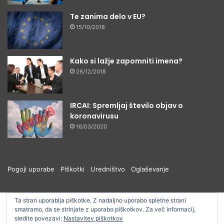
Te zanima delo v EU?
15/10/2018
Kako si lažje zapomniti imena?
26/12/2018
IRCAI: Spremljaj število objav o
koronavirusu
16/03/2020
Pogoji uporabe
Piškotki
Uredništvo
Oglaševanje
Ta stran uporablja piškotke. Z nadaljno uporabo spletne strani
smatramo, da se strinjate z uporabo piškotkov. Za več informacij,
© ŠOUM 2026, Vse pravice pridržane
sledite povezavi:
Nastavitev piškotkov