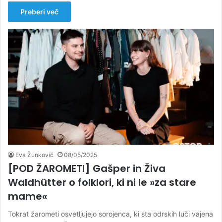
Preberi več
Eva Žunkovič
08/05/2025
[POD ŽAROMETI] Gašper in Živa
Waldhütter o folklori, ki ni le »za stare
mame«
Tokrat žarometi osvetljujejo sorojenca, ki sta odrskih luči vajena