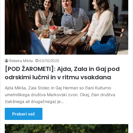
Rebeka Mikša
03/10/2025
[POD ŽAROMETI]: Ajda, Zala in Gaj pod
odrskimi lučmi in v ritmu vsakdana
Ajda Mikša, Zala Stolec in Gaj Herman so člani Kulturno
umetniškega društva Markovski zvon. Okej, član društva
(takšnega ali drugačnega) je…
Preberi več