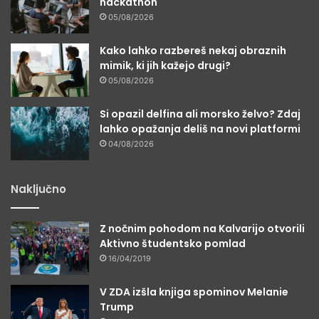
hackathon
05/08/2026
Kako lahko razbereš nekaj obraznih
mimik, ki jih kažejo drugi?
05/08/2026
Si opazil delfina ali morsko želvo? Zdaj
lahko opažanja deliš na novi platformi
04/08/2026
Naključno
Z nočnim pohodom na Kalvarijo otvorili
Aktivno študentsko pomlad
16/04/2019
V ZDA izšla knjiga spominov Melanie
Trump