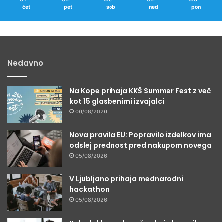
čet
pet
sob
ned
pon
Nedavno
Na Kope prihaja KKŠ Summer Fest z več
kot 15 glasbenimi izvajalci
06/08/2026
Nova pravila EU: Popravilo izdelkov ima
odslej prednost pred nakupom novega
05/08/2026
V Ljubljano prihaja mednarodni
hackathon
05/08/2026