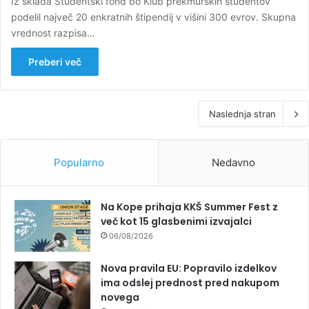
Iz sklada Študentski fond bo Klub prekmurskih študentov
podelil največ 20 enkratnih štipendij v višini 300 evrov. Skupna
vrednost razpisa…
Preberi več
Naslednja stran
Popularno
Nedavno
Na Kope prihaja KKŠ Summer Fest z
več kot 15 glasbenimi izvajalci
06/08/2026
Nova pravila EU: Popravilo izdelkov
ima odslej prednost pred nakupom
novega