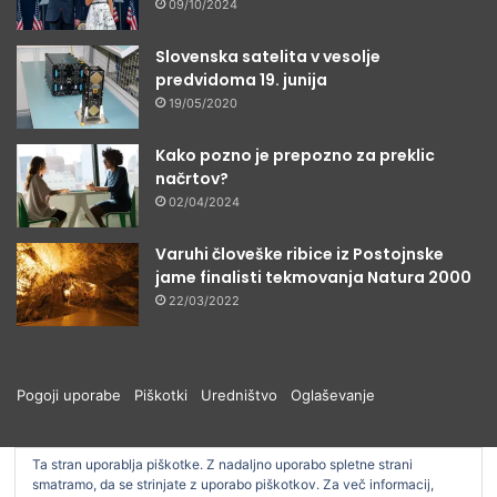
09/10/2024
Slovenska satelita v vesolje
predvidoma 19. junija
19/05/2020
Kako pozno je prepozno za preklic
načrtov?
02/04/2024
Varuhi človeške ribice iz Postojnske
jame finalisti tekmovanja Natura 2000
22/03/2022
Pogoji uporabe
Piškotki
Uredništvo
Oglaševanje
Ta stran uporablja piškotke. Z nadaljno uporabo spletne strani
smatramo, da se strinjate z uporabo piškotkov. Za več informacij,
© ŠOUM 2026, Vse pravice pridržane