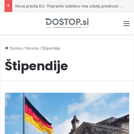
Nova pravila EU: Popravilo izdelkov ima odslej prednost pred nakupom novega
M
Domov
/
Novice
/
Štipendije
Štipendije