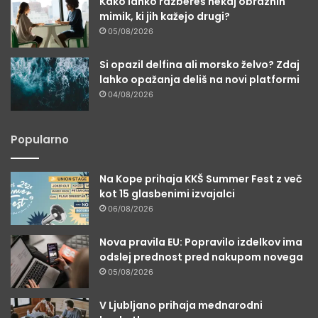
Kako lahko razbereš nekaj obraznih
mimik, ki jih kažejo drugi?
05/08/2026
Si opazil delfina ali morsko želvo? Zdaj
lahko opažanja deliš na novi platformi
04/08/2026
Popularno
Na Kope prihaja KKŠ Summer Fest z več
kot 15 glasbenimi izvajalci
06/08/2026
Nova pravila EU: Popravilo izdelkov ima
odslej prednost pred nakupom novega
05/08/2026
V Ljubljano prihaja mednarodni