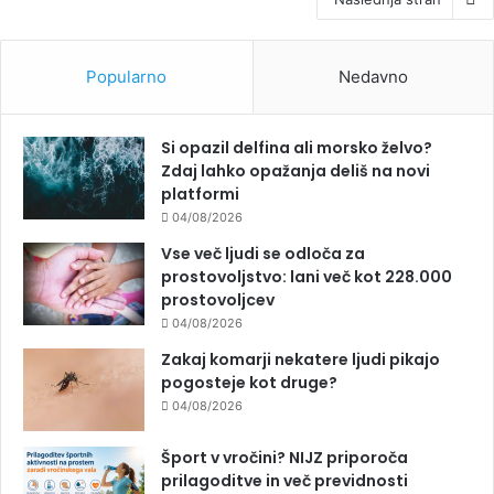
Popularno
Nedavno
Si opazil delfina ali morsko želvo?
Zdaj lahko opažanja deliš na novi
platformi
04/08/2026
Vse več ljudi se odloča za
prostovoljstvo: lani več kot 228.000
prostovoljcev
04/08/2026
Zakaj komarji nekatere ljudi pikajo
pogosteje kot druge?
04/08/2026
Šport v vročini? NIJZ priporoča
prilagoditve in več previdnosti