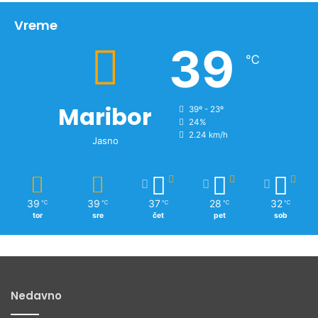
i
v
Vreme
n
39
o
℃
v
i
c
Maribor
39º - 23º
24%
2.24 km/h
Jasno
39
39
37
28
32
℃
℃
℃
℃
℃
tor
sre
čet
pet
sob
Nedavno