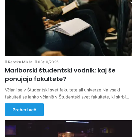
Rebeka Mikša
03/10/2025
Mariborski študentski vodnik: kaj še
ponujajo fakultete?
Včlani se v Študentski svet fakultete ali univerze Na vsaki
fakulteti se lahko včlaniš v Študentski svet fakultete, ki skrbi…
Preberi več