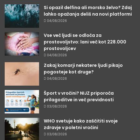
Si opazil delfina ali morsko želvo? Zdaj
lahko opažanja deliš na novi platformi
04/08/2026
Vse več ljudi se odloča za
prostovoljstvo: lani več kot 228.000
prostovoljcev
04/08/2026
Zakaj komarji nekatere ljudi pikajo
pogosteje kot druge?
04/08/2026
Šport v vročini? NIJZ priporoča
prilagoditve in več previdnosti
03/08/2026
WHO svetuje kako zaščititi svoje
zdravje v poletni vročini
03/08/2026