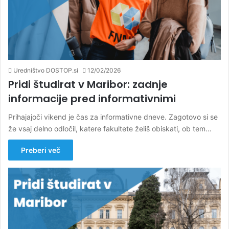
Uredništvo DOSTOP.si
12/02/2026
Pridi študirat v Maribor: zadnje
informacije pred informativnimi
Prihajajoči vikend je čas za informativne dneve. Zagotovo si se
že vsaj delno odločil, katere fakultete želiš obiskati, ob tem…
Preberi več