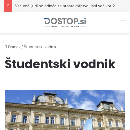
Vse več ljudi se odloča za prostovoljstvo: lani več kot 228.000 prostovoljcev
M
Domov
/
Študentski vodnik
Študentski vodnik