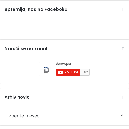
Spremljaj nas na Faceboku
Naroči se na kanal
Arhiv novic
A
r
h