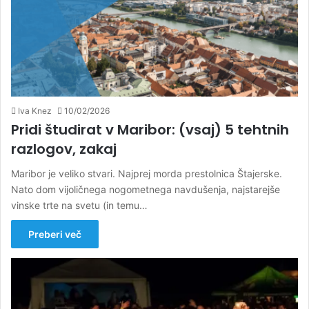
Iva Knez
10/02/2026
Pridi študirat v Maribor: (vsaj) 5 tehtnih
razlogov, zakaj
Maribor je veliko stvari. Najprej morda prestolnica Štajerske.
Nato dom vijoličnega nogometnega navdušenja, najstarejše
vinske trte na svetu (in temu…
Preberi več