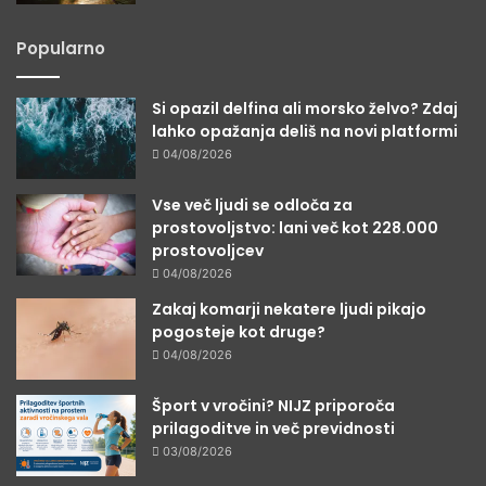
Popularno
Si opazil delfina ali morsko želvo? Zdaj
lahko opažanja deliš na novi platformi
04/08/2026
Vse več ljudi se odloča za
prostovoljstvo: lani več kot 228.000
prostovoljcev
04/08/2026
Zakaj komarji nekatere ljudi pikajo
pogosteje kot druge?
04/08/2026
Šport v vročini? NIJZ priporoča
prilagoditve in več previdnosti
03/08/2026