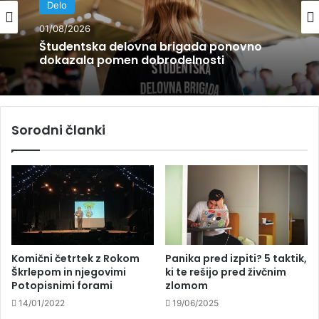
Zabava
Delo
23/07/2026
01/08/2026
Kam na poletni festival v Sloveniji? To so
dogodki, ki jih letos ne smeš zamuditi
Sorodni članki
Študentska delovna brigada ponovno
dokazala pomen dobrodelnosti
Komični četrtek z Rokom
Panika pred izpiti? 5 taktik,
Škrlepom in njegovimi
ki te rešijo pred živčnim
Potopisnimi forami
zlomom
14/01/2022
19/06/2025