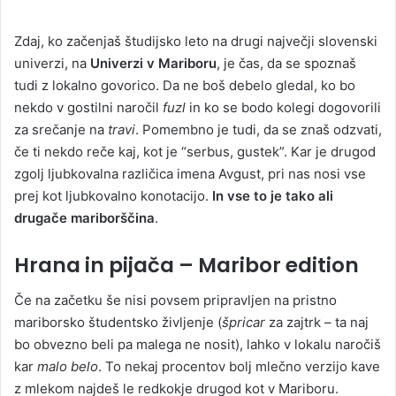
Zdaj, ko začenjaš študijsko leto na drugi največji slovenski
univerzi, na
Univerzi v Mariboru
, je čas, da se spoznaš
tudi z lokalno govorico. Da ne boš debelo gledal, ko bo
nekdo v gostilni naročil
fuzl
in ko se bodo kolegi dogovorili
za srečanje na
travi
. Pomembno je tudi, da se znaš odzvati,
če ti nekdo reče kaj, kot je “serbus, gustek”. Kar je drugod
zgolj ljubkovalna različica imena Avgust, pri nas nosi vse
prej kot ljubkovalno konotacijo.
In vse to je tako ali
drugače mariborščina
.
Hrana in pijača – Maribor edition
Če na začetku še nisi povsem pripravljen na pristno
mariborsko študentsko življenje (
špricar
za zajtrk – ta naj
bo obvezno beli pa malega ne nosit), lahko v lokalu naročiš
kar
malo belo
. To nekaj procentov bolj mlečno verzijo kave
z mlekom najdeš le redkokje drugod kot v Mariboru.