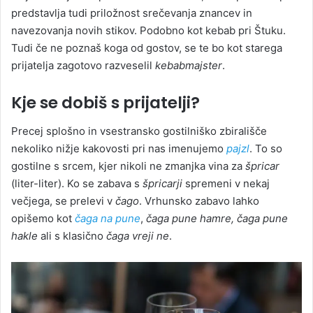
predstavlja tudi priložnost srečevanja znancev in
navezovanja novih stikov. Podobno kot kebab pri Štuku.
Tudi če ne poznaš koga od gostov, se te bo kot starega
prijatelja zagotovo razveselil
kebabmajster
.
Kje se dobiš s prijatelji?
Precej splošno in vsestransko gostilniško zbirališče
nekoliko nižje kakovosti pri nas imenujemo
pajzl
. To so
gostilne s srcem, kjer nikoli ne zmanjka vina za
špricar
(liter-liter). Ko se zabava s
špricarji
spremeni v nekaj
večjega, se prelevi v
čago
. Vrhunsko zabavo lahko
opišemo kot
čaga na pune
,
čaga pune hamre, čaga pune
hakle
ali s klasično
čaga vreji ne
.