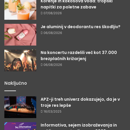
Korenje in kokosova voda: tropski
napitki za poletne zabave
07/08/2026
Je aluminij v deodorantu res škodljiv?
06/08/2026
Na koncertu razdelili več kot 37.000
brezplačnih križarjenj
06/08/2026
Naključno
APZ-ji treh univerz dokazujejo, da je v
troje res lepše
16/03/2025
Informativa, sejem izobraževanja in