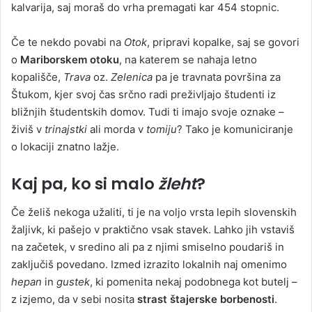
kalvarija, saj moraš do vrha premagati kar 454 stopnic.
Če te nekdo povabi na
Otok
, pripravi kopalke, saj se govori
o
Mariborskem otoku
, na katerem se nahaja letno
kopališče,
Trava
oz.
Zelenica
pa je travnata površina za
Štukom, kjer svoj čas srčno radi preživljajo študenti iz
bližnjih študentskih domov. Tudi ti imajo svoje oznake –
živiš v
trinajstki
ali morda v
tomiju
? Tako je komuniciranje
o lokaciji znatno lažje.
Kaj pa, ko si malo
žleht
?
Če želiš nekoga užaliti, ti je na voljo vrsta lepih slovenskih
žaljivk, ki pašejo v praktično vsak stavek. Lahko jih vstaviš
na začetek, v sredino ali pa z njimi smiselno poudariš in
zaključiš povedano. Izmed izrazito lokalnih naj omenimo
hepan
in
gustek
, ki pomenita nekaj podobnega kot butelj –
z izjemo, da v sebi nosita
strast štajerske borbenosti
.