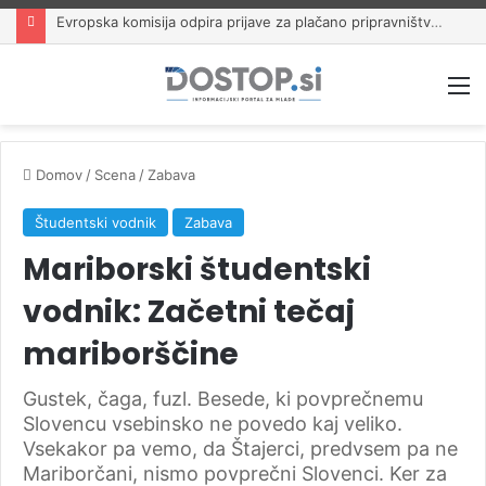
Evropska komisija odpira prijave za plačano pripravništvo Blue Book
M
Domov
/
Scena
/
Zabava
Študentski vodnik
Zabava
Mariborski študentski
vodnik: Začetni tečaj
mariborščine
Gustek, čaga, fuzl. Besede, ki povprečnemu
Slovencu vsebinsko ne povedo kaj veliko.
Vsekakor pa vemo, da Štajerci, predvsem pa ne
Mariborčani, nismo povprečni Slovenci. Ker za