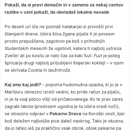
Pokaži, da si pravi domačin in v zameno za nekaj centov
razlike v ceni pokaži, da obvladaš lokalne navade
.
Po deseti uri (če ne poznaš natakarja) si privošči prvi
štamperli
dneva. Izbira šilca žgane pijače ti je povsem
prosto prepuščena, zagotovo pa boš v prihodnjih
študentskih mesecih že ugotovil, katera ti najbolj ustreza.
Zvečer ali po kosilu je nato čas za kaki
fuzl
.
Fuzl
je poleg
špricarja drugi najbolj priljubljeni štajerski koktejl – v njem
se skrivata Cockta in
tavžntroža
.
Kaj smo kaj jedli?
– popolna hudomušna opazka, ki jo je v
Mariboru obvezno izreči vedno, ko pride račun za pijačo,
in je ta vsaj pikico višji od pričakovanega. Ko te prav zares
zagrabi lakota (predvsem ugodna je ta izbira sredi noči),
se obvezno odpravi v
Pekarno Drava
na Koroški cesti, kjer
boš deležen najboljše pice daleč naokrog. Tako je okusna,
da jo lahko ješ za praktično vsak obrok, obisk pekarne pa