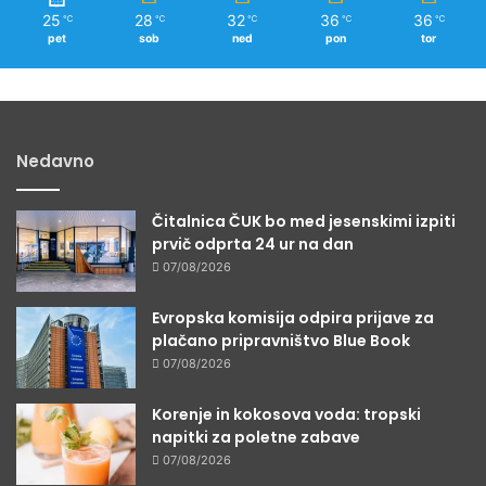
25
28
32
36
36
℃
℃
℃
℃
℃
pet
sob
ned
pon
tor
Nedavno
Čitalnica ČUK bo med jesenskimi izpiti
prvič odprta 24 ur na dan
07/08/2026
Evropska komisija odpira prijave za
plačano pripravništvo Blue Book
07/08/2026
Korenje in kokosova voda: tropski
napitki za poletne zabave
07/08/2026