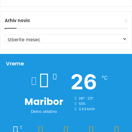
Arhiv novic
A
r
h
i
v
Vreme
n
26
o
℃
v
i
c
Maribor
28º - 23º
55%
3.43 km/h
Delno oblačno