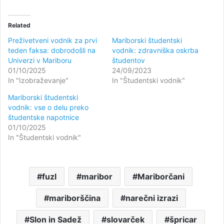
Related
Preživetveni vodnik za prvi
Mariborski študentski
teden faksa: dobrodošli na
vodnik: zdravniška oskrba
Univerzi v Mariboru
študentov
01/10/2025
24/09/2023
In "Izobraževanje"
In "Študentski vodnik"
Mariborski študentski
vodnik: vse o delu preko
študentske napotnice
01/10/2025
In "Študentski vodnik"
fuzl
maribor
Mariborčani
mariborščina
narečni izrazi
Slon in Sadež
slovarček
špricar