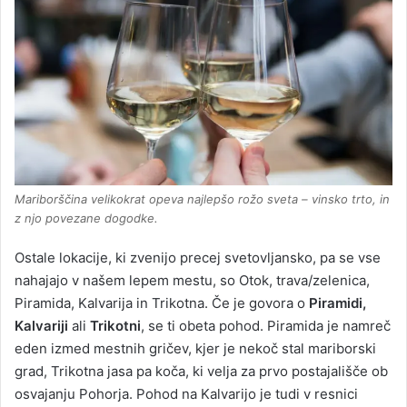
Mariborščina velikokrat opeva najlepšo rožo sveta – vinsko trto, in
z njo povezane dogodke.
Ostale lokacije, ki zvenijo precej svetovljansko, pa se vse
nahajajo v našem lepem mestu, so Otok, trava/zelenica,
Piramida, Kalvarija in Trikotna. Če je govora o
Piramidi,
Kalvariji
ali
Trikotni
, se ti obeta pohod. Piramida je namreč
eden izmed mestnih gričev, kjer je nekoč stal mariborski
grad, Trikotna jasa pa koča, ki velja za prvo postajališče ob
osvajanju Pohorja. Pohod na Kalvarijo je tudi v resnici