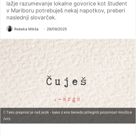
lažje razumevanje lokalne govorice kot študent
v Mariboru potrebuješ nekaj napotkov, preberi
naslednji slovarček.
Rebeka Mikša
29/09/2025
Tako preprost je naš jezik - kako z eno besedo pritegniti pozornost množice
(vir)
.