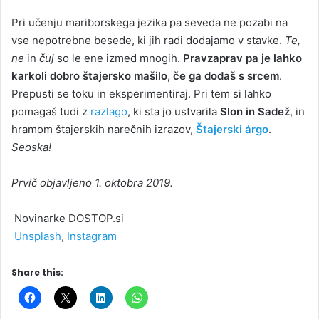
Pri učenju mariborskega jezika pa seveda ne pozabi na
vse nepotrebne besede, ki jih radi dodajamo v stavke.
Te,
ne
in
čuj
so le ene izmed mnogih.
Pravzaprav pa je lahko
karkoli dobro štajersko mašilo, če ga dodaš s srcem
.
Prepusti se toku in eksperimentiraj. Pri tem si lahko
pomagaš tudi z
razlago
, ki sta jo ustvarila
Slon in Sadež
, in
hramom štajerskih narečnih izrazov,
Štajerski árgo
.
Seoska!
Prvič objavljeno 1. oktobra 2019.
Novinarke DOSTOP.si
Unsplash
,
Instagram
Share this: