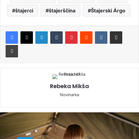
štajerci
štajerščina
Štajerski Árgo
LinkedIn
Tumblr
Pinterest
Reddit
VKontakte
Deli po e-pošti
Natisni
Rebeka Mikša
Novinarka