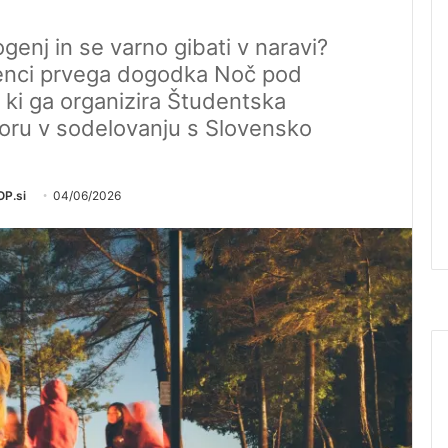
ogenj in se varno gibati v naravi?
enci prvega dogodka Noč pod
, ki ga organizira Študentska
boru v sodelovanju s Slovensko
P.si
04/06/2026