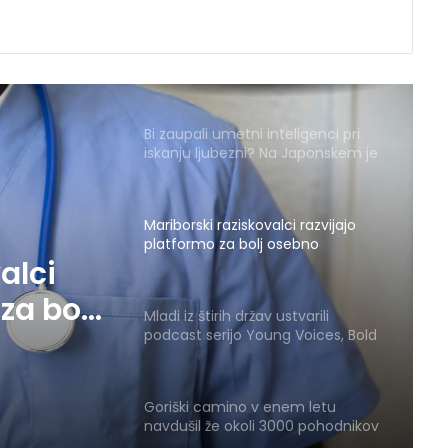
Bi zaupali umetni inteligenci pri
iskanju ljubezni? Na Japonskem je
že 265 parov reklo “da”
Mariborski raziskovalci razvijajo
platformo za bolj osebno
zdravljenje raka
Mladi iz štirih držav ustvarili
podcast serijo Young Voices, Bold
Ideas
rijo
Goriški camino v enem letu
navdušil že okoli 3000 pohodnikov
 Ideas
alci
Najboljše nove knjige, ki jih res
moraš prebrati to poletje
za bolj