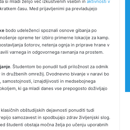
a si mladi želijo več izkustvenih vsebin in
aktivnosti v
 kratkem času. Med prijavljenimi pa prevladujejo
ke
bodo udeleženci spoznali osnove gibanja po
Mariborski raziskovalci razvijajo
nošenje opreme ter izbiro primerne lokacije za kamp.
platformo za bolj osebno
ostavljanja šotorov, netenja ognja in priprave hrane v
zdravljenje raka
pravili varnega in odgovornega ravnanja na prostem.
Mladi iz štirih držav ustvarili
janje
. Študentom bo ponudil tudi priložnost za odmik
podcast serijo Young Voices, Bold
Ideas
 in družbenih omrežij. Dvodnevno bivanje v naravi bo
 samostojnosti, iznajdljivosti in medsebojnega
z okoljem, ki ga mladi danes vse prepogosto doživljajo
Goriški camino v enem letu
navdušil že okoli 3000 pohodnikov
lasičnih obštudijskih dejavnosti ponuditi tudi
Najboljše nove knjige, ki jih res
krepijo samozavest in spodbujajo zdrav življenjski slog.
moraš prebrati to poletje
 med študenti obstaja močna želja po učenju uporabnih