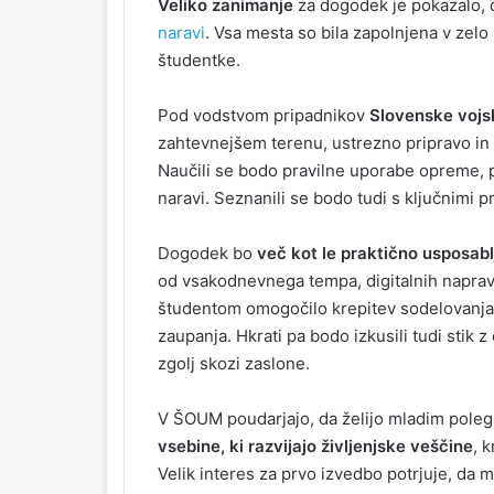
Veliko zanimanje
za dogodek je pokazalo, d
naravi
. Vsa mesta so bila zapolnjena v zelo
študentke.
Pod vodstvom pripadnikov
Slovenske vojs
zahtevnejšem terenu, ustrezno pripravo in 
Naučili se bodo pravilne uporabe opreme, p
naravi. Seznanili se bodo tudi s ključnimi 
Dogodek bo
več kot le praktično usposabl
od vsakodnevnega tempa, digitalnih naprav
študentom omogočilo krepitev sodelovanja,
zaupanja. Hkrati pa bodo izkusili tudi stik 
zgolj skozi zaslone.
V ŠOUM poudarjajo, da želijo mladim poleg k
vsebine, ki razvijajo življenjske veščine
, 
Velik interes za prvo izvedbo potrjuje, da