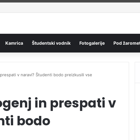
Kamrica
Študentski vodnik
Fotogalerije
Pod žaromet
 prespati v naravi? Študenti bodo preizkusili vse
ogenj in prespati v
nti bodo