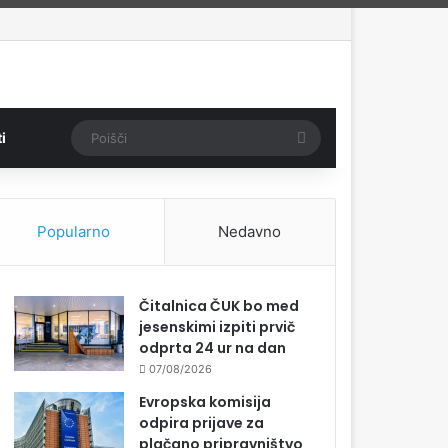
Poišči
i
Popularno
Nedavno
Čitalnica ČUK bo med
jesenskimi izpiti prvič
odprta 24 ur na dan
07/08/2026
Evropska komisija
odpira prijave za
plačano pripravništvo