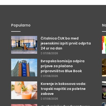
Bi zaupali umetni inteligenci pri
iskanju ljubezni? Na Japonskem je
že 265 parov reklo “da”
Popularno
Na
Čitalnica ČUK bo med
a
jesenskimi izpiti prvič odprta
24 ur na dan
07/08/2026
Evropska komisija odpira
prijave za plačano
pripravništvo Blue Book
07/08/2026
Korenje in kokosova voda:
tropski napitki za poletne
zabave
07/08/2026