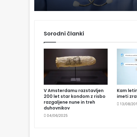
osebno zdravljenje
Sorodni članki
V Amsterdamu razstavljen
Kam leti
200 let star kondom z risbo
imeti zr
razgaljene nune in treh
13/08/20
duhovnikov
04/06/2025