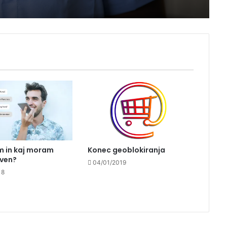
 raka
Poletni zvezdnik Jadrana? Delfin
Oliver znova navdušuje
obiskovalce
Na koncertu razdelili več kot
37.000 brezplačnih križarjenj
Kako lahko razbereš nekaj
obraznih mimik, ki jih kažejo drugi?
m in kaj moram
Konec geoblokiranja
aven?
Študenti UM predstavili novi
04/01/2019
dirkalnik Roxy za sezono Formula
18
Student
Ali veš, kako pripraviti popoln
Instagram foto-dump?