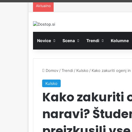
Aktualno
Novice
Scena
Trendi
Kolumne
Domov
/
Trendi
/
Kulsko
/
Kako zakuriti ogenj in
Kulsko
Kako zakuriti 
naravi? Štude
preizkusili vse