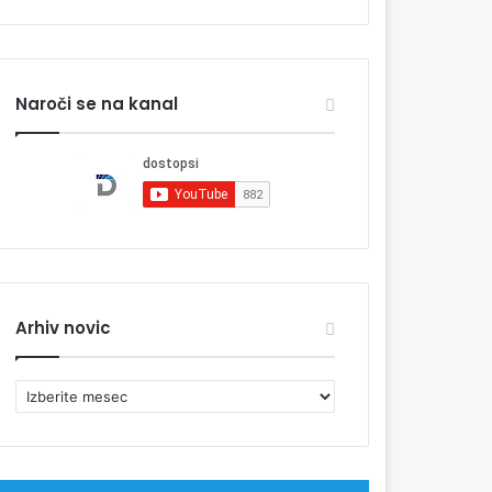
Naroči se na kanal
Arhiv novic
A
r
h
i
v