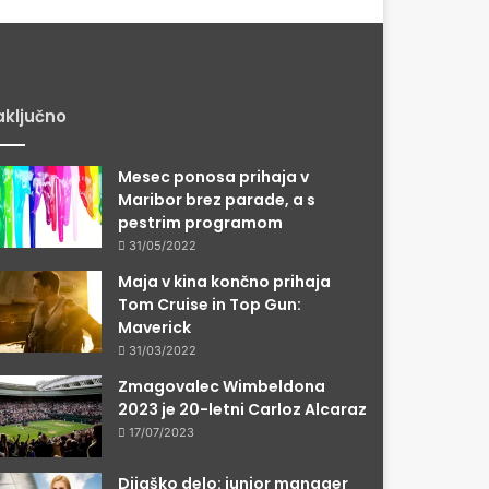
ključno
Mesec ponosa prihaja v
Maribor brez parade, a s
pestrim programom
31/05/2022
Maja v kina končno prihaja
Tom Cruise in Top Gun:
Maverick
31/03/2022
Zmagovalec Wimbeldona
2023 je 20-letni Carloz Alcaraz
17/07/2023
Dijaško delo: junior manager