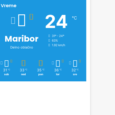
n
Vreme
o
24
v
℃
i
c
Maribor
31º - 24º
63%
1.92 km/h
Delno oblačno
31
33
35
36
32
℃
℃
℃
℃
℃
sob
ned
pon
tor
sre