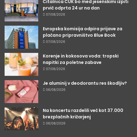
Čitalnica ČUK bo med jesenskimi izpiti
prvič odprta 24 ur na dan
07/08/2026
Evropska komisija odpira prijave za
plačano pripravništvo Blue Book
07/08/2026
Korenje in kokosova voda: tropski
napitki za poletne zabave
07/08/2026
Je aluminij v deodorantu res škodljiv?
06/08/2026
Na koncertu razdelili več kot 37.000
brezplačnih križarjenj
06/08/2026