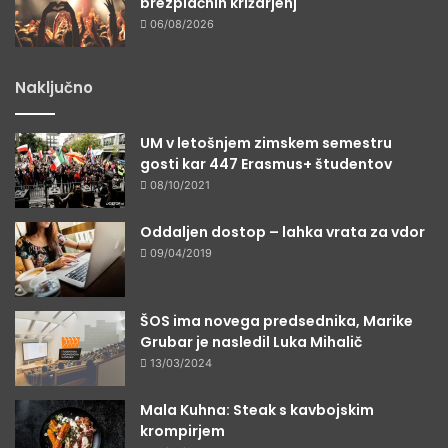
brezplačnih križarjenj
06/08/2026
Naključno
UM v letošnjem zimskem semestru
gosti kar 447 Erasmus+ študentov
08/10/2021
Oddaljen dostop – lahka vrata za vdor
09/04/2019
ŠOS ima novega predsednika, Marike
Grubar je nasledil Luka Mihalič
13/03/2024
Mala Kuhna: Steak s kavbojskim
krompirjem