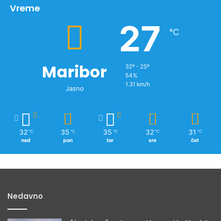
v
Vreme
n
27
o
℃
v
i
c
Maribor
32º - 25º
54%
1.31 km/h
Jasno
32
35
35
32
31
℃
℃
℃
℃
℃
ned
pon
tor
sre
čet
Nedavno