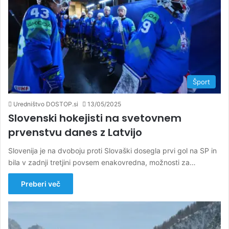
Šport
Uredništvo DOSTOP.si
13/05/2025
Slovenski hokejisti na svetovnem
prvenstvu danes z Latvijo
Slovenija je na dvoboju proti Slovaški dosegla prvi gol na SP in
bila v zadnji tretjini povsem enakovredna, možnosti za…
Preberi več