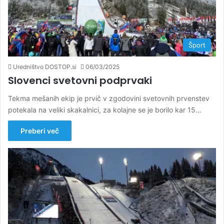
Šport
Uredništvo DOSTOP.si
06/03/2025
Slovenci svetovni podprvaki
Tekma mešanih ekip je prvič v zgodovini svetovnih prvenstev
potekala na veliki skakalnici, za kolajne se je borilo kar 15…
Preberi več