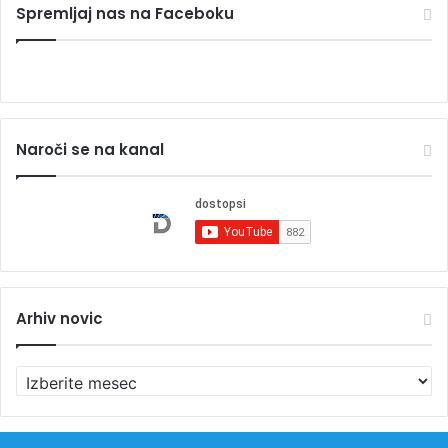
Spremljaj nas na Faceboku
Naroči se na kanal
Arhiv novic
A
r
h
i