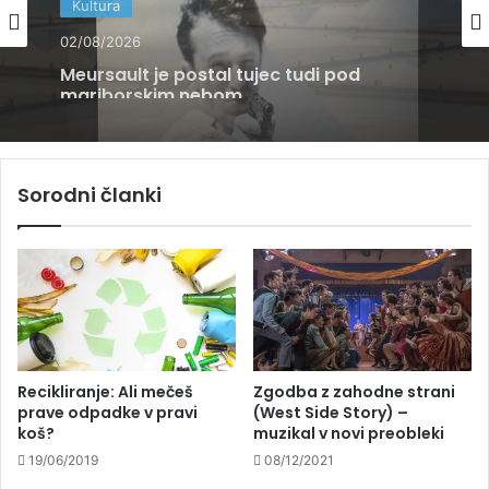
31/07/2026
Kultura
Iz pisarne v Piranske soline: kako nastaja
ena najbolj prepoznavnih slovenskih
02/08/2026
dobrot?
Sorodni članki
Meursault je postal tujec tudi pod
mariborskim nebom
Recikliranje: Ali mečeš
Zgodba z zahodne strani
prave odpadke v pravi
(West Side Story) –
koš?
muzikal v novi preobleki
19/06/2019
08/12/2021