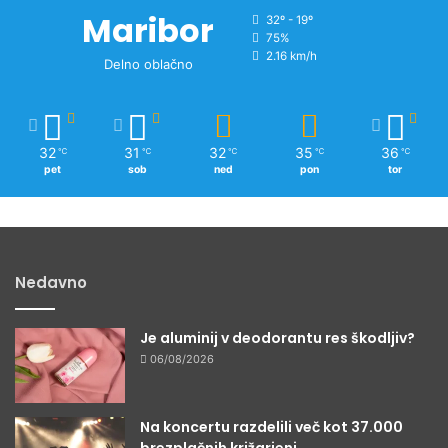
c
Maribor
32º - 19º
75%
2.16 km/h
Delno oblačno
32
31
32
35
36
℃
℃
℃
℃
℃
pet
sob
ned
pon
tor
Nedavno
Je aluminij v deodorantu res škodljiv?
06/08/2026
Na koncertu razdelili več kot 37.000