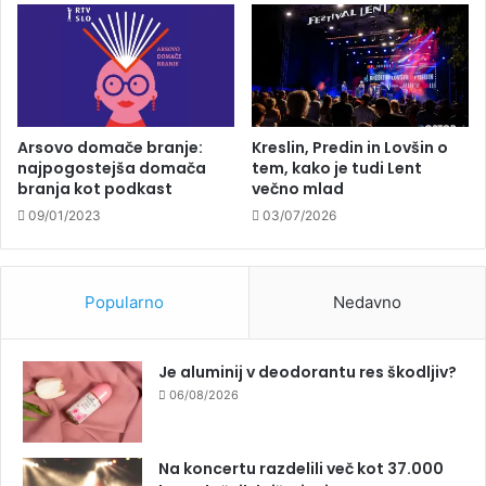
Arsovo domače branje:
Kreslin, Predin in Lovšin o
najpogostejša domača
tem, kako je tudi Lent
branja kot podkast
večno mlad
09/01/2023
03/07/2026
Popularno
Nedavno
Je aluminij v deodorantu res škodljiv?
06/08/2026
Na koncertu razdelili več kot 37.000