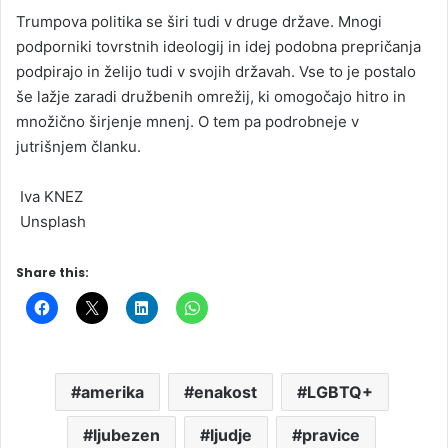
Trumpova politika se širi tudi v druge države. Mnogi
podporniki tovrstnih ideologij in idej podobna prepričanja
podpirajo in želijo tudi v svojih državah. Vse to je postalo
še lažje zaradi družbenih omrežij, ki omogočajo hitro in
množično širjenje mnenj. O tem pa podrobneje v
jutrišnjem članku.
Iva KNEZ
Unsplash
Share this:
amerika
enakost
LGBTQ+
ljubezen
ljudje
pravice