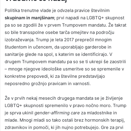
Politika trenutne vlade je odvzela pravice številnim
skupinam in manjšinam
; prvi napadi na LGBTQ+ skupnost
pa so se zgodili že v prvem Trumpovem mandatu. Že takrat
so bile transspolne osebe tarča omejitev na področju
izobraževanja. Trump je leta 2017 preprečil mnogim
študentom in učencem, da uporabljajo garderobe in
sanitarije glede na spol, s katerim se identificirajo. V
drugem Trumpovem mandatu pa so se ti ukrepi še zaostrili
– mnoge njegove ideološke usmeritve so se spremenile v
konkretne prepovedi, ki za številne predstavljajo
neposredno grožnjo pravicam in varnosti.
Že v prvih nekaj mesecih drugega mandata se je življenje
LGBTQ+ skupnosti spremenilo v pravo nočno moro. Trump
je sprva ukinil
gender-affirming care
za mladostnike in
mlade. Mnogi mladi so tako ostali brez hormonskih terapij,
zdravnikov in pomoči, ki jih nujno potrebujejo. Gre za prvi