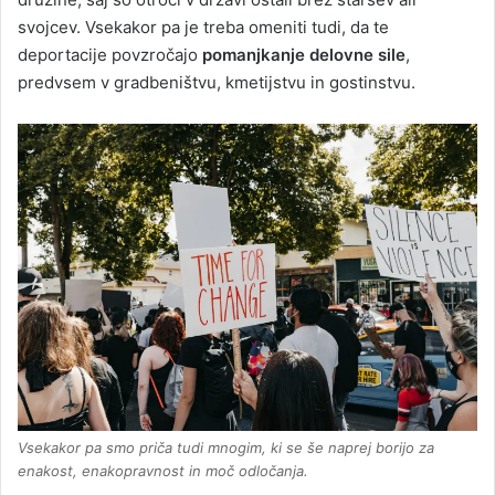
svojcev. Vsekakor pa je treba omeniti tudi, da te
deportacije povzročajo
pomanjkanje delovne sile
,
predvsem v gradbeništvu, kmetijstvu in gostinstvu.
Vsekakor pa smo priča tudi mnogim, ki se še naprej borijo za
enakost, enakopravnost in moč odločanja.