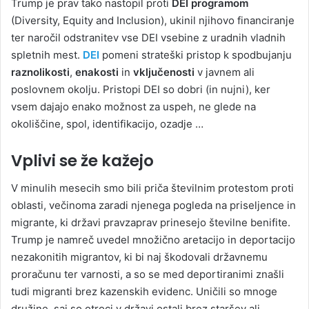
Trump je prav tako nastopil proti
DEI programom
(Diversity, Equity and Inclusion), ukinil njihovo financiranje
ter naročil odstranitev vse DEI vsebine z uradnih vladnih
spletnih mest.
DEI
pomeni strateški pristop k spodbujanju
raznolikosti
,
enakosti
in
vključenosti
v javnem ali
poslovnem okolju. Pristopi DEI so dobri (in nujni), ker
vsem dajajo enako možnost za uspeh, ne glede na
okoliščine, spol, identifikacijo, ozadje …
Vplivi se že kažejo
V minulih mesecih smo bili priča številnim protestom proti
oblasti, večinoma zaradi njenega pogleda na priseljence in
migrante, ki državi pravzaprav prinesejo številne benifite.
Trump je namreč uvedel množično aretacijo in deportacijo
nezakonitih migrantov, ki bi naj škodovali državnemu
proračunu ter varnosti, a so se med deportiranimi znašli
tudi migranti brez kazenskih evidenc. Uničili so mnoge
družine, saj so otroci v državi ostali brez staršev ali