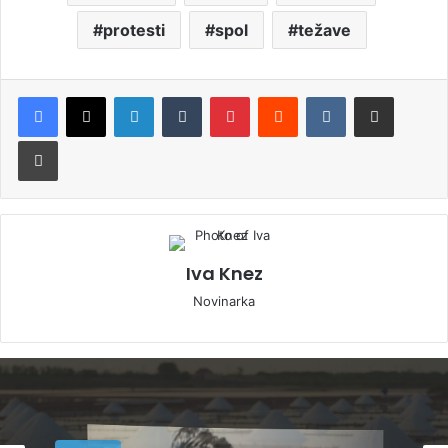
protesti
spol
težave
LinkedIn
Tumblr
Pinterest
Reddit
VKontakte
Deli po e-pošti
Natisni
Iva Knez
Novinarka
Okolje