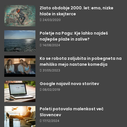
Zlato obdobje 2000. let: emo, nizke
hlače in skejterce
24/03/2020
Poletje na Pagu: Kje lahko najdeš
najlepše plaže in zalive?
14/08/2024
Ko se robota zaljubita in pobegneta na
mehiško mejo nastane komedija
31/05/2023
Google najavil novo storitev
08/02/2019
Poleti potovalo malenkost več
Slovencev
17/12/2024