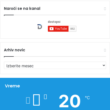
Naroči se na kanal
Arhiv novic
A
r
h
i
v
Vreme
n
20
o
℃
v
i