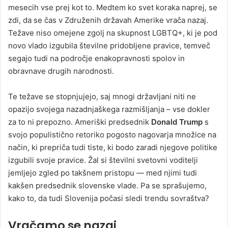
mesecih vse prej kot to. Medtem ko svet koraka naprej, se
zdi, da se čas v Združenih državah Amerike vrača nazaj.
Težave niso omejene zgolj na skupnost LGBTQ+, ki je pod
novo vlado izgubila številne pridobljene pravice, temveč
segajo tudi na področje enakopravnosti spolov in
obravnave drugih narodnosti.
Te težave se stopnjujejo, saj mnogi državljani niti ne
opazijo svojega nazadnjaškega razmišljanja – vse dokler
za to ni prepozno. Ameriški predsednik
Donald Trump
s
svojo populistično retoriko pogosto nagovarja množice na
način, ki prepriča tudi tiste, ki bodo zaradi njegove politike
izgubili svoje pravice. Žal si številni svetovni voditelji
jemljejo zgled po takšnem pristopu — med njimi tudi
kakšen predsednik slovenske vlade. Pa se sprašujemo,
kako to, da tudi Slovenija počasi sledi trendu sovraštva?
Vračamo se nazaj