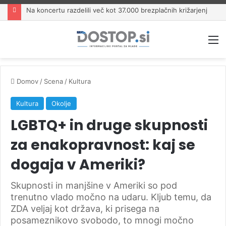
Na koncertu razdelili več kot 37.000 brezplačnih križarjenj
M
Domov
/
Scena
/
Kultura
Kultura
Okolje
LGBTQ+ in druge skupnosti
za enakopravnost: kaj se
dogaja v Ameriki?
Skupnosti in manjšine v Ameriki so pod
trenutno vlado močno na udaru. Kljub temu, da
ZDA veljaj kot država, ki prisega na
posameznikovo svobodo, to mnogi močno