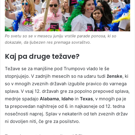
Po svetu so se v mesecu juniju vrstile parade ponosa, ki so
dokazale, da ljubezen res premaga sovraštvo.
Kaj pa druge težave?
Težave se za manjšine pod Trumpovo vlado le še
stopnjujejo. V zadnjih mesecih so na udaru tudi
ženske
, ki
so v mnogih zveznih državah izgubile pravico do varnega
splava. V vsaj 12. državah gre za popolno prepoved splava,
mednje spadajo
Alabama
,
Idaho
in
Texas
, v mnogih pa je
ta prepovedan najhitreje od 6. in najkasneje od 12. tedna
nosečnosti naprej. Splav v nekaterih od teh zveznih držav
ni dovoljen niti, če gre za posilstvo.