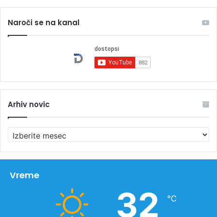
Naroči se na kanal
Arhiv novic
A
r
h
i
v
Vreme
n
32
o
℃
v
i