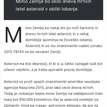
Mimo Zemlje bo okoli dneva mrtvih
letel asteroid v obliki lobanje.
M
imo Zemlje bo nekaj dni po noči čarovnic in
dnevu mrtvih letel asteroid, ki z nekaj
domišljije spominja na človeško lobanjo.
Asteroid, ki so mu znanstveniki nadeli oznako
2015 TB145 ne bo nevaren Zemlji.
Asteroid ma dve depresiji, ki bi si ju lahko razlagali tudi kot
očesni vdolbini, a je treba uporabiti precej domišljije.
Asteroid so prvič opazili znanstveniki ameriške vesoljske
agencije Nasa leta 2015, prav tako okoli dneva mrtvih.
Tedaj je »lobanja« letela mimo Zemlje na oddaljenosti malo
manj kot 500.000 kilometrov. Ker je asteroid svetlejši od
običajnih, nima pa »repa«, astronomi sklepajo, da gre za