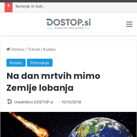
Korenje in kokosova voda: tropski napitki za poletne zabave
M
Domov
/
Trendi
/
Kulsko
Kulsko
Potovanje
Na dan mrtvih mimo
Zemlje lobanja
Uredništvo DOSTOP.si
10/10/2018