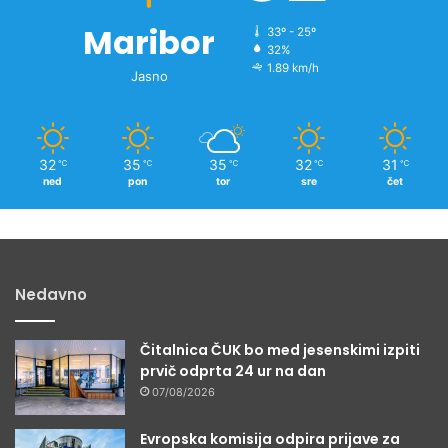
c
Maribor
33º - 25º
32%
1.89 km/h
Jasno
32
35
35
32
31
℃
℃
℃
℃
℃
ned
pon
tor
sre
čet
Nedavno
Čitalnica ČUK bo med jesenskimi izpiti
prvič odprta 24 ur na dan
07/08/2026
Evropska komisija odpira prijave za