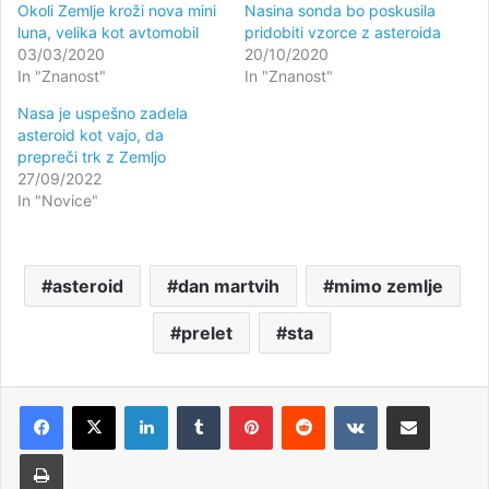
Okoli Zemlje kroži nova mini
Nasina sonda bo poskusila
luna, velika kot avtomobil
pridobiti vzorce z asteroida
03/03/2020
20/10/2020
In "Znanost"
In "Znanost"
Nasa je uspešno zadela
asteroid kot vajo, da
prepreči trk z Zemljo
27/09/2022
In "Novice"
asteroid
dan martvih
mimo zemlje
prelet
sta
LinkedIn
Tumblr
Pinterest
Reddit
VKontakte
Deli po e-pošti
Natisni