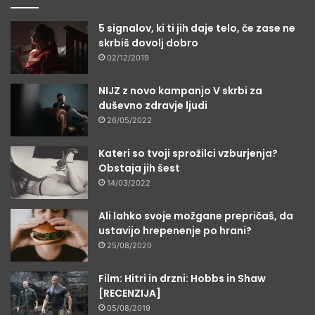
5 signalov, ki ti jih daje telo, če zase ne
skrbiš dovolj dobro
02/12/2019
NIJZ z novo kampanjo V skrbi za
duševno zdravje ljudi
26/05/2022
Kateri so tvoji sprožilci vzburjenja?
Obstaja jih šest
14/03/2022
Ali lahko svoje možgane prepričaš, da
ustavijo hrepenenje po hrani?
25/08/2020
Film: Hitri in drzni: Hobbs in Shaw
[RECENZIJA]
05/08/2019