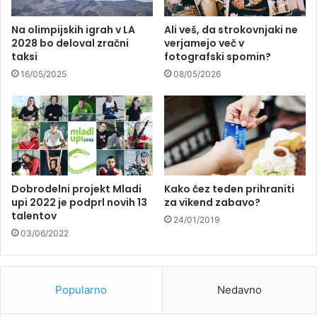
Na olimpijskih igrah v LA
Ali veš, da strokovnjaki ne
2028 bo deloval zračni
verjamejo več v
taksi
fotografski spomin?
16/05/2025
08/05/2026
Dobrodelni projekt Mladi
Kako čez teden prihraniti
upi 2022 je podprl novih 13
za vikend zabavo?
talentov
24/01/2019
03/06/2022
Popularno
Nedavno