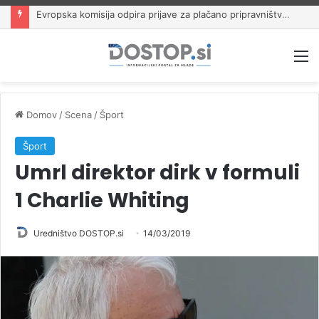
Evropska komisija odpira prijave za plačano pripravništvo Blue Book
M
Domov
/
Scena
/
Šport
Šport
Umrl direktor dirk v formuli
1 Charlie Whiting
Uredništvo DOSTOP.si
14/03/2019