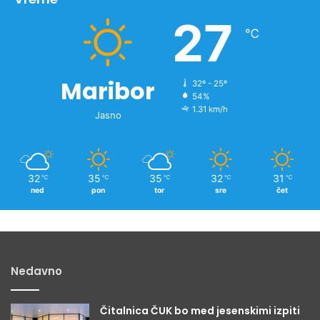
n
27
o
℃
v
i
c
Maribor
32º - 25º
54%
1.31 km/h
Jasno
32
35
35
32
31
℃
℃
℃
℃
℃
ned
pon
tor
sre
čet
Nedavno
Čitalnica ČUK bo med jesenskimi izpiti