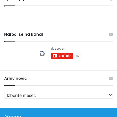
Naroči se na kanal
Arhiv novic
A
r
h
i
v
Vreme