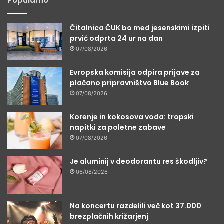
Popularno
Čitalnica ČUK bo med jesenskimi izpiti
prvič odprta 24 ur na dan
07/08/2026
Evropska komisija odpira prijave za
plačano pripravništvo Blue Book
07/08/2026
Korenje in kokosova voda: tropski
napitki za poletne zabave
07/08/2026
Je aluminij v deodorantu res škodljiv?
06/08/2026
Na koncertu razdelili več kot 37.000
brezplačnih križarjenj