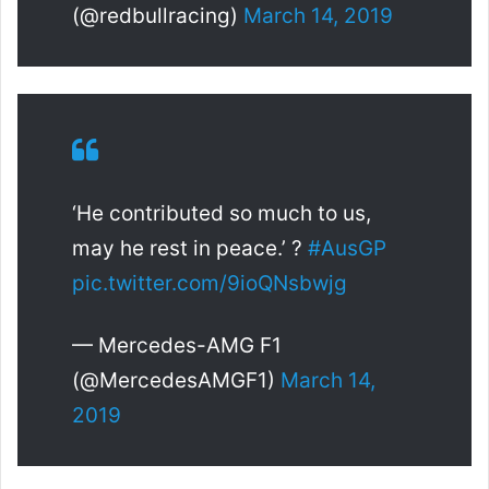
(@redbullracing)
March 14, 2019
‘He contributed so much to us,
may he rest in peace.’ ?
#AusGP
pic.twitter.com/9ioQNsbwjg
— Mercedes-AMG F1
(@MercedesAMGF1)
March 14,
2019