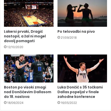
Lakersi prvaki, Dragić
Po telovadbi na pivo
nastopil, a žal ni mogel
21/09/2018
dovolj pomagati
12/10/2020
Boston po visoki zmagi
Luka Dončić s 35 točkami
nad Dončićevim Dallasom
Dallas popeljal v finale
do 18. naslova
zahodne konference
18/06/2024
16/05/2022