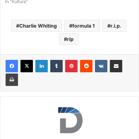
In "Kultura"
Charlie Whiting
formula 1
r.i.p.
rip
LinkedIn
Tumblr
Pinterest
Reddit
VKontakte
Deli po e-pošti
Natisni