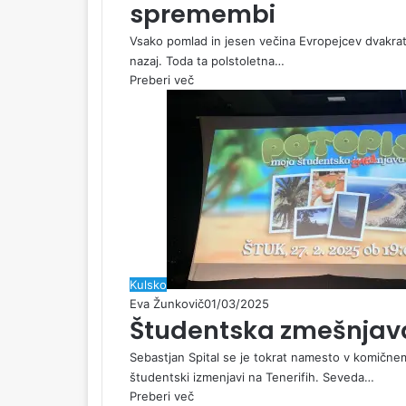
spremembi
Vsako pomlad in jesen večina Evropejcev dvakrat
nazaj. Toda ta polstoletna…
Preberi več
Kulsko
Eva Žunkovič
01/03/2025
Študentska zmešnjava
Sebastjan Spital se je tokrat namesto v komične
študentski izmenjavi na Tenerifih. Seveda…
Preberi več