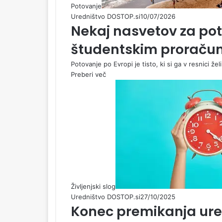
Potovanje
Uredništvo DOSTOP.si
10/07/2026
Nekaj nasvetov za pot
študentskim prorač
Potovanje po Evropi je tisto, ki si ga v resnici že
Preberi več
Življenjski slog
Uredništvo DOSTOP.si
27/10/2025
Konec premikanja ure?