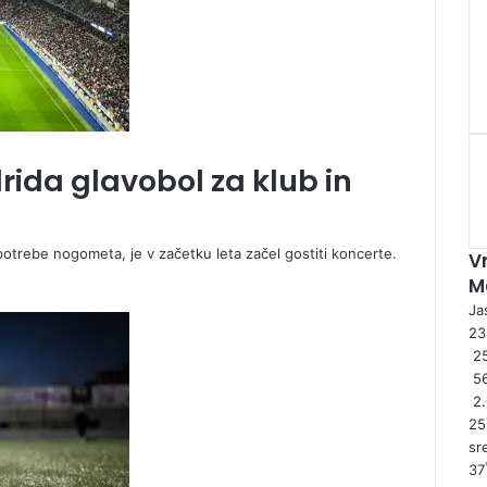
rida glavobol za klub in
 potrebe nogometa, je v začetku leta začel gostiti koncerte.
V
M
Ja
2
25
5
2
25
sr
37