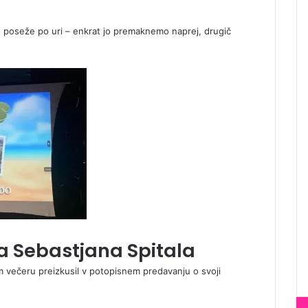
 poseže po uri – enkrat jo premaknemo naprej, drugič
 Sebastjana Spitala
m večeru preizkusil v potopisnem predavanju o svoji