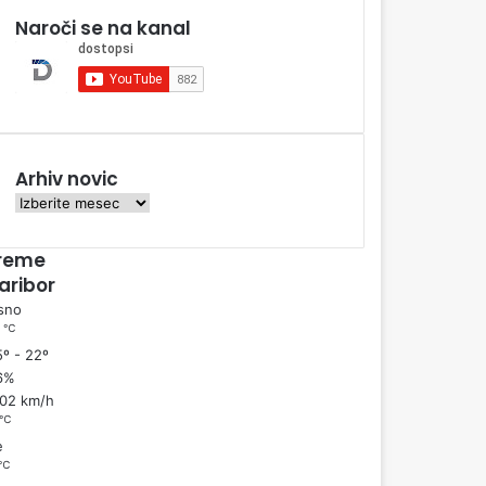
Naroči se na kanal
Arhiv novic
A
r
h
reme
i
aribor
v
sno
n
℃
3
o
º - 22º
v
6%
i
.02 km/h
c
℃
e
℃