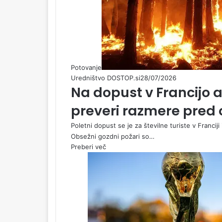
Potovanje
Uredništvo DOSTOP.si
28/07/2026
Na dopust v Francijo a
preveri razmere pre
Poletni dopust se je za številne turiste v Francij
Obsežni gozdni požari so…
Preberi več