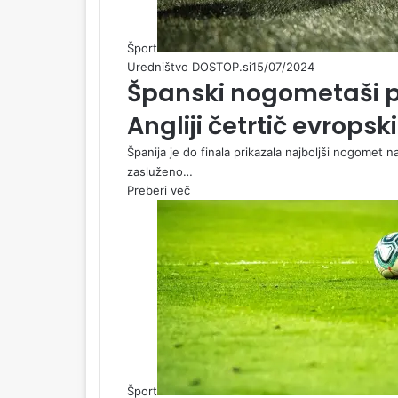
Šport
Uredništvo DOSTOP.si
15/07/2024
Španski nogometaši po 
Angliji četrtič evropsk
Španija je do finala prikazala najboljši nogomet na
zasluženo…
Preberi več
Šport