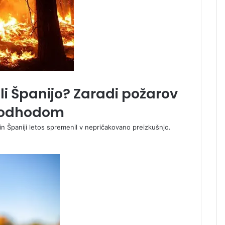
li Španijo? Zaradi požarov
d odhodom
i in Španiji letos spremenil v nepričakovano preizkušnjo.