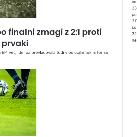
če
33
pe
31
so
finalni zmagi z 2:1 proti
32
i prvaki
ne
 EP, večji del pa prevladovala tudi v odločilni tekmi ter se