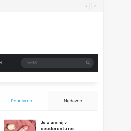
Poišči
i
Popularno
Nedavno
Je aluminij v
deodorantu res