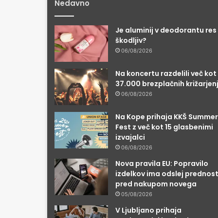
Nedavno
Je aluminij v deodorantu res
škodljiv?
06/08/2026
Na koncertu razdelili več kot
37.000 brezplačnih križarjen
06/08/2026
Na Kope prihaja KKŠ Summer
Fest z več kot 15 glasbenimi
izvajalci
06/08/2026
Nova pravila EU: Popravilo
izdelkov ima odslej prednos
pred nakupom novega
05/08/2026
V Ljubljano prihaja