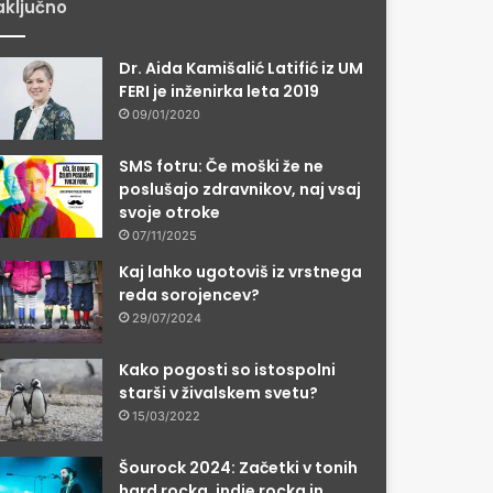
ključno
Dr. Aida Kamišalić Latifić iz UM
FERI je inženirka leta 2019
09/01/2020
SMS fotru: Če moški že ne
poslušajo zdravnikov, naj vsaj
svoje otroke
07/11/2025
Kaj lahko ugotoviš iz vrstnega
reda sorojencev?
29/07/2024
Kako pogosti so istospolni
starši v živalskem svetu?
15/03/2022
Šourock 2024: Začetki v tonih
hard rocka, indie rocka in