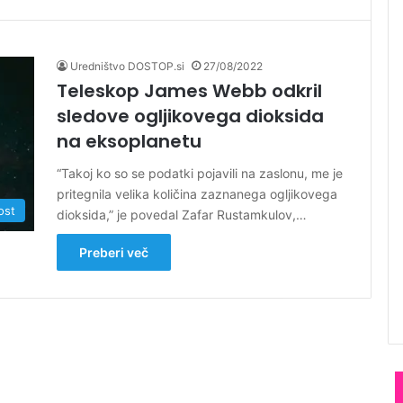
Uredništvo DOSTOP.si
27/08/2022
Teleskop James Webb odkril
sledove ogljikovega dioksida
na eksoplanetu
“Takoj ko so se podatki pojavili na zaslonu, me je
pritegnila velika količina zaznanega ogljikovega
ost
dioksida,” je povedal Zafar Rustamkulov,…
Preberi več