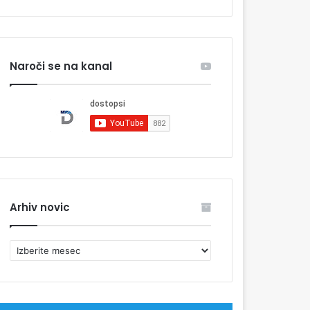
Naroči se na kanal
Arhiv novic
A
r
h
i
v