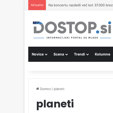
Aktualno
Na koncertu razdelili več kot 37.000 brezp
Novice
Scena
Trendi
Kolumne
Domov
/
planeti
planeti