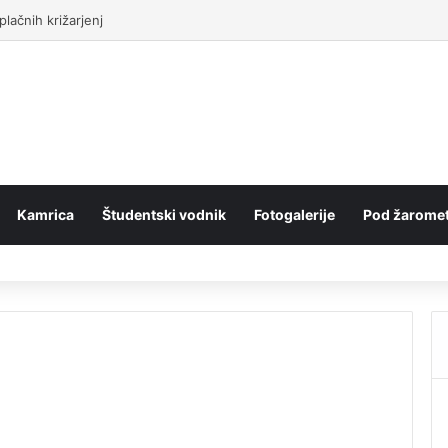
lačnih križarjenj
Kamrica
Študentski vodnik
Fotogalerije
Pod žaromet