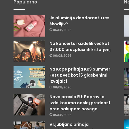
Popularno
Na
Je aluminij v deodorantu res
škodljiv?
06/08/2026
Na koncertu razdelili več kot
j
37.000 brezplačnih križarjenj
06/08/2026
Na Kope prihaja KKŠ Summer
Fest z več kot 15 glasbenimi
izvajalci
06/08/2026
Nova pravila EU: Popravilo
t
izdelkov ima odslej prednost
pred nakupom novega
05/08/2026
V Ljubljano prihaja