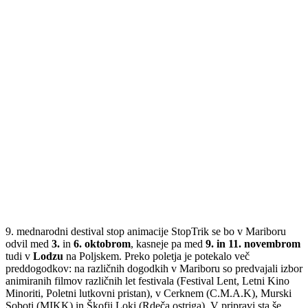
9. mednarodni destival stop animacije StopTrik se bo v Mariboru
odvil med
3.
in
6. oktobrom
, kasneje pa med
9. in 11. novembrom
tudi v
Lodzu
na Poljskem. Preko poletja je potekalo več
preddogodkov: na različnih dogodkih v Mariboru so predvajali izbor
animiranih filmov različnih let festivala (Festival Lent, Letni Kino
Minoriti, Poletni lutkovni pristan), v Cerknem (C.M.A.K), Murski
Soboti (MIKK) in Škofji Loki (Rdeča ostriga). V pripravi sta še