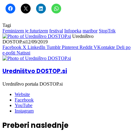
Tagi
Feminizem je futurizem
festival
Infopeka
maribor
StopTrik
Uredništvo
DOSTOP.si
12/09/2019
Facebook
X
LinkedIn
Tumblr
Pinterest
Reddit
VKontakte
Deli po
e-pošti
Natisni
Uredništvo DOSTOP.si
Uredništvo portala DOSTOP.si
Website
Facebook
YouTube
Instagram
Preberi naslednje