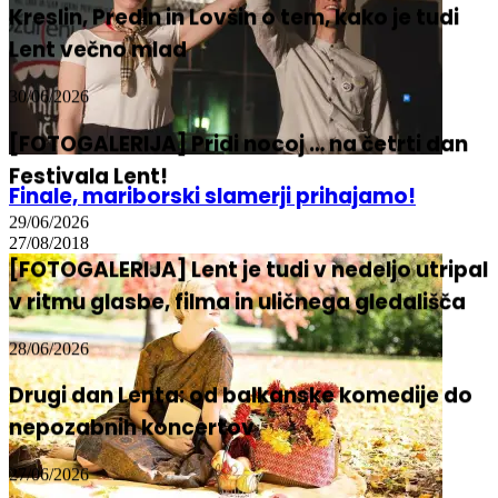
Kreslin, Predin in Lovšin o tem, kako je tudi
Lent večno mlad
30/06/2026
[FOTOGALERIJA] Pridi nocoj … na četrti dan
Festivala Lent!
Finale, mariborski slamerji prihajamo!
29/06/2026
27/08/2018
[FOTOGALERIJA] Lent je tudi v nedeljo utripal
v ritmu glasbe, filma in uličnega gledališča
28/06/2026
Drugi dan Lenta: od balkanske komedije do
nepozabnih koncertov
27/06/2026