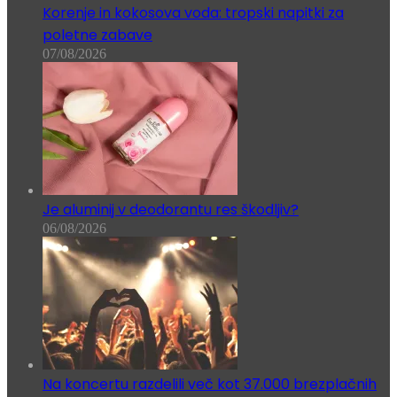
Korenje in kokosova voda: tropski napitki za
poletne zabave
07/08/2026
Je aluminij v deodorantu res škodljiv?
06/08/2026
Na koncertu razdelili več kot 37.000 brezplačnih