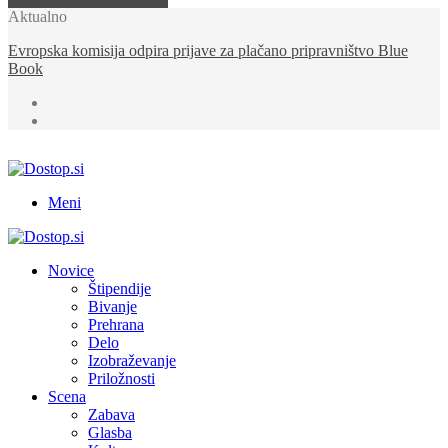
Aktualno
Evropska komisija odpira prijave za plačano pripravništvo Blue
Book
Meni
Novice
Štipendije
Bivanje
Prehrana
Delo
Izobraževanje
Priložnosti
Scena
Zabava
Glasba