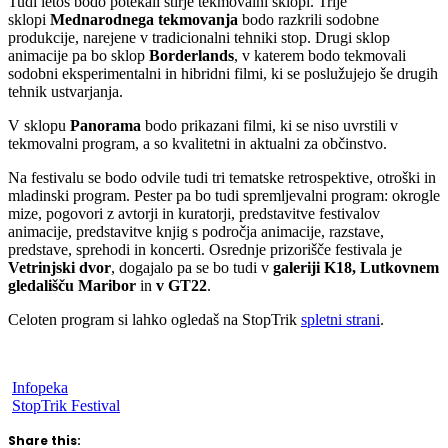
Tudi letos bodo potekali štirje tekmovalni sklopi. Trije
sklopi
Mednarodnega tekmovanja
bodo razkrili sodobne
produkcije, narejene v tradicionalni tehniki stop. Drugi sklop
animacije pa bo sklop
Borderlands
, v katerem bodo tekmovali
sodobni eksperimentalni in hibridni filmi, ki se poslužujejo še drugih
tehnik ustvarjanja.
V sklopu
Panorama
bodo prikazani filmi, ki se niso uvrstili v
tekmovalni program, a so kvalitetni in aktualni za občinstvo.
Na festivalu se bodo odvile tudi tri tematske retrospektive, otroški in
mladinski program. Pester pa bo tudi spremljevalni program: okrogle
mize, pogovori z avtorji in kuratorji, predstavitve festivalov
animacije, predstavitve knjig s področja animacije, razstave,
predstave, sprehodi in koncerti. Osrednje prizorišče festivala je
Vetrinjski dvor
, dogajalo pa se bo tudi v
galeriji K18, Lutkovnem
gledališču Maribor
in
v GT22
.
Celoten program si lahko ogledaš na StopTrik
spletni strani
.
Infopeka
StopTrik Festival
Share this: