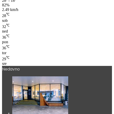
28º - 18º
82%
2.49 km/h
℃
28
sob
℃
32
ned
℃
36
pon
℃
36
tor
℃
29
sre
Nedavno