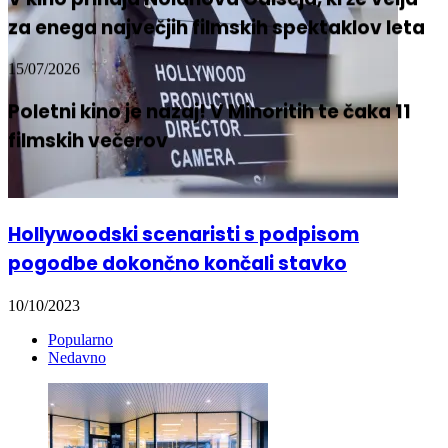
za enega največjih filmskih spektaklov leta
15/07/2026
Poletni kino je nazaj! V Minoritih te čaka 11
filmskih večerov
Hollywoodski scenaristi s podpisom
pogodbe dokončno končali stavko
10/10/2023
Popularno
Nedavno