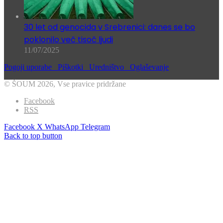
30 let od genocida v Srebrenici: danes se bo
poklonilo več tisoč ljudi
11/07/2025
Pogoji uporabe
Piškotki
Uredništvo
Oglaševanje
© ŠOUM 2026, Vse pravice pridržane
Facebook
RSS
Facebook
X
WhatsApp
Telegram
Back to top button