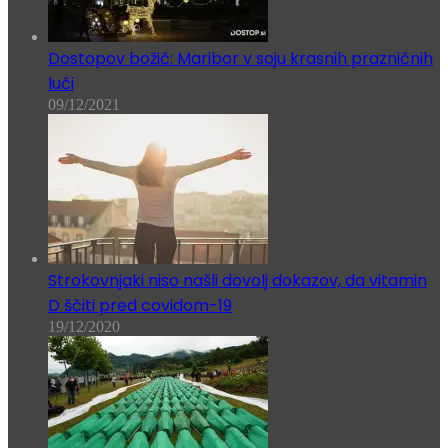
Dostopov božič: Maribor v soju krasnih prazničnih
luči
09/12/2021
Strokovnjaki niso našli dovolj dokazov, da vitamin
D ščiti pred covidom-19
19/12/2020