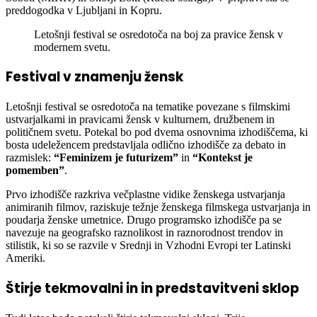
preddogodka v Ljubljani in Kopru.
Letošnji festival se osredotoča na boj za pravice žensk v
modernem svetu.
Festival v znamenju žensk
Letošnji festival se osredotoča na tematike povezane s filmskimi
ustvarjalkami in pravicami žensk v kulturnem, družbenem in
političnem svetu. Potekal bo pod dvema osnovnima izhodiščema, ki
bosta udeležencem predstavljala odlično izhodišče za debato in
razmislek:
“Feminizem je futurizem”
in
“Kontekst je
pomemben”
.
Prvo izhodišče razkriva večplastne vidike ženskega ustvarjanja
animiranih filmov, raziskuje težnje ženskega filmskega ustvarjanja in
poudarja ženske umetnice. Drugo programsko izhodišče pa se
navezuje na geografsko raznolikost in raznorodnost trendov in
stilistik, ki so se razvile v Srednji in Vzhodni Evropi ter Latinski
Ameriki.
Štirje tekmovalni in in predstavitveni sklop