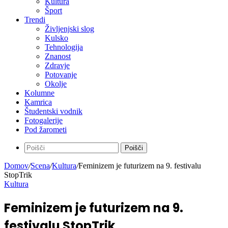
Kultura
Šport
Trendi
Življenjski slog
Kulsko
Tehnologija
Znanost
Zdravje
Potovanje
Okolje
Kolumne
Kamrica
Študentski vodnik
Fotogalerije
Pod žarometi
Poišči
Domov
/
Scena
/
Kultura
/
Feminizem je futurizem na 9. festivalu
StopTrik
Kultura
Feminizem je futurizem na 9.
festivalu StopTrik