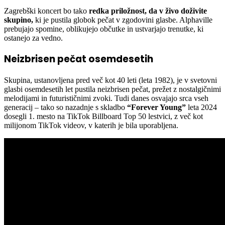
Zagrebški koncert bo tako
redka priložnost, da v živo doživite
skupino,
ki je pustila globok pečat v zgodovini glasbe. Alphaville
prebujajo spomine, oblikujejo občutke in ustvarjajo trenutke, ki
ostanejo za vedno.
Neizbrisen pečat osemdesetih
Skupina, ustanovljena pred več kot 40 leti (leta 1982), je v svetovni
glasbi osemdesetih let pustila neizbrisen pečat, prežet z nostalgičnimi
melodijami in futurističnimi zvoki. Tudi danes osvajajo srca vseh
generacij – tako so nazadnje s skladbo
“Forever Young”
leta 2024
dosegli 1. mesto na TikTok Billboard Top 50 lestvici, z več kot
milijonom TikTok videov, v katerih je bila uporabljena.