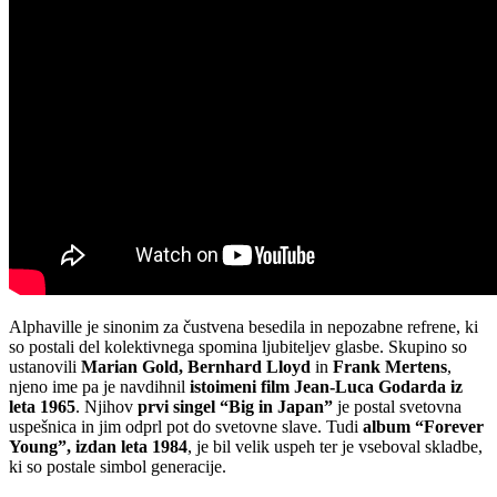
Alphaville je sinonim za čustvena besedila in nepozabne refrene, ki
so postali del kolektivnega spomina ljubiteljev glasbe. Skupino so
ustanovili
Marian Gold, Bernhard Lloyd
in
Frank Mertens
,
njeno ime pa je navdihnil
istoimeni film Jean-Luca Godarda iz
leta 1965
. Njihov
prvi singel “Big in Japan”
je postal svetovna
uspešnica in jim odprl pot do svetovne slave. Tudi
album “Forever
Young”, izdan leta 1984
, je bil velik uspeh ter je vseboval skladbe,
ki so postale simbol generacije.