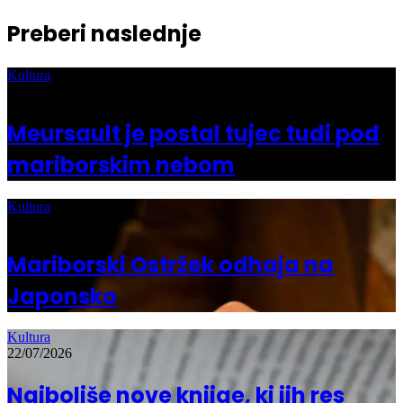
Preberi naslednje
Kultura
02/08/2026
Meursault je postal tujec tudi pod
mariborskim nebom
Kultura
27/07/2026
Mariborski Ostržek odhaja na
Japonsko
Kultura
22/07/2026
Najboljše nove knjige, ki jih res