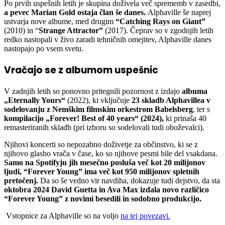
Po prvih uspešnih letih je skupina doživela več sprememb v zasedbi,
a pevec Marian Gold ostaja član še danes.
Alphaville še naprej
ustvarja nove albume, med drugim
“Catching Rays on Giant”
(2010) in “
Strange Attractor”
(2017). Čeprav so v zgodnjih letih
redko nastopali v živo zaradi tehničnih omejitev, Alphaville danes
nastopajo po vsem svetu.
Vračajo se z albumom uspešnic
V zadnjih letih so ponovno pritegnili pozornost z izdajo
albuma
„Eternally Yours“
(2022), ki vključuje
23 skladb Alphavillea v
sodelovanju z Nemškim filmskim orkestrom Babelsberg
, ter s
kompilacijo „Forever! Best of 40 years“ (2024),
ki prinaša 40
remasteriranih skladb (pri izboru so sodelovali tudi oboževalci).
Njihovi koncerti so nepozabno doživetje za občinstvo, ki se z
njihovo glasbo vrača v čase, ko so njihove pesmi bile del vsakdana.
Samo na Spotifyju jih mesečno posluša več kot 20 milijonov
ljudi, “Forever Young” ima več kot 950 milijonov spletnih
pretočenj.
Da so še vedno vir navdiha, dokazuje tudi dejstvo, da sta
oktobra 2024 David Guetta in Ava Max izdala novo različico
“Forever Young” z novimi besedili in sodobno produkcijo.
Vstopnice za Alphaville so na voljo
na tej povezavi.