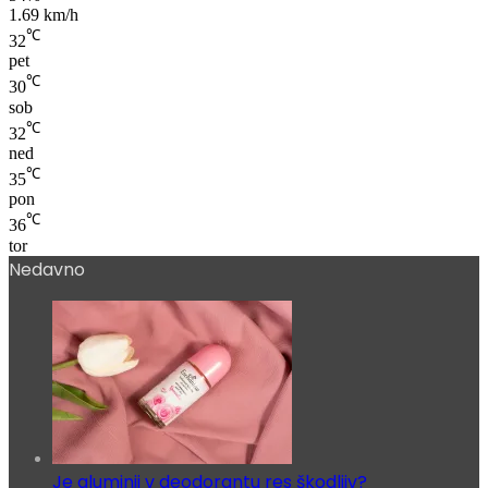
1.69 km/h
℃
32
pet
℃
30
sob
℃
32
ned
℃
35
pon
℃
36
tor
Nedavno
Je aluminij v deodorantu res škodljiv?