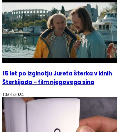
15 let po izginotju Jureta Šterka v kinih
Šterkijada – film njegovega sina
10/01/2024