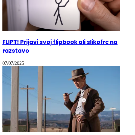
FLIPT! Prijavi svoj flipbook ali slikofrc na
razstavo
07/07/2025