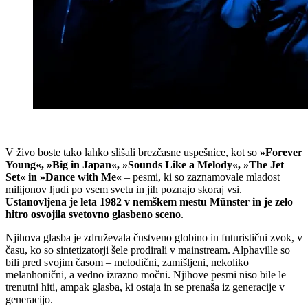
V živo boste tako lahko slišali brezčasne uspešnice, kot so
»Forever
Young«, »Big in Japan«, »Sounds Like a Melody«, »The Jet
Set« in »Dance with Me«
– pesmi, ki so zaznamovale mladost
milijonov ljudi po vsem svetu in jih poznajo skoraj vsi.
Ustanovljena je leta 1982 v nemškem mestu Münster in je zelo
hitro osvojila svetovno glasbeno sceno
.
Njihova glasba je združevala čustveno globino in futuristični zvok, v
času, ko so sintetizatorji šele prodirali v mainstream. Alphaville so
bili pred svojim časom – melodični, zamišljeni, nekoliko
melanhonični, a vedno izrazno močni. Njihove pesmi niso bile le
trenutni hiti, ampak glasba, ki ostaja in se prenaša iz generacije v
generacijo.