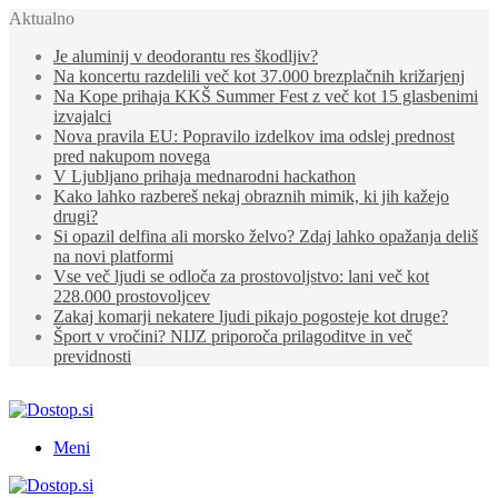
Aktualno
Je aluminij v deodorantu res škodljiv?
Na koncertu razdelili več kot 37.000 brezplačnih križarjenj
Na Kope prihaja KKŠ Summer Fest z več kot 15 glasbenimi
izvajalci
Nova pravila EU: Popravilo izdelkov ima odslej prednost
pred nakupom novega
V Ljubljano prihaja mednarodni hackathon
Kako lahko razbereš nekaj obraznih mimik, ki jih kažejo
drugi?
Si opazil delfina ali morsko želvo? Zdaj lahko opažanja deliš
na novi platformi
Vse več ljudi se odloča za prostovoljstvo: lani več kot
228.000 prostovoljcev
Zakaj komarji nekatere ljudi pikajo pogosteje kot druge?
Šport v vročini? NIJZ priporoča prilagoditve in več
previdnosti
Meni