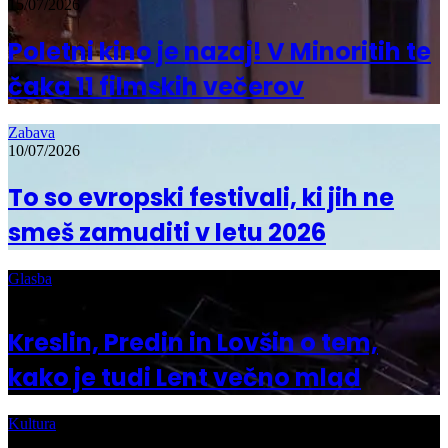
15/07/2026
Poletni kino je nazaj! V Minoritih te
čaka 11 filmskih večerov
Zabava
10/07/2026
To so evropski festivali, ki jih ne
smeš zamuditi v letu 2026
Glasba
03/07/2026
Kreslin, Predin in Lovšin o tem,
kako je tudi Lent večno mlad
Kultura
30/06/2026