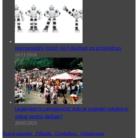
Humanoidni robot na Fakulteti za strojništvo.
16/11/2018
Legendarni Lampiončki: Kdo je pojedel odojka in
zakaj vedno dežuje?
20/05/2025
Pogoji uporabe
Piškotki
Uredništvo
Oglaševanje