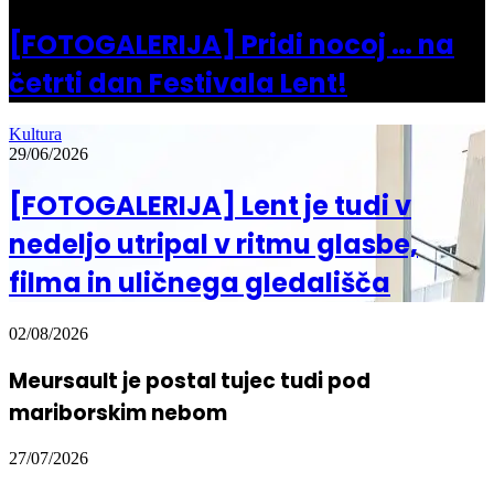
[FOTOGALERIJA] Pridi nocoj … na
četrti dan Festivala Lent!
Kultura
29/06/2026
[FOTOGALERIJA] Lent je tudi v
nedeljo utripal v ritmu glasbe,
filma in uličnega gledališča
02/08/2026
Meursault je postal tujec tudi pod
mariborskim nebom
27/07/2026