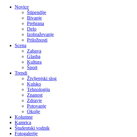
Novice
Štipendije
Bivanje
Prehrana
Delo
Izobraževanje
Priložnosti
Scena
Zabava
Glasba
Kultura
Šport
Trendi
Življenjski slog
Kulsko
Tehnologija
Znanost
Zdravje
Potovanje
Okolje
Kolumne
Kamrica
Študentski vodnik
Fotogalerije