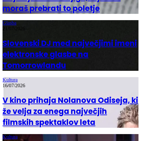
moraš prebrati to poletje
Glasba
21/07/2026
Slovenski DJ med največjimi imeni
elektronske glasbe na
Tomorrowlandu
Kultura
16/07/2026
V kino prihaja Nolanova Odiseja, ki
že velja za enega največjih
filmskih spektaklov leta
Kultura