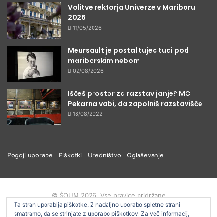
Volitve rektorja Univerze v Mariboru
2026
11/05/2026
Meursault je postal tujec tudi pod
mariborskim nebom
02/08/2026
Iščeš prostor za razstavljanje? MC
Pekarna vabi, da zapolniš razstavišče
18/08/2022
Pogoji uporabe
Piškotki
Uredništvo
Oglaševanje
© ŠOUM 2026, Vse pravice pridržane
Ta stran uporablja piškotke. Z nadaljno uporabo spletne strani
smatramo, da se strinjate z uporabo piškotkov. Za več informacij,