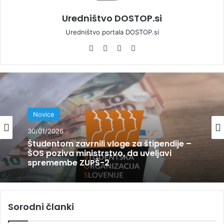
Uredništvo DOSTOP.si
Uredništvo portala DOSTOP.si
We
Fa
Yo
Ins
bsi
ce
uT
tag
te
bo
ub
ra
ok
e
m
Novice
30/01/2026
Študentom zavrnili vloge za štipendije –
ŠOS poziva ministrstvo, da uveljavi
spremembe ZUPŠ-2
Sorodni članki