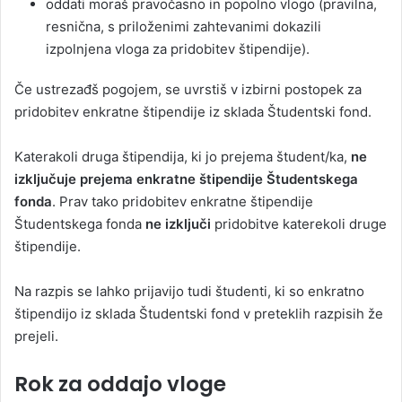
oddati moraš pravočasno in popolno vlogo (pravilna,
resnična, s priloženimi zahtevanimi dokazili
izpolnjena vloga za pridobitev štipendije).
Če ustrezađš pogojem, se uvrstiš v izbirni postopek za
pridobitev enkratne štipendije iz sklada Študentski fond.
Katerakoli druga štipendija, ki jo prejema študent/ka,
ne
izključuje prejema enkratne štipendije Študentskega
fonda
. Prav tako pridobitev enkratne štipendije
Študentskega fonda
ne izključi
pridobitve katerekoli druge
štipendije.
Na razpis se lahko prijavijo tudi študenti, ki so enkratno
štipendijo iz sklada Študentski fond v preteklih razpisih že
prejeli.
Rok za oddajo vloge