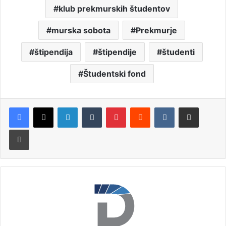
klub prekmurskih študentov
murska sobota
Prekmurje
štipendija
štipendije
študenti
Študentski fond
LinkedIn
Tumblr
Pinterest
Reddit
VKontakte
Deli po e-pošti
Natisni