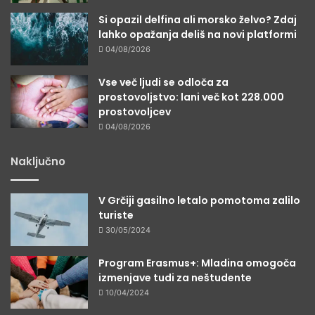
Si opazil delfina ali morsko želvo? Zdaj
lahko opažanja deliš na novi platformi
04/08/2026
Vse več ljudi se odloča za
prostovoljstvo: lani več kot 228.000
prostovoljcev
04/08/2026
Naključno
V Grčiji gasilno letalo pomotoma zalilo
turiste
30/05/2024
Program Erasmus+: Mladina omogoča
izmenjave tudi za neštudente
10/04/2024