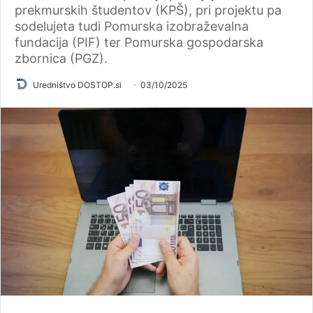
prekmurskih študentov (KPŠ), pri projektu pa
sodelujeta tudi Pomurska izobraževalna
fundacija (PIF) ter Pomurska gospodarska
zbornica (PGZ).
Uredništvo DOSTOP.si
03/10/2025