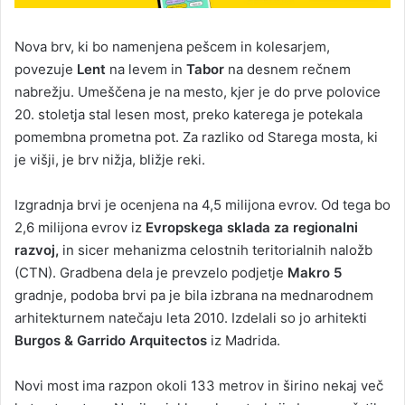
Nova brv, ki bo namenjena pešcem in kolesarjem,
povezuje
Lent
na levem in
Tabor
na desnem rečnem
nabrežju. Umeščena je na mesto, kjer je do prve polovice
20. stoletja stal lesen most, preko katerega je potekala
pomembna prometna pot. Za razliko od Starega mosta, ki
je višji, je brv nižja, bližje reki.
Izgradnja brvi je ocenjena na 4,5 milijona evrov. Od tega bo
2,6 milijona evrov iz
Evropskega sklada za regionalni
razvoj,
in sicer mehanizma celostnih teritorialnih naložb
(CTN). Gradbena dela je prevzelo podjetje
Makro
5
gradnje, podoba brvi pa je bila izbrana na mednarodnem
arhitekturnem natečaju leta 2010. Izdelali so jo arhitekti
Burgos & Garrido Arquitectos
iz Madrida.
Novi most ima razpon okoli 133 metrov in širino nekaj več