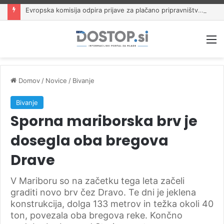
Evropska komisija odpira prijave za plačano pripravništvo Blue Book
M
Domov
/
Novice
/
Bivanje
Bivanje
Sporna mariborska brv je
dosegla oba bregova
Drave
V Mariboru so na začetku tega leta začeli
graditi novo brv čez Dravo. Te dni je jeklena
konstrukcija, dolga 133 metrov in težka okoli 40
ton, povezala oba bregova reke. Končno