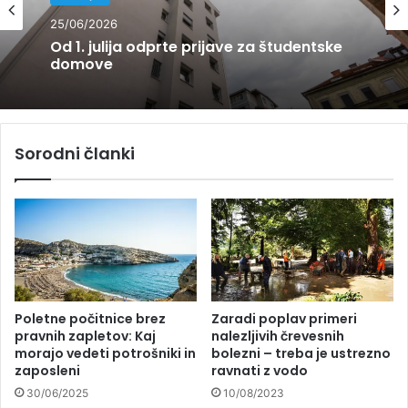
Bivanje
Bivanje
25/06/2026
27/03/2026
Od 1. julija odprte prijave za študentske
domove
Prenovljeni Dom 15 prinaša boljše pogoje
za študente
Sorodni članki
Poletne počitnice brez
Zaradi poplav primeri
pravnih zapletov: Kaj
nalezljivih črevesnih
morajo vedeti potrošniki in
bolezni – treba je ustrezno
zaposleni
ravnati z vodo
30/06/2025
10/08/2023