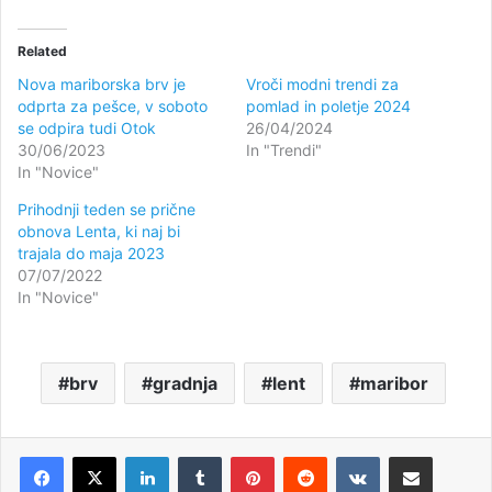
Related
Nova mariborska brv je
Vroči modni trendi za
odprta za pešce, v soboto
pomlad in poletje 2024
se odpira tudi Otok
26/04/2024
30/06/2023
In "Trendi"
In "Novice"
Prihodnji teden se prične
obnova Lenta, ki naj bi
trajala do maja 2023
07/07/2022
In "Novice"
brv
gradnja
lent
maribor
LinkedIn
Tumblr
Pinterest
Reddit
VKontakte
Deli po e-pošti