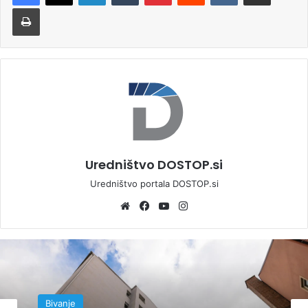
Natisni
Uredništvo DOSTOP.si
Uredništvo portala DOSTOP.si
We
Fa
Yo
Ins
bsi
ce
uT
tag
te
bo
ub
ra
ok
e
m