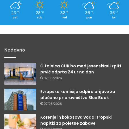
23
28
32
36
36
℃
℃
℃
℃
℃
pet
sob
ned
pon
tor
Nedavno
Čitalnica ČUK bo med jesenskimi izpiti
prvič odprta 24 ur na dan
07/08/2026
Evropska komisija odpira prijave za
plačano pripravništvo Blue Book
07/08/2026
Korenje in kokosova voda: tropski
napitki za poletne zabave