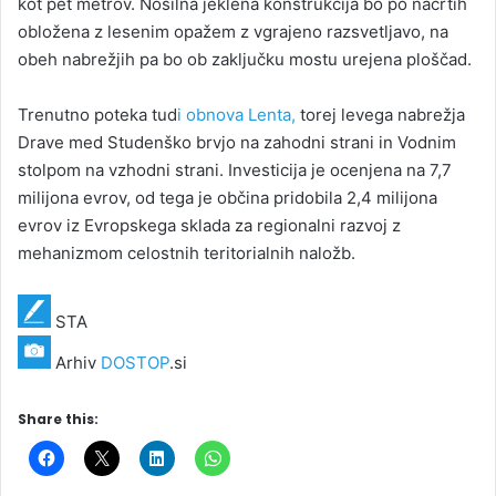
kot pet metrov. Nosilna jeklena konstrukcija bo po načrtih
obložena z lesenim opažem z vgrajeno razsvetljavo, na
obeh nabrežjih pa bo ob zaključku mostu urejena ploščad.
Trenutno poteka tud
i obnova Lenta,
torej levega nabrežja
Drave med Studenško brvjo na zahodni strani in Vodnim
stolpom na vzhodni strani. Investicija je ocenjena na 7,7
milijona evrov, od tega je občina pridobila 2,4 milijona
evrov iz Evropskega sklada za regionalni razvoj z
mehanizmom celostnih teritorialnih naložb.
STA
Arhiv
DOSTOP
.si
Share this: