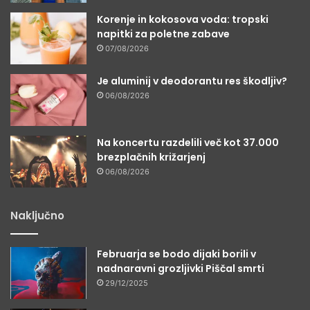
Korenje in kokosova voda: tropski
napitki za poletne zabave
07/08/2026
Je aluminij v deodorantu res škodljiv?
06/08/2026
Na koncertu razdelili več kot 37.000
brezplačnih križarjenj
06/08/2026
Naključno
Februarja se bodo dijaki borili v
nadnaravni grozljivki Piščal smrti
29/12/2025