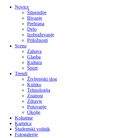
Novice
Štipendije
Bivanje
Prehrana
Delo
Izobraževanje
Priložnosti
Scena
Zabava
Glasba
Kultura
Šport
Trendi
Življenjski slog
Kulsko
Tehnologija
Znanost
Zdravje
Potovanje
Okolje
Kolumne
Kamrica
Študentski vodnik
Fotogalerije