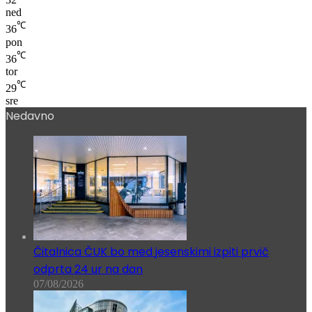
ned
℃
36
pon
℃
36
tor
℃
29
sre
Nedavno
Čitalnica ČUK bo med jesenskimi izpiti prvič
odprta 24 ur na dan
07/08/2026