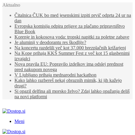
Aktualno
Čitalnica ČUK bo med jesenskimi izpiti prvič odprta 24 ur na
dan
Evropska komisija odpira prijave za plačano pripravništvo
Blue Book
Korenje in kokosova voda: tropski napitki za poletne zabave
Je aluminij v deodorantu res škodljiv?
Na koncertu razdelili več kot 37.000 brezplačnih križarjenj
Na Kope prihaja KKŠ Summer Fest z več kot 15 glasbenimi
izvajalci
Nova pravila EU: Popravilo izdelkov ima odslej prednost
pred nakupom novega
V Ljubljano prihaja mednarodni hackathon
Kako lahko razbereš nekaj obraznih mimik, ki jih kažejo
drugi?
Si opazil delfina ali morsko želvo? Zdaj lahko opažanja deliš
na novi platformi
Meni