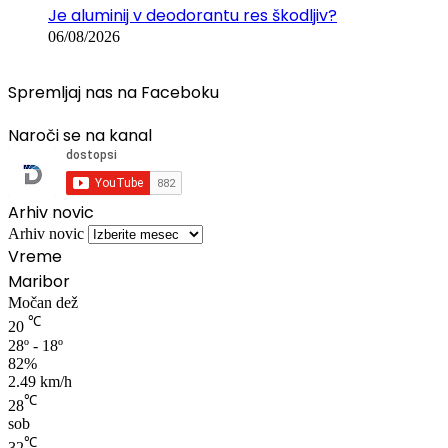
Je aluminij v deodorantu res škodljiv?
06/08/2026
Spremljaj nas na Faceboku
Naroči se na kanal
Arhiv novic
Arhiv novic
Vreme
Maribor
Močan dež
℃
20
28º - 18º
82%
2.49 km/h
℃
28
sob
℃
32