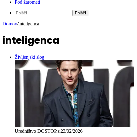
Pod žarometi
Poišči
Domov
/
inteligenca
inteligenca
Življenjski slog
Uredništvo DOSTOP.si
23/02/2026