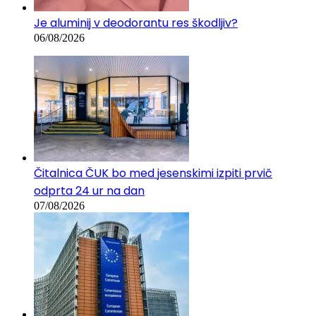
Je aluminij v deodorantu res škodljiv?
06/08/2026
Čitalnica ČUK bo med jesenskimi izpiti prvič
odprta 24 ur na dan
07/08/2026