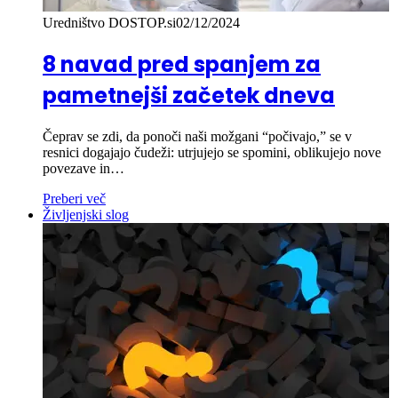
Uredništvo DOSTOP.si
02/12/2024
8 navad pred spanjem za
pametnejši začetek dneva
Čeprav se zdi, da ponoči naši možgani “počivajo,” se v
resnici dogajajo čudeži: utrjujejo se spomini, oblikujejo nove
povezave in…
Preberi več
Življenjski slog