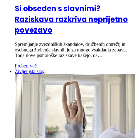
Si obseden s slavnimi?
Raziskava razkriva neprijetno
povezavo
Spremljanje zvezdniških škandalov, družbenih omrežij in
osebnega življenja slavnih je za mnoge vsakdanja zabava.
Toda nove psihološke raziskave kažejo, da…
Preberi več
Življenjski slog