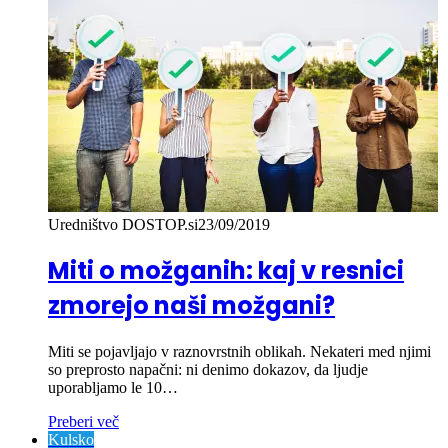
Uredništvo DOSTOP.si
23/09/2019
Miti o možganih: kaj v resnici
zmorejo naši možgani?
Miti se pojavljajo v raznovrstnih oblikah. Nekateri med njimi
so preprosto napačni: ni denimo dokazov, da ljudje
uporabljamo le 10…
Preberi več
Kulsko