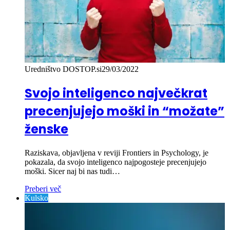
Uredništvo DOSTOP.si
29/03/2022
Svojo inteligenco največkrat
precenjujejo moški in “možate”
ženske
Raziskava, objavljena v reviji Frontiers in Psychology, je
pokazala, da svojo inteligenco najpogosteje precenjujejo
moški. Sicer naj bi nas tudi…
Preberi več
Kulsko