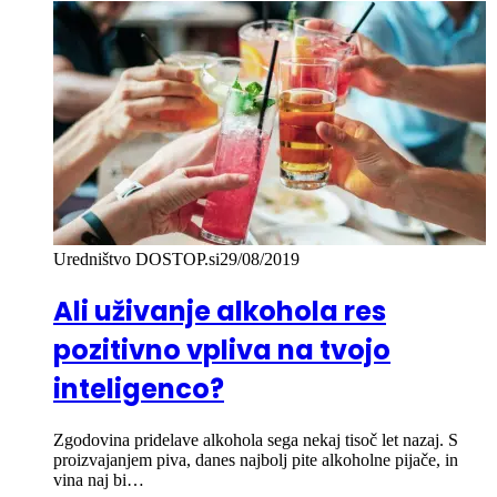
Uredništvo DOSTOP.si
29/08/2019
Ali uživanje alkohola res
pozitivno vpliva na tvojo
inteligenco?
Zgodovina pridelave alkohola sega nekaj tisoč let nazaj. S
proizvajanjem piva, danes najbolj pite alkoholne pijače, in
vina naj bi…