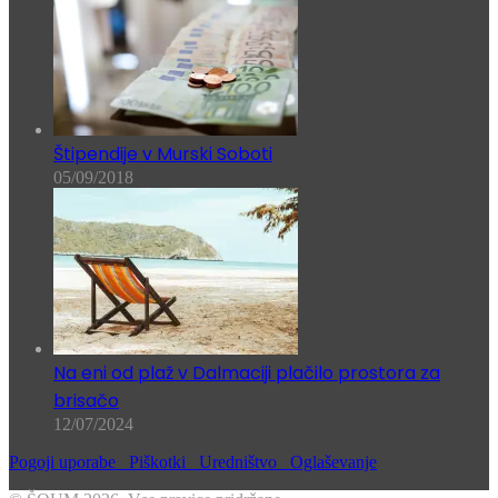
Štipendije v Murski Soboti
05/09/2018
Na eni od plaž v Dalmaciji plačilo prostora za
brisačo
12/07/2024
Pogoji uporabe
Piškotki
Uredništvo
Oglaševanje