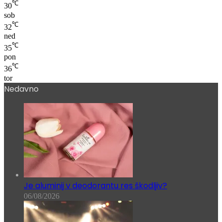
℃
30
sob
℃
32
ned
℃
35
pon
℃
36
tor
Nedavno
Je aluminij v deodorantu res škodljiv?
06/08/2026