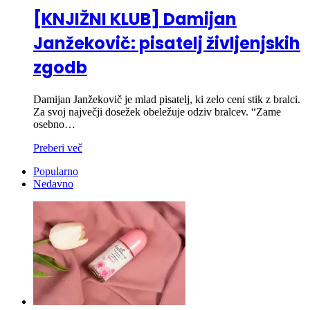
[KNJIŽNI KLUB] Damijan
Janžekovič: pisatelj življenjskih
zgodb
Damijan Janžekovič je mlad pisatelj, ki zelo ceni stik z bralci.
Za svoj največji dosežek obeležuje odziv bralcev. “Zame
osebno…
Preberi več
Popularno
Nedavno