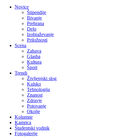
Novice
Štipendije
Bivanje
Prehrana
Delo
Izobraževanje
Priložnosti
Scena
Zabava
Glasba
Kultura
Šport
Trendi
Življenjski slog
Kulsko
Tehnologija
Znanost
Zdravje
Potovanje
Okolje
Kolumne
Kamrica
Študentski vodnik
Fotogalerije