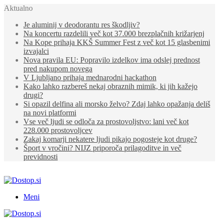
Aktualno
Je aluminij v deodorantu res škodljiv?
Na koncertu razdelili več kot 37.000 brezplačnih križarjenj
Na Kope prihaja KKŠ Summer Fest z več kot 15 glasbenimi
izvajalci
Nova pravila EU: Popravilo izdelkov ima odslej prednost
pred nakupom novega
V Ljubljano prihaja mednarodni hackathon
Kako lahko razbereš nekaj obraznih mimik, ki jih kažejo
drugi?
Si opazil delfina ali morsko želvo? Zdaj lahko opažanja deliš
na novi platformi
Vse več ljudi se odloča za prostovoljstvo: lani več kot
228.000 prostovoljcev
Zakaj komarji nekatere ljudi pikajo pogosteje kot druge?
Šport v vročini? NIJZ priporoča prilagoditve in več
previdnosti
Meni