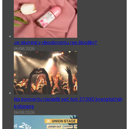
Je aluminij v deodorantu res škodljiv?
06/08/2026
Na koncertu razdelili več kot 37.000 brezplačnih
križarjenj
06/08/2026