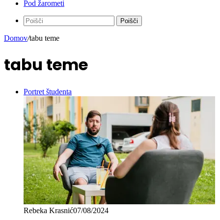
Pod žarometi
Poišči
Domov
/
tabu teme
tabu teme
Portret študenta
Rebeka Krasnić
07/08/2024