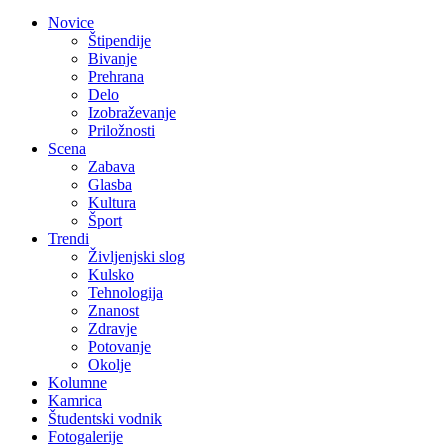
Novice
Štipendije
Bivanje
Prehrana
Delo
Izobraževanje
Priložnosti
Scena
Zabava
Glasba
Kultura
Šport
Trendi
Življenjski slog
Kulsko
Tehnologija
Znanost
Zdravje
Potovanje
Okolje
Kolumne
Kamrica
Študentski vodnik
Fotogalerije