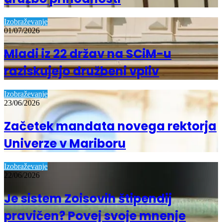
Izobraževanje
01/07/2026
Mladi iz 22 držav na SCiM-u
raziskujejo družbeni vpliv
Izobraževanje
23/06/2026
Začetek mandata novega rektorja
Univerze v Mariboru
Izobraževanje
22/06/2026
Je sistem Zoisovih štipendij
pravičen? Povej svoje mnenje