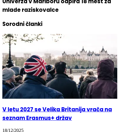
Univerza v Mariboru odpira 18 mest za
mlade raziskovalce
Sorodni članki
V letu 2027 se Velika Britanija vrača na
seznam Erasmus+ držav
18/12/2025