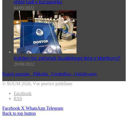
stiski tudi v Europarku
04/05/2022
Kakšen bo začetek študijskega leta v Mariboru?
29/09/2022
Pogoji uporabe
Piškotki
Uredništvo
Oglaševanje
© ŠOUM 2026, Vse pravice pridržane
Facebook
RSS
Facebook
X
WhatsApp
Telegram
Back to top button