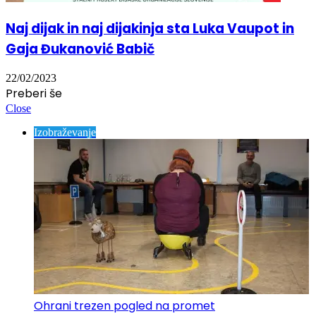
Naj dijak in naj dijakinja sta Luka Vaupot in
Gaja Đukanović Babič
22/02/2023
Preberi še
Close
Izobraževanje
Ohrani trezen pogled na promet