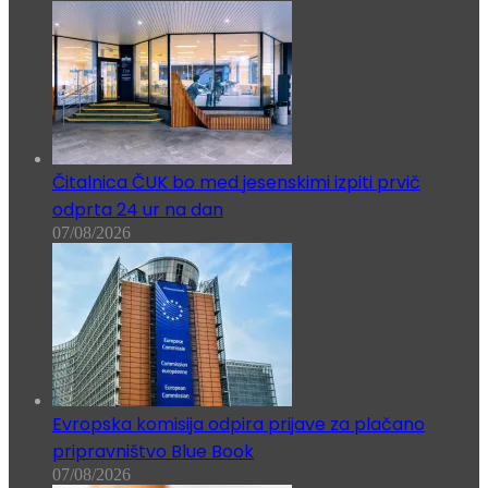
Čitalnica ČUK bo med jesenskimi izpiti prvič
odprta 24 ur na dan
07/08/2026
Evropska komisija odpira prijave za plačano
pripravništvo Blue Book
07/08/2026