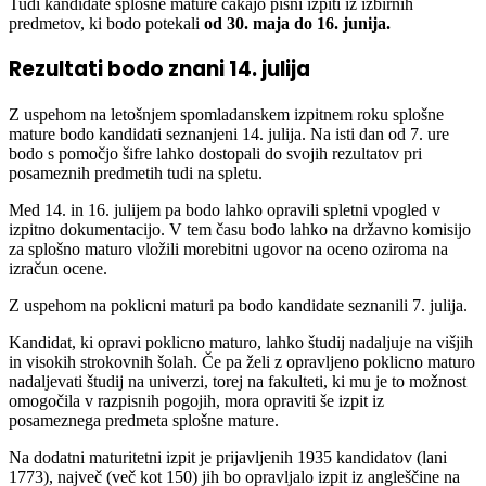
Tudi kandidate splošne mature čakajo pisni izpiti iz izbirnih
predmetov, ki bodo potekali
od 30. maja do 16. junija.
Rezultati bodo znani 14. julija
Z uspehom na letošnjem spomladanskem izpitnem roku splošne
mature bodo kandidati seznanjeni 14. julija. Na isti dan od 7. ure
bodo s pomočjo šifre lahko dostopali do svojih rezultatov pri
posameznih predmetih tudi na spletu.
Med 14. in 16. julijem pa bodo lahko opravili spletni vpogled v
izpitno dokumentacijo. V tem času bodo lahko na državno komisijo
za splošno maturo vložili morebitni ugovor na oceno oziroma na
izračun ocene.
Z uspehom na poklicni maturi pa bodo kandidate seznanili 7. julija.
Kandidat, ki opravi poklicno maturo, lahko študij nadaljuje na višjih
in visokih strokovnih šolah. Če pa želi z opravljeno poklicno maturo
nadaljevati študij na univerzi, torej na fakulteti, ki mu je to možnost
omogočila v razpisnih pogojih, mora opraviti še izpit iz
posameznega predmeta splošne mature.
Na dodatni maturitetni izpit je prijavljenih 1935 kandidatov (lani
1773), največ (več kot 150) jih bo opravljalo izpit iz angleščine na