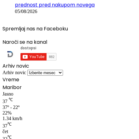
prednost pred nakupom novega
05/08/2026
Spremljaj nas na Faceboku
Naroči se na kanal
Arhiv novic
Arhiv novic
Vreme
Maribor
Jasno
℃
37
37º - 22º
22%
1.34 km/h
℃
37
čet
℃
32