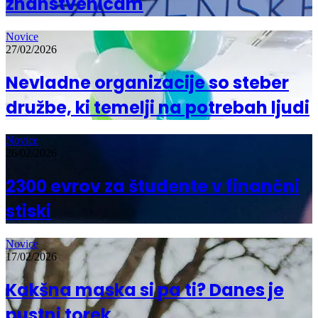
znanstvenicam
Novice
27/02/2026
Nevladne organizacije so steber
družbe, ki temelji na potrebah ljudi
Novice
26/02/2026
2300 evrov za študente v finančni
stiski
Novice
17/02/2026
Kakšna maska si pa ti? Danes je
pustni torek