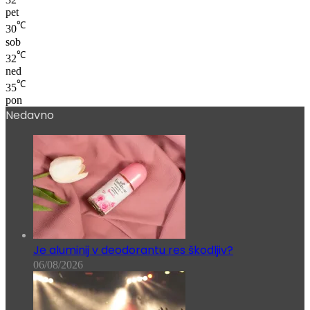
pet
℃
30
sob
℃
32
ned
℃
35
pon
Nedavno
Je aluminij v deodorantu res škodljiv?
06/08/2026