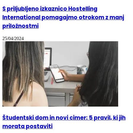
S priljubljeno izkaznico Hostelling
International pomagajmo otrokom z manj
priložnostmi
25/04/2024
Študentski dom in novi cimer: 5 pravil, ki jih
morata postaviti