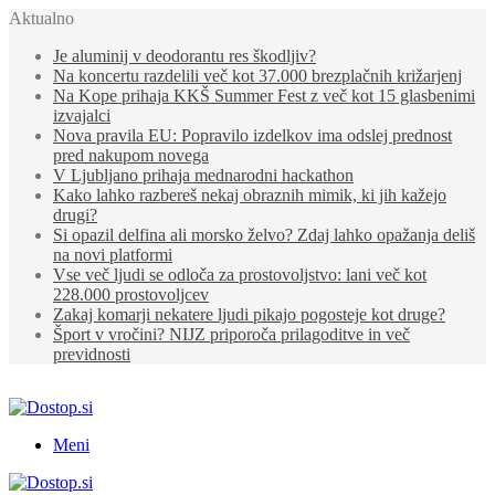
Aktualno
Je aluminij v deodorantu res škodljiv?
Na koncertu razdelili več kot 37.000 brezplačnih križarjenj
Na Kope prihaja KKŠ Summer Fest z več kot 15 glasbenimi
izvajalci
Nova pravila EU: Popravilo izdelkov ima odslej prednost
pred nakupom novega
V Ljubljano prihaja mednarodni hackathon
Kako lahko razbereš nekaj obraznih mimik, ki jih kažejo
drugi?
Si opazil delfina ali morsko želvo? Zdaj lahko opažanja deliš
na novi platformi
Vse več ljudi se odloča za prostovoljstvo: lani več kot
228.000 prostovoljcev
Zakaj komarji nekatere ljudi pikajo pogosteje kot druge?
Šport v vročini? NIJZ priporoča prilagoditve in več
previdnosti
Meni