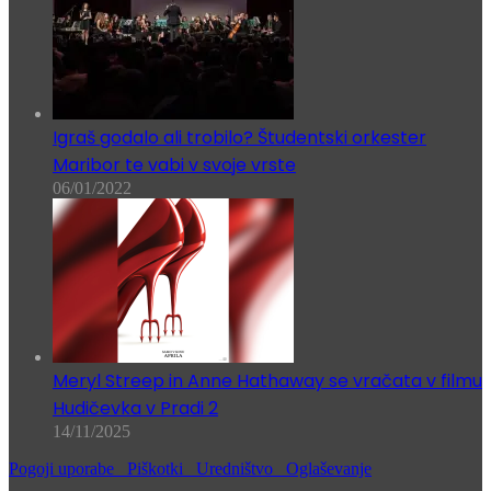
Igraš godalo ali trobilo? Študentski orkester
Maribor te vabi v svoje vrste
06/01/2022
Meryl Streep in Anne Hathaway se vračata v filmu
Hudičevka v Pradi 2
14/11/2025
Pogoji uporabe
Piškotki
Uredništvo
Oglaševanje