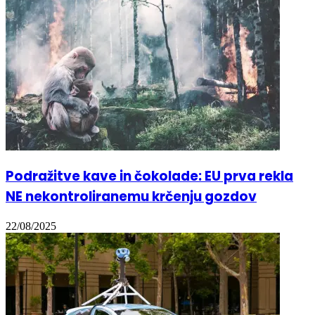
Podražitve kave in čokolade: EU prva rekla
NE nekontroliranemu krčenju gozdov
22/08/2025