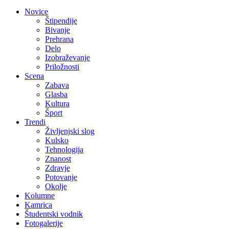
Novice
Štipendije
Bivanje
Prehrana
Delo
Izobraževanje
Priložnosti
Scena
Zabava
Glasba
Kultura
Šport
Trendi
Življenjski slog
Kulsko
Tehnologija
Znanost
Zdravje
Potovanje
Okolje
Kolumne
Kamrica
Študentski vodnik
Fotogalerije