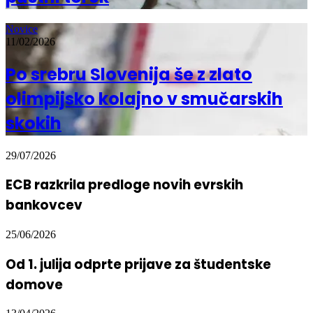
Novice
11/02/2026
Po srebru Slovenija še z zlato
olimpijsko kolajno v smučarskih
skokih
29/07/2026
ECB razkrila predloge novih evrskih
bankovcev
25/06/2026
Od 1. julija odprte prijave za študentske
domove