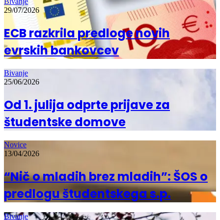
Bivanje
29/07/2026
ECB razkrila predloge novih
evrskih bankovcev
Bivanje
25/06/2026
Od 1. julija odprte prijave za
študentske domove
Novice
13/04/2026
“Nič o mladih brez mladih”: ŠOS o
predlogu študentskega s.p.
Bivanje