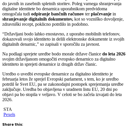
do javnih in zasebnih spletnih storitev. Poleg varnega shranjevanja
digitalne identitete bo denarnica uporabnikom predvidoma
omogočala tudi
odpiranje bančnih računov
ter
plačevanje
in
shranjevanje digitalnih dokumentov,
kot so vozniško dovoljenje,
zdravniški recept, poklicno potrdilo in podobno.
“Državljani bodo lahko enostavno, z uporabo mobilnih telefonov,
dokazovali svojo identiteto in delili elektronske dokumente iz svojih
digitalnih denarnic,” so zapisali v sporočilu za javnost.
Na podlagi sprejete uredbe bodo morale države članice
do leta 2026
svojim državljanom omogočiti evropsko denarnico za digitalno
identiteto in sprejeti denarnice iz drugih držav članic.
Uredbo o uvedbi evropske denarnice za digitalno identiteto je
februarja letos že sprejel Evropski parlament, s tem, ko je uredbo
potrdil še Svet EU, pa se zakonodajni postopek sprejemanja uredbe
zaključuje. Uredba bo objavljena v uradnem listu EU, 20 dni po
objavi pa bo stopila v veljavo. V celoti se bo začela izvajati do leta
2026.
STA
Pexels
Share this: