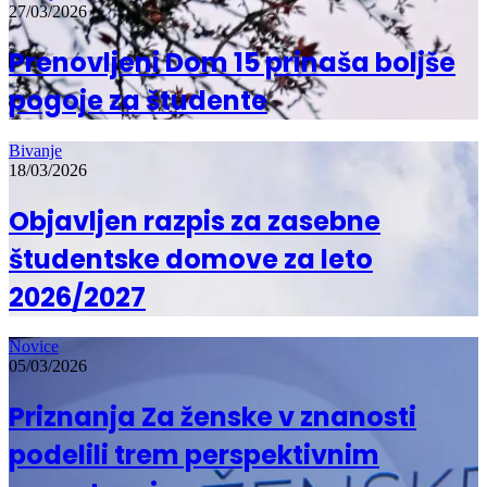
27/03/2026
Prenovljeni Dom 15 prinaša boljše
pogoje za študente
Bivanje
18/03/2026
Objavljen razpis za zasebne
študentske domove za leto
2026/2027
Novice
05/03/2026
Priznanja Za ženske v znanosti
podelili trem perspektivnim