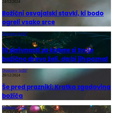
24/12/2024
Božični osvajalski stavki, ki bodo
ogreli vsako srce
Dostopov božič
23/12/2024
10 skrivnosti za katere si tvoje
božično drevo želi, da bi jih poznal
Dostopov božič
20/12/2024
Še pred prazniki: Kratka zgodovina
božiča
Dostopov božič
17/12/2024