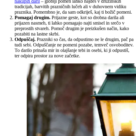
nakupih daril
– globlji pomen lahko najdeš v družinskih
tradicijah, barvitih prazničnih lučeh ali v duhovnem vidiku
praznika. Pomembno je, da sam odkriješ, kaj ti božič pomeni.
Pomagaj drugim.
Prijazne geste, kot so drobna darila ali
prijazen nasmeh, ti lahko pomagajo najti smisel in srečo v
preprostih stvareh. Pomoč drugim je preizkušen način, kako
pozabiti na lastne skrbi.
Odpuščaj.
Prazniki so čas, da odpustimo ne le drugim, pač pa
tudi sebi. Odpuščanje ne pomeni pozabe, temveč osvoboditev.
To darilo prinaša mir in olajšanje tebi in osebi, ki ji odpustiš,
ter odpira prostor za nove začetke.