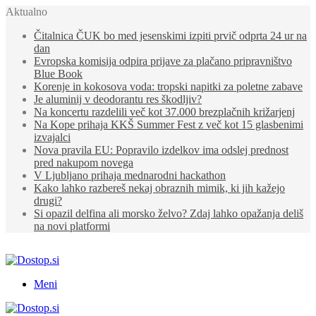
Aktualno
Čitalnica ČUK bo med jesenskimi izpiti prvič odprta 24 ur na
dan
Evropska komisija odpira prijave za plačano pripravništvo
Blue Book
Korenje in kokosova voda: tropski napitki za poletne zabave
Je aluminij v deodorantu res škodljiv?
Na koncertu razdelili več kot 37.000 brezplačnih križarjenj
Na Kope prihaja KKŠ Summer Fest z več kot 15 glasbenimi
izvajalci
Nova pravila EU: Popravilo izdelkov ima odslej prednost
pred nakupom novega
V Ljubljano prihaja mednarodni hackathon
Kako lahko razbereš nekaj obraznih mimik, ki jih kažejo
drugi?
Si opazil delfina ali morsko želvo? Zdaj lahko opažanja deliš
na novi platformi
Meni