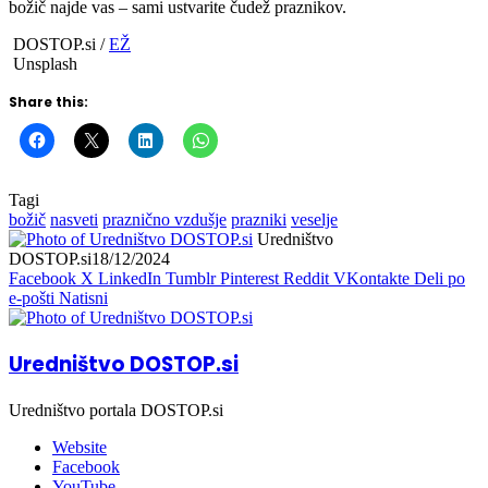
božič najde vas – sami ustvarite čudež praznikov.
DOSTOP.si /
EŽ
Unsplash
Share this:
Tagi
božič
nasveti
praznično vzdušje
prazniki
veselje
Uredništvo
DOSTOP.si
18/12/2024
Facebook
X
LinkedIn
Tumblr
Pinterest
Reddit
VKontakte
Deli po
e-pošti
Natisni
Uredništvo DOSTOP.si
Uredništvo portala DOSTOP.si
Website
Facebook
YouTube