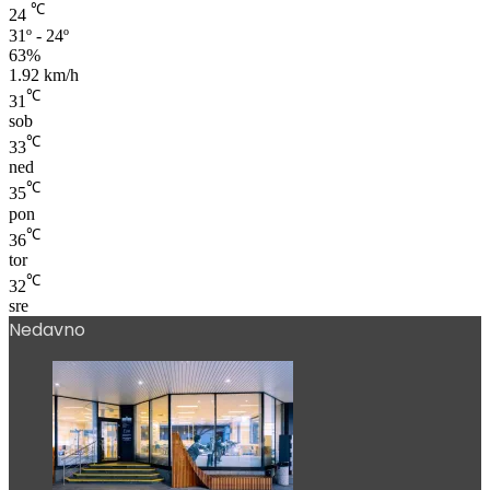
℃
24
31º - 24º
63%
1.92 km/h
℃
31
sob
℃
33
ned
℃
35
pon
℃
36
tor
℃
32
sre
Nedavno