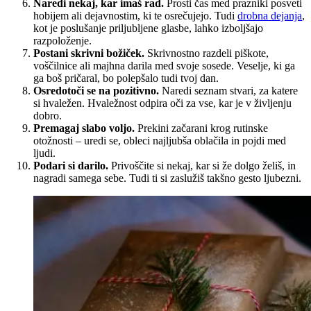
Naredi nekaj, kar imaš rad.
Prosti čas med prazniki posveti
hobijem ali dejavnostim, ki te osrečujejo. Tudi
drobna dejanja
,
kot je poslušanje priljubljene glasbe, lahko izboljšajo
razpoloženje.
Postani skrivni božiček.
Skrivnostno razdeli piškote,
voščilnice ali majhna darila med svoje sosede. Veselje, ki ga
ga boš pričaral, bo polepšalo tudi tvoj dan.
Osredotoči se na pozitivno.
Naredi seznam stvari, za katere
si hvaležen. Hvaležnost odpira oči za vse, kar je v življenju
dobro.
Premagaj slabo voljo.
Prekini začarani krog rutinske
otožnosti – uredi se, obleci najljubša oblačila in pojdi med
ljudi.
Podari si darilo.
Privoščite si nekaj, kar si že dolgo želiš, in
nagradi samega sebe. Tudi ti si zaslužiš takšno gesto ljubezni.