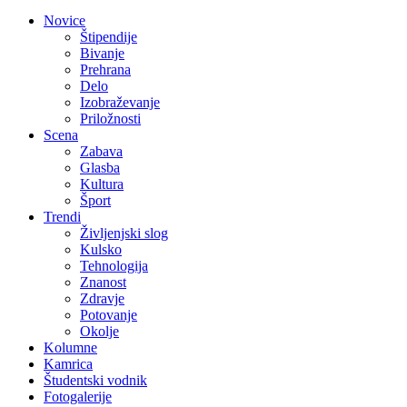
Novice
Štipendije
Bivanje
Prehrana
Delo
Izobraževanje
Priložnosti
Scena
Zabava
Glasba
Kultura
Šport
Trendi
Življenjski slog
Kulsko
Tehnologija
Znanost
Zdravje
Potovanje
Okolje
Kolumne
Kamrica
Študentski vodnik
Fotogalerije