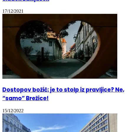
17/12/2021
Dostopov božič: je to stolp iz pravljice? Ne,
“samo” Brežice!
15/12/2022