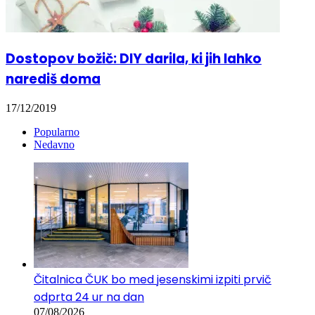
Dostopov božič: DIY darila, ki jih lahko
narediš doma
17/12/2019
Popularno
Nedavno
Čitalnica ČUK bo med jesenskimi izpiti prvič
odprta 24 ur na dan
07/08/2026