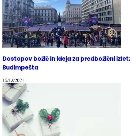
Dostopov božič in ideja za predbožični izlet:
Budimpešta
15/12/2021