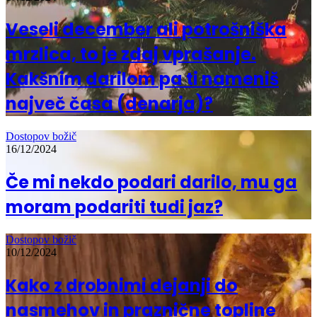
Veseli december ali potrošniška
mrzlica, to je zdaj vprašanje.
Kakšnim darilom pa ti nameniš
največ časa (denarja)?
Dostopov božič
16/12/2024
Če mi nekdo podari darilo, mu ga
moram podariti tudi jaz?
Dostopov božič
10/12/2024
Kako z drobnimi dejanji do
nasmehov in praznične topline