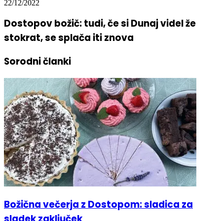
22/12/2022
Dostopov božič: tudi, če si Dunaj videl že
stokrat, se splača iti znova
Sorodni članki
Božična večerja z Dostopom: sladica za
sladek zaključek