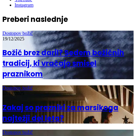
Instagram
Preberi naslednje
Dostopov božič
19/12/2025
Božič brez daril? Sedem božičnih
tradicij, ki vračajo smisel
praznikom
Dostopov božič
17/12/2025
Zakaj so prazniki za marsikoga
najtežji del leta?
Dostopov božič