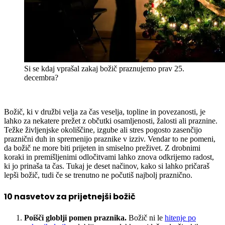
Si se kdaj vprašal zakaj božič praznujemo prav 25.
decembra?
Božič, ki v družbi velja za čas veselja, topline in povezanosti, je
lahko za nekatere prežet z občutki osamljenosti, žalosti ali praznine.
Težke življenjske okoliščine, izgube ali stres pogosto zasenčijo
praznični duh in spremenijo praznike v izziv. Vendar to ne pomeni,
da božič ne more biti prijeten in smiselno preživet. Z drobnimi
koraki in premišljenimi odločitvami lahko znova odkrijemo radost,
ki jo prinaša ta čas. Tukaj je deset načinov, kako si lahko pričaraš
lepši božič, tudi če se trenutno ne počutiš najbolj praznično.
10 nasvetov za prijetnejši božič
Poišči globlji pomen praznika.
Božič ni le
hitenje po