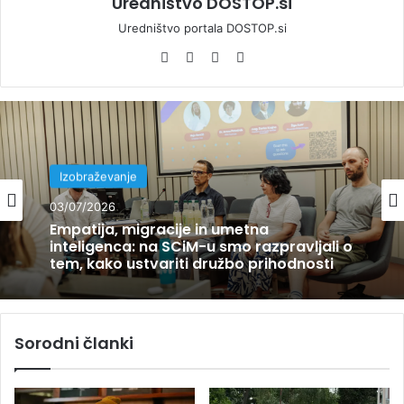
Uredništvo DOSTOP.si
Uredništvo portala DOSTOP.si
We
Fa
Yo
Ins
bsi
ce
uT
tag
te
bo
ub
ra
ok
e
m
Izobraževanje
03/07/2026
Empatija, migracije in umetna
inteligenca: na SCiM-u smo razpravljali o
tem, kako ustvariti družbo prihodnosti
Sorodni članki