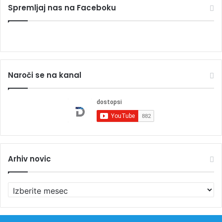
Spremljaj nas na Faceboku
Naroči se na kanal
Arhiv novic
A
r
h
i