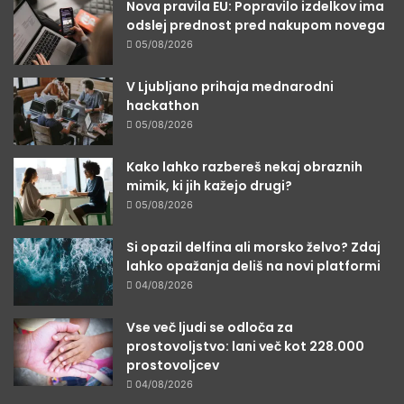
Nova pravila EU: Popravilo izdelkov ima
odslej prednost pred nakupom novega
05/08/2026
V Ljubljano prihaja mednarodni
hackathon
05/08/2026
Kako lahko razbereš nekaj obraznih
mimik, ki jih kažejo drugi?
05/08/2026
Si opazil delfina ali morsko želvo? Zdaj
lahko opažanja deliš na novi platformi
04/08/2026
Vse več ljudi se odloča za
prostovoljstvo: lani več kot 228.000
prostovoljcev
04/08/2026