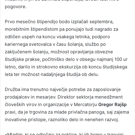
pogovore.
Prvo mesečno štipendijo bodo izplačali septembra,
morebitnim štipendistom pa ponujajo tudi nagrado za
odličen uspeh na koncu vsakega letnika, podporo
kariernega svetovalca v času šolanja, službo po
zaključenem šolanju, možnost opravljanja obvezne
študijske prakse, počitniško delo v obsegu najmanj 100 ur
letno, darilo in strokovno ekskurzija ob koncu študijskega
leta ter možnost nadaljnjega študija ob delu.
Družba ima trenutno največje potrebe za zaposlovanje
prodajalcev in mesarjev. Direktor sektorja menedžment
človeških virov in organizacije v Mercatorju
Gregor Rajšp
pravi, da je trgovina za mlade privlačna panoga, saj zajema
inovativne pristope, raznoliko delo in nenehen razvoj.
»Mladim, ki se odločajo za poklice, ki jih bomo v trgovini