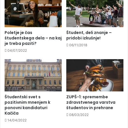
Poletje je čas
Študent, deli znanje –
študentskega dela – na kaj
pridobi izkušnje!
je treba paziti?
06/11/2018
04/07/2022
Študentski svet s
ZUPŠ-1: spremembe
pozitivnim mnenjem k
zdravstvenega varstva
ponovni kandidaturi
študentov in prehrane
Kačiča
08/03/2022
14/04/2022