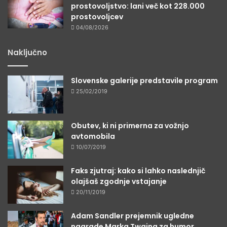
prostovoljstvo: lani več kot 228.000
prostovoljcev
04/08/2026
Naključno
Slovenske galerije predstavile program
25/02/2019
Obutev, ki ni primerna za vožnjo
avtomobila
10/07/2019
Faks zjutraj: kako si lahko naslednjič
olajšaš zgodnje vstajanje
20/11/2019
Adam Sandler prejemnik ugledne
nagrade Marka Twaina za humor