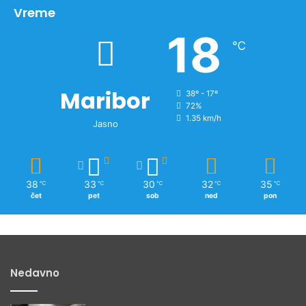
v
Vreme
n
18
o
℃
v
i
c
Maribor
38º - 17º
72%
1.35 km/h
Jasno
38
33
30
32
35
℃
℃
℃
℃
℃
čet
pet
sob
ned
pon
Nedavno