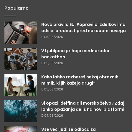
Popularno
Nova pravila EU: Popravilo izdelkov ima
odslej prednost pred nakupom novega
05/08/2026
V Ljubljano prihaja mednarodni
hackathon
05/08/2026
Kako lahko razbereš nekaj obraznih
mimik, ki jih kažejo drugi?
05/08/2026
Si opazil delfina ali morsko želvo? Zdaj
lahko opažanja deliš na novi platformi
04/08/2026
Vse več ljudi se odloča za