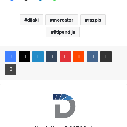
dijaki
mercator
razpis
štipendija
LinkedIn
Tumblr
Pinterest
Reddit
VKontakte
Deli po e-pošti
Natisni