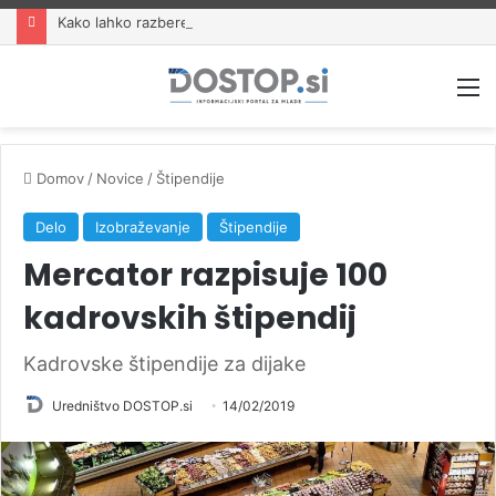
Kako lahko razbereš nekaj obraznih mimik, ki jih kažejo drugi?
M
Domov
/
Novice
/
Štipendije
Delo
Izobraževanje
Štipendije
Mercator razpisuje 100
kadrovskih štipendij
Kadrovske štipendije za dijake
Uredništvo DOSTOP.si
14/02/2019