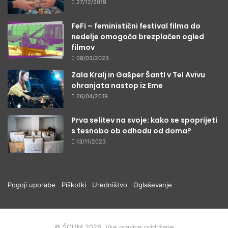
27/12/2019
FeFi – feministični festival filma do
nedelje omogoča brezplačen ogled
filmov
08/03/2023
Zala Kralj in Gašper Šantl v Tel Avivu
ohranjata nastop iz Eme
26/04/2019
Prva selitev na svoje: kako se spoprijeti
s tesnobo ob odhodu od doma?
13/11/2023
Pogoji uporabe
Piškotki
Uredništvo
Oglaševanje
© ŠOUM 2026, Vse pravice pridržane