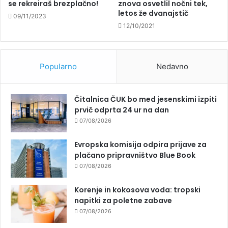
se rekreiraš brezplačno!
znova osvetlil nočni tek,
letos že dvanajstič
09/11/2023
12/10/2021
Popularno
Nedavno
Čitalnica ČUK bo med jesenskimi izpiti
prvič odprta 24 ur na dan
07/08/2026
Evropska komisija odpira prijave za
plačano pripravništvo Blue Book
07/08/2026
Korenje in kokosova voda: tropski
napitki za poletne zabave
07/08/2026