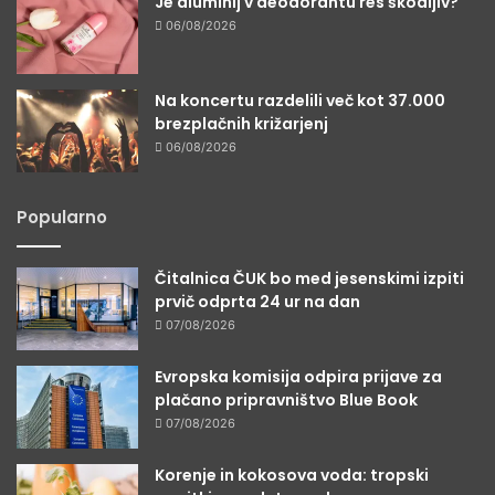
Je aluminij v deodorantu res škodljiv?
06/08/2026
Na koncertu razdelili več kot 37.000
brezplačnih križarjenj
06/08/2026
Popularno
Čitalnica ČUK bo med jesenskimi izpiti
prvič odprta 24 ur na dan
07/08/2026
Evropska komisija odpira prijave za
plačano pripravništvo Blue Book
07/08/2026
Korenje in kokosova voda: tropski