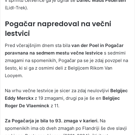
v sprintu četverice ga je ugnal še
Danec Mads Pedersen
(Lidl-Trek).
Pogačar napredoval na večni
lestvici
Pred včerajšnjim dnem sta bila
van der Poel in Pogačar
poravnana na sedmem mestu večne lestvice
s sedmimi
zmagami na spomenikih, Pogačar pa se je zdaj povzpel na
šesto, ki si ga z osmimi deli z Belgijcem Rikom Van
Looyem.
Na vrhu večne lestvice je sicer za zdaj neulovljivi
Belgijec
Eddy Merckx
z 19 zmagami, drugi pa je še en
Belgijec
Roger De Vlaeminck
z 11.
Za Pogačarja je bila to 93. zmaga v karieri.
Na
spomenikih ima ob dveh zmagah po Flandriji še dve slavji