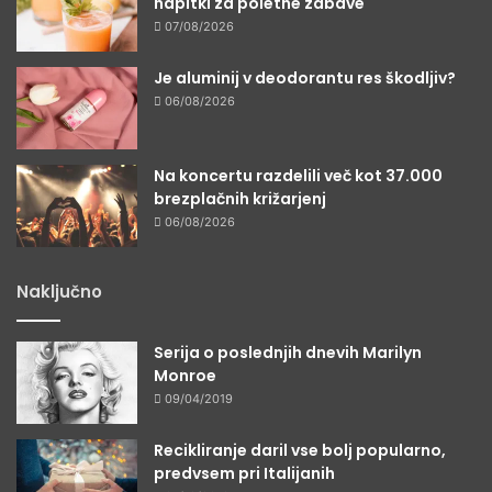
napitki za poletne zabave
07/08/2026
Je aluminij v deodorantu res škodljiv?
06/08/2026
Na koncertu razdelili več kot 37.000
brezplačnih križarjenj
06/08/2026
Naključno
Serija o poslednjih dnevih Marilyn
Monroe
09/04/2019
Recikliranje daril vse bolj popularno,
predvsem pri Italijanih