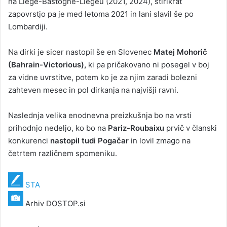
na Liege-Bastogne-Liegeu (2021, 2024), štirikrat
zapovrstjo pa je med letoma 2021 in lani slavil še po
Lombardiji.
Na dirki je sicer nastopil še en Slovenec
Matej Mohorič
(Bahrain-Victorious),
ki pa pričakovano ni posegel v boj
za vidne uvrstitve, potem ko je za njim zaradi bolezni
zahteven mesec in pol dirkanja na najvišji ravni.
Naslednja velika enodnevna preizkušnja bo na vrsti
prihodnjo nedeljo, ko bo na
Pariz-Roubaixu
prvič v članski
konkurenci
nastopil tudi Pogačar
in lovil zmago na
četrtem različnem spomeniku.
STA
Arhiv DOSTOP.si