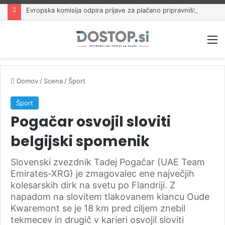
Evropska komisija odpira prijave za plačano pripravništvo Blue Book
M
Domov
/
Scena
/
Šport
Šport
Pogačar osvojil sloviti
belgijski spomenik
Slovenski zvezdnik Tadej Pogačar (UAE Team
Emirates-XRG) je zmagovalec ene največjih
kolesarskih dirk na svetu po Flandriji. Z
napadom na slovitem tlakovanem klancu Oude
Kwaremont se je 18 km pred ciljem znebil
tekmecev in drugič v karieri osvojil sloviti