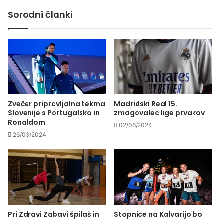
Sorodni članki
Dve srebrni medalji za Univerzo v
Ljubljani na Evropskih univerzitetnih igrah
Zvečer pripravljalna tekma
Madridski Real 15.
Slovenije s Portugalsko in
zmagovalec lige prvakov
Ronaldom
02/06/2024
26/03/2024
Pri Zdravi Zabavi špilaš in
Stopnice na Kalvarijo bo