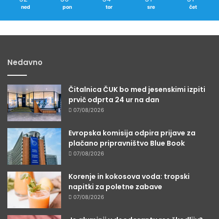
ned
pon
tor
sre
čet
Nedavno
Čitalnica ČUK bo med jesenskimi izpiti
prvič odprta 24 ur na dan
07/08/2026
Evropska komisija odpira prijave za
plačano pripravništvo Blue Book
07/08/2026
Korenje in kokosova voda: tropski
napitki za poletne zabave
07/08/2026