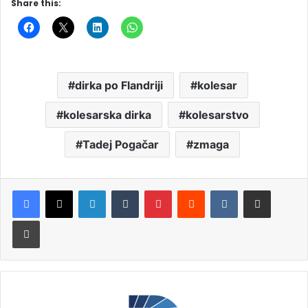
Share this:
dirka po Flandriji
kolesar
kolesarska dirka
kolesarstvo
Tadej Pogačar
zmaga
LinkedIn
Tumblr
Pinterest
Reddit
VKontakte
Deli po e-pošti
Natisni