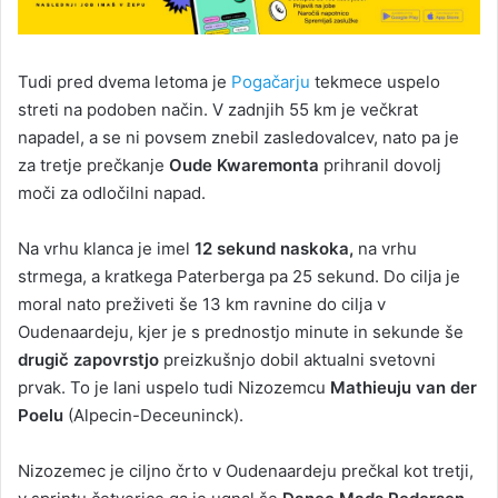
Tudi pred dvema letoma je
Pogačarju
tekmece uspelo
streti na podoben način. V zadnjih 55 km je večkrat
napadel, a se ni povsem znebil zasledovalcev, nato pa je
za tretje prečkanje
Oude Kwaremonta
prihranil dovolj
moči za odločilni napad.
Na vrhu klanca je imel
12 sekund naskoka,
na vrhu
strmega, a kratkega Paterberga pa 25 sekund. Do cilja je
moral nato preživeti še 13 km ravnine do cilja v
Oudenaardeju, kjer je s prednostjo minute in sekunde še
drugič zapovrstjo
preizkušnjo dobil aktualni svetovni
prvak. To je lani uspelo tudi Nizozemcu
Mathieuju van der
Poelu
(Alpecin-Deceuninck).
Nizozemec je ciljno črto v Oudenaardeju prečkal kot tretji,