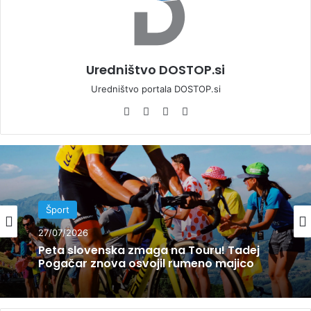
Uredništvo DOSTOP.si
Uredništvo portala DOSTOP.si
We
Fa
Yo
Ins
bsi
ce
uT
tag
te
bo
ub
ra
ok
e
m
Šport
Šport
27/07/2026
24/07/2026
Peta slovenska zmaga na Touru! Tadej
Pogačar znova osvojil rumeno majico