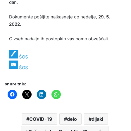
dan.
Dokumente pošljite najkasneje do nedelje,
29. 5.
2022.
O vseh nadaljnjih postopkih vas bomo obveščali.
ŠOS
ŠOS
Share this:
COVID-19
delo
dijaki