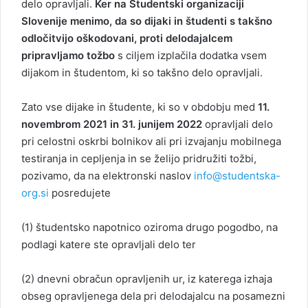
delo opravljali.
Ker na Študentski organizaciji
Slovenije menimo, da so dijaki in študenti s takšno
odločitvijo oškodovani, proti delodajalcem
pripravljamo tožbo
s ciljem izplačila dodatka vsem
dijakom in študentom, ki so takšno delo opravljali.
Zato vse dijake in študente, ki so v obdobju med
11.
novembrom 2021 in 31. junijem 2022
opravljali delo
pri celostni oskrbi bolnikov ali pri izvajanju mobilnega
testiranja in cepljenja in se želijo pridružiti tožbi,
pozivamo, da na elektronski naslov
info@studentska-
org.si
posredujete
(1) študentsko napotnico oziroma drugo pogodbo, na
podlagi katere ste opravljali delo ter
(2) dnevni obračun opravljenih ur, iz katerega izhaja
obseg opravljenega dela pri delodajalcu na posamezni