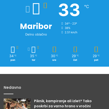
33
o
℃
v
i
c
Maribor
34º - 23º
38%
2.51 km/h
Delno oblačno
34
35
30
29
29
℃
℃
℃
℃
℃
pon
tor
sre
čet
pet
Nedavno
Piknik, kampiranje ali izlet? Tako
poskrbi za varno hrano v vročini