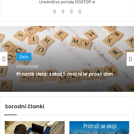
Uredništvo portala DOSTOP.si
We
Fa
Yo
Ins
bsi
ce
uT
tag
te
bo
ub
ra
ok
e
m
Delo
Delo
01/05/2026
01/05/2026
Praznik dela: zakaj 1. maj ni le prost dan
Sindikat Mladi Plus poziva k boljšim
Sorodni članki
pogojem za mlade na trgu dela