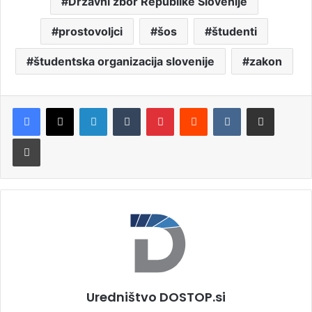
Državni zbor Republike Slovenije
prostovoljci
šos
študenti
študentska organizacija slovenije
zakon
LinkedIn
Tumblr
Pinterest
Reddit
VKontakte
Deli po e-pošti
Natisni
Uredništvo DOSTOP.si