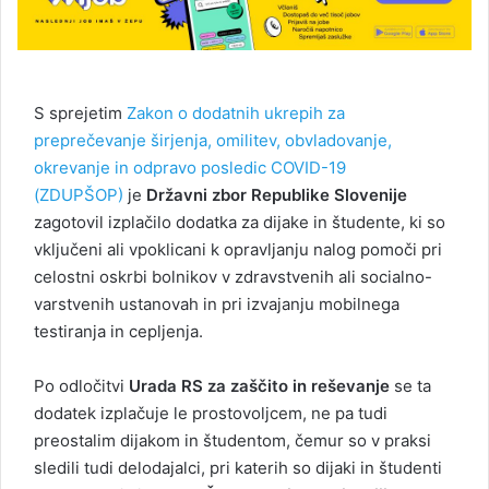
S sprejetim
Zakon o dodatnih ukrepih za
preprečevanje širjenja, omilitev, obvladovanje,
okrevanje in odpravo posledic COVID-19
(ZDUPŠOP)
je
Državni zbor Republike Slovenije
zagotovil izplačilo dodatka za dijake in študente, ki so
vključeni ali vpoklicani k opravljanju nalog pomoči pri
celostni oskrbi bolnikov v zdravstvenih ali socialno-
varstvenih ustanovah in pri izvajanju mobilnega
testiranja in cepljenja.
Po odločitvi
Urada RS za zaščito in reševanje
se ta
dodatek izplačuje le prostovoljcem, ne pa tudi
preostalim dijakom in študentom, čemur so v praksi
sledili tudi delodajalci, pri katerih so dijaki in študenti