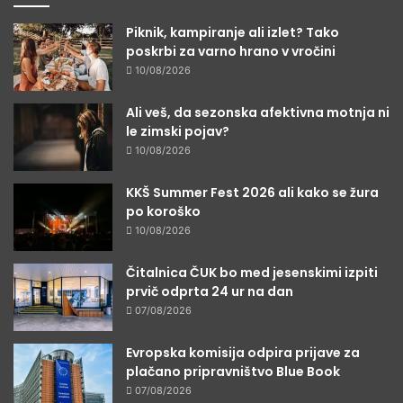
Piknik, kampiranje ali izlet? Tako
poskrbi za varno hrano v vročini
10/08/2026
Ali veš, da sezonska afektivna motnja ni
le zimski pojav?
10/08/2026
KKŠ Summer Fest 2026 ali kako se žura
po koroško
10/08/2026
Čitalnica ČUK bo med jesenskimi izpiti
prvič odprta 24 ur na dan
07/08/2026
Evropska komisija odpira prijave za
plačano pripravništvo Blue Book
07/08/2026