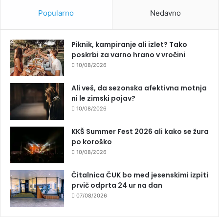
Popularno
Nedavno
Piknik, kampiranje ali izlet? Tako
poskrbi za varno hrano v vročini
10/08/2026
Ali veš, da sezonska afektivna motnja
ni le zimski pojav?
10/08/2026
KKŠ Summer Fest 2026 ali kako se žura
po koroško
10/08/2026
Čitalnica ČUK bo med jesenskimi izpiti
prvič odprta 24 ur na dan
07/08/2026