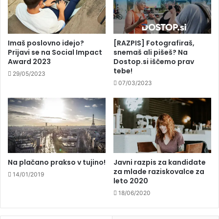
Imaš poslovno idejo?
[RAZPIS] Fotografiraš,
Prijavi se na Social Impact
snemaš ali pišeš? Na
Award 2023
Dostop.si iščemo prav
tebe!
29/05/2023
07/03/2023
Na plačano prakso v tujino!
Javni razpis za kandidate
za mlade raziskovalce za
14/01/2019
leto 2020
18/06/2020