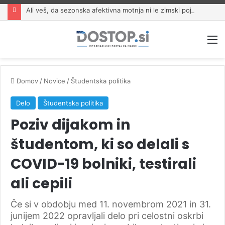
Ali veš, da sezonska afektivna motnja ni le zimski pojav?
M
Domov
/
Novice
/
Študentska politika
Delo
Študentska politika
Poziv dijakom in
študentom, ki so delali s
COVID-19 bolniki, testirali
ali cepili
Če si v obdobju med 11. novembrom 2021 in 31.
junijem 2022 opravljali delo pri celostni oskrbi