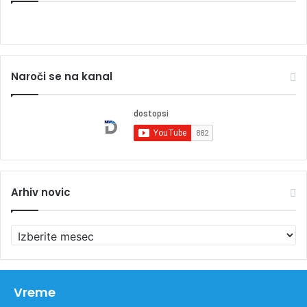
Naroči se na kanal
Arhiv novic
A
r
h
i
v
Vreme
n