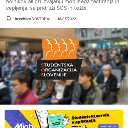
bolnikov ali pri izvajanju mobilnega testiranja in
cepljenja, se pridruži ŠOS in tožbi.
Uredništvo DOSTOP.si
18/05/2022