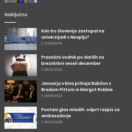
Naključno
Kdo bo Slovenijo zastopal na
univerzijadi v Neaplju?
21/06/2019
Praznični vodnik po darilih za
brezskrbni veseli december
06/12/2022
Januarja v kina prihaja Babilon z
Bradom Pittom in Margot Robbie
14/09/2022
Postani glas mladih: odprt razpis za
ambasadorje
16/04/2026