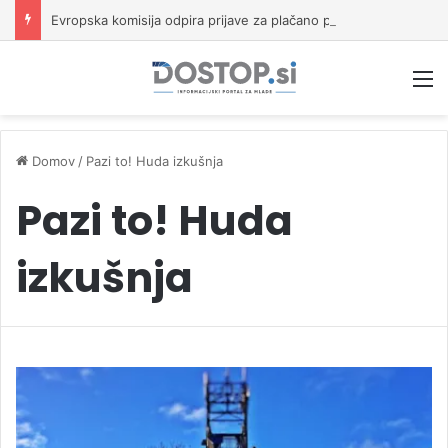
Evropska komisija odpira prijave za plačano pripravništvo Blue Book
M
Domov
/
Pazi to! Huda izkušnja
Pazi to! Huda
izkušnja