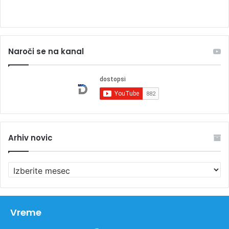
Naroči se na kanal
Arhiv novic
A
r
h
i
v
Vreme
n