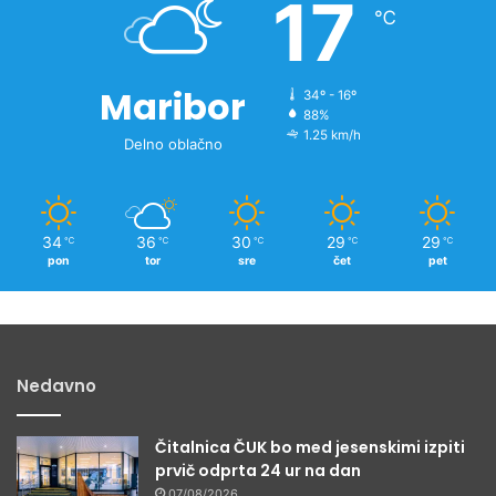
17
o
℃
v
i
c
Maribor
34º - 16º
88%
1.25 km/h
Delno oblačno
34
36
30
29
29
℃
℃
℃
℃
℃
pon
tor
sre
čet
pet
Nedavno
Čitalnica ČUK bo med jesenskimi izpiti
prvič odprta 24 ur na dan
07/08/2026