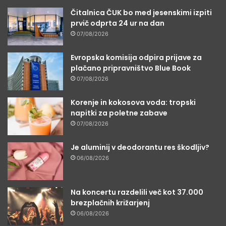
Čitalnica ČUK bo med jesenskimi izpiti
prvič odprta 24 ur na dan
07/08/2026
Evropska komisija odpira prijave za
plačano pripravništvo Blue Book
07/08/2026
Korenje in kokosova voda: tropski
napitki za poletne zabave
07/08/2026
Je aluminij v deodorantu res škodljiv?
06/08/2026
Na koncertu razdelili več kot 37.000
brezplačnih križarjenj
06/08/2026