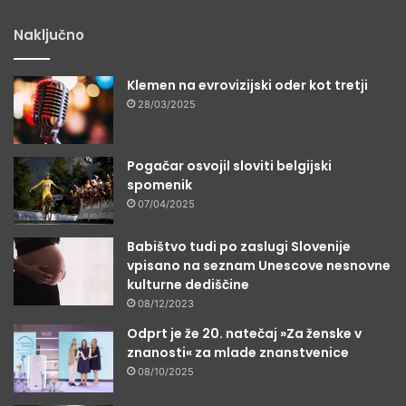
Naključno
Klemen na evrovizijski oder kot tretji
28/03/2025
Pogačar osvojil sloviti belgijski
spomenik
07/04/2025
Babištvo tudi po zaslugi Slovenije
vpisano na seznam Unescove nesnovne
kulturne dediščine
08/12/2023
Odprt je že 20. natečaj »Za ženske v
znanosti« za mlade znanstvenice
08/10/2025