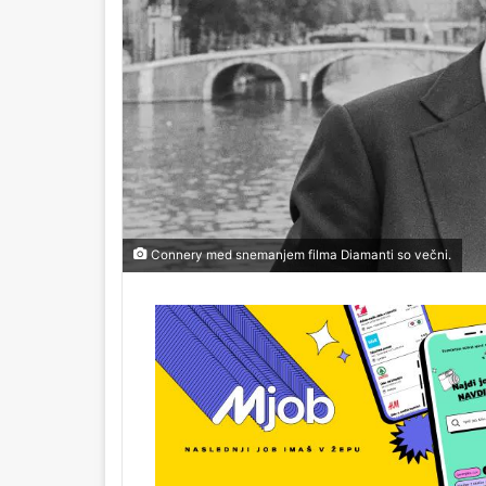
Connery med snemanjem filma Diamanti so večni.