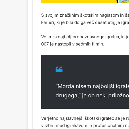
S svojim značilnim škotskim naglasom in 
karieri, ki je bila dolga več desetletij, je igra
Velja za najbolj prepoznavnega igralca, ki
007 je nastopil v sedmih filmih.
“Morda nisem najboljši igralec
drugega,” je ob neki priložno
Verjetno najslavnejši škotski igralec se je r
v izbiri med igralstvom in profesionalnim 