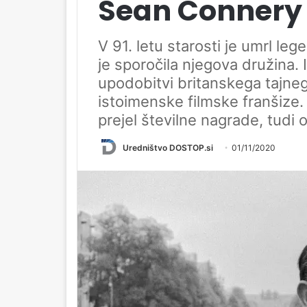
Sean Connery
V 91. letu starosti je umrl le
je sporočila njegova družina. I
upodobitvi britanskega tajn
istoimenske filmske franšize. V
prejel številne nagrade, tudi o
Uredništvo DOSTOP.si
01/11/2020