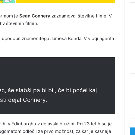
šarmom je
Sean
Connery
zaznamoval številne filme. V
l v številnih filmih.
 je upodobil znamenitega Jamesa Bonda. V vlogi agenta
, še slabši pa bi bil, če bi počel kaj
sti dejal Connery.
odil v Edinburghu v delavski družini. Pri 23 letih se je
nogometom odločil za prvo možnost, za kar je kasneje