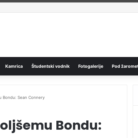
teje kot druge?
Kamrica
Študentski vodnik
Fotogalerije
Pod žaromet
mu Bondu: Sean Connery
boljšemu Bondu: