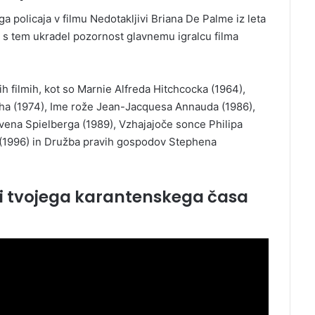
a policaja v filmu Nedotakljivi Briana De Palme iz leta
in s tem ukradel pozornost glavnemu igralcu filma
ih filmih, kot so Marnie Alfreda Hitchcocka (1964),
a (1974), Ime rože Jean-Jacquesa Annauda (1986),
evena Spielberga (1989), Vzhajajoče sonce Philipa
(1996) in Družba pravih gospodov Stephena
i tvojega karantenskega časa