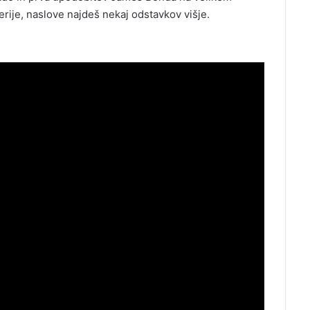
serije, naslove najdeš nekaj odstavkov višje.