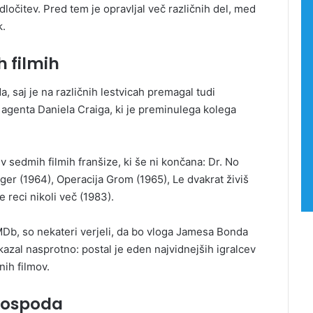
dločitev. Pred tem je opravljal več različnih del, med
k.
 filmih
, saj je na različnih lestvicah premagal tudi
 agenta Daniela Craiga, ki je preminulega kolega
 v sedmih filmih franšize, ki še ni končana: Dr. No
inger (1964), Operacija Grom (1965), Le dvakrat živiš
e reci nikoli več (1983).
MDb, so nekateri verjeli, da bo vloga Jamesa Bonda
azal nasprotno: postal je eden najvidnejših igralcev
nih filmov.
 gospoda