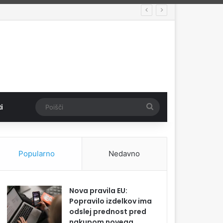
Poišči
i
Popularno
Nedavno
Nova pravila EU:
Popravilo izdelkov ima
odslej prednost pred
nakupom novega