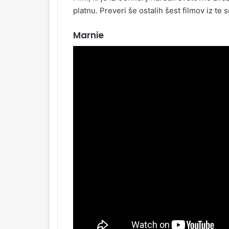
platnu. Preveri še ostalih šest filmov iz te 
Marnie