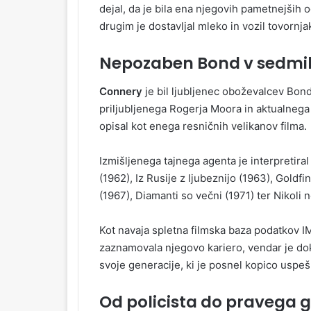
dejal, da je bila ena njegovih pametnejših o
drugim je dostavljal mleko in vozil tovornja
Nepozaben Bond v sedmih
Connery
je bil ljubljenec oboževalcev Bonda
priljubljenega Rogerja Moora in aktualnega
opisal kot enega resničnih velikanov filma.
Izmišljenega tajnega agenta je interpretiral
(1962), Iz Rusije z ljubeznijo (1963), Goldf
(1967), Diamanti so večni (1971) ter Nikoli n
Kot navaja spletna filmska baza podatkov I
zaznamovala njegovo kariero, vendar je dok
svoje generacije, ki je posnel kopico uspeš
Od policista do pravega