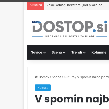
Aktualno
Zakaj komarji nekatere ljudi pikajo pogos
Novice
Scena
Trendi
Kolumne
Domov
/
Scena
/
Kultura
/
V spomin najboljše
Kultura
V spomin naj