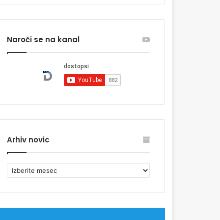
Naroči se na kanal
Arhiv novic
A
r
h
i
v
n