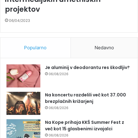
projektov
06/04/2023
Popularno
Nedavno
Je aluminij v deodorantu res škodljiv?
06/08/2026
Na koncertu razdelili več kot 37.000
brezplačnih križarjenj
06/08/2026
Na Kope prihaja KKŠ Summer Fest z
več kot 15 glasbenimi izvajalci
06/08/2026