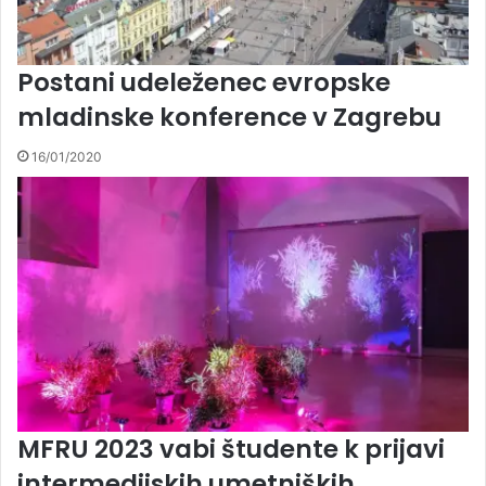
Postani udeleženec evropske
mladinske konference v Zagrebu
16/01/2020
MFRU 2023 vabi študente k prijavi
intermedijskih umetniških