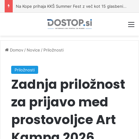
Na Kope prihaja KKŠ Summer Fest z več kot 15 glasbenimi izvajalci
M
Domov
/
Novice
/
Priložnosti
Priložnosti
Zadnja priložnost
za prijavo med
prostovoljce Art
Kampa 2026