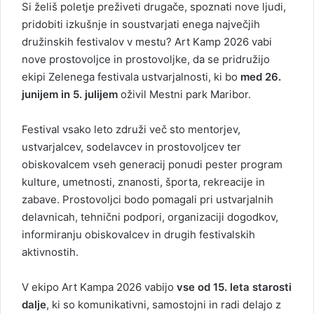
Si želiš poletje preživeti drugače, spoznati nove ljudi,
pridobiti izkušnje in soustvarjati enega največjih
družinskih festivalov v mestu?
Art Kamp 2026
vabi
nove prostovoljce in prostovoljke, da se pridružijo
ekipi Zelenega festivala ustvarjalnosti, ki bo
med 26.
junijem in 5. julijem
oživil Mestni park Maribor.
Festival vsako leto združi več sto mentorjev,
ustvarjalcev, sodelavcev in prostovoljcev ter
obiskovalcem vseh generacij ponudi pester program
kulture, umetnosti, znanosti, športa, rekreacije in
zabave. Prostovoljci bodo pomagali pri ustvarjalnih
delavnicah, tehnični podpori, organizaciji dogodkov,
informiranju obiskovalcev in drugih festivalskih
aktivnostih.
V ekipo Art Kampa 2026 vabijo
vse od 15. leta starosti
dalje
, ki so komunikativni, samostojni in radi delajo z