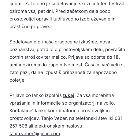
ljudmi. Zaželeno je sodelovanje skozi celoten festival
oziroma vsaj pet dni. Pred začetkom dela bodo
prostovoljci opravili tudi uvodno izobraževanje in
praktične priprave.
Sodelovanje prinaša dragocene izkušnje, nova
poznanstva, potrdilo o prostovoljskem delu, povračilo
potnih stroškov ter malico. Prijave so odprte
do 18.
junija
oziroma do zapolnitve mest. Časa ni več veliko,
zato pazi, da ne izpustiš priložnosti za nepozabno
poletje.
Prijavnico lahko izpolniš
tukaj
. Za vsa morebitna
vprašanja in informacije so organizatorji na voljo.
Kontaktiraš lahko koordinatorico prostovoljk in
prostovoljcev, Tanjo Veber, na telefonski številki 031
257 508 ali elektronskem naslovu
tanja.veber@gmail.com
.