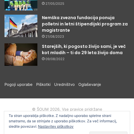
27/05/2025
Nemška zvezna fundacija ponuja
polletni in letni štipendijski program za
magistrante
21/08/2023
Starejših, ki pogosto živijo sami, je več
kot mladih – ti do 29 leta živijo doma
09/08/2022
Pogoji uporabe
Piškotki
Uredništvo
Oglaševanje
© ŠOUM 2026, Vse pravice pridržane
Ta stran uporablja piškotke. Z nadaljno uporabo spletne strani
smatramo, da se strinjate z uporabo piškotkov. Za več informacij,
Facebook
RSS
sledite povezavi:
Nastavitev piškotkov