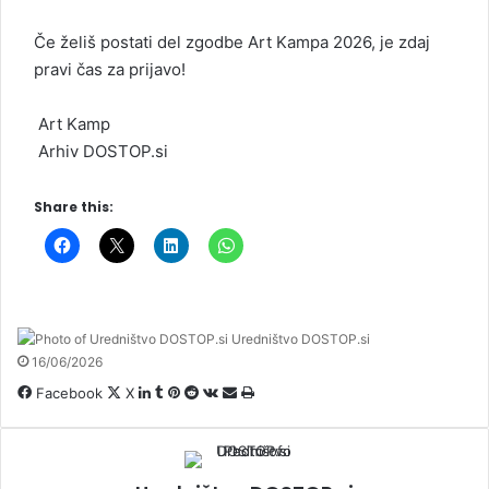
Če želiš postati del zgodbe Art Kampa 2026, je zdaj
pravi čas za prijavo!
Art Kamp
Arhiv DOSTOP.si
Share this:
Uredništvo DOSTOP.si
16/06/2026
Facebook
X
L
T
P
R
V
D
N
i
u
i
e
K
e
a
n
m
n
d
o
l
t
k
b
t
d
n
i
i
e
l
e
i
t
p
s