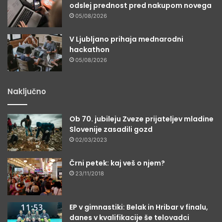
odslej prednost pred nakupom novega
05/08/2026
V Ljubljano prihaja mednarodni
hackathon
05/08/2026
Naključno
Ob 70. jubileju Zveze prijateljev mladine
Slovenije zasadili gozd
02/03/2023
Črni petek: kaj veš o njem?
23/11/2018
EP v gimnastiki: Belak in Hribar v finalu,
danes v kvalifikacije še telovadci