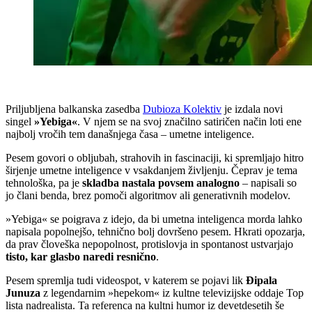
Priljubljena balkanska zasedba
Dubioza Kolektiv
je izdala novi
singel
»Yebiga«
. V njem se na svoj značilno satiričen način loti ene
najbolj vročih tem današnjega časa – umetne inteligence.
Pesem govori o obljubah, strahovih in fascinaciji, ki spremljajo hitro
širjenje umetne inteligence v vsakdanjem življenju. Čeprav je tema
tehnološka, pa je
skladba nastala povsem analogno
– napisali so
jo člani benda, brez pomoči algoritmov ali generativnih modelov.
»Yebiga« se poigrava z idejo, da bi umetna inteligenca morda lahko
napisala popolnejšo, tehnično bolj dovršeno pesem. Hkrati opozarja,
da prav človeška nepopolnost, protislovja in spontanost ustvarjajo
tisto, kar glasbo naredi resnično
.
Pesem spremlja tudi videospot, v katerem se pojavi lik
Đipala
Junuza
z legendarnim »hepekom« iz kultne televizijske oddaje
Top
lista nadrealista
. Ta referenca na kultni humor iz devetdesetih še