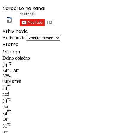
Naroči se na kanal
Arhiv novic
Arhiv novic
Vreme
Maribor
Delno oblačno
℃
34
34º - 24º
32%
0.89 km/h
℃
34
ned
℃
34
pon
℃
34
tor
℃
31
sre