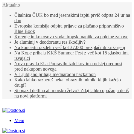
Aktualno
Čitalnica ČUK bo med jesenskimi izpiti prvič odprta 24 ur na
dan
Evropska komisija odpira prijave za plačano pripravništvo
Blue Book
Korenje in kokosova voda: tropski napitki za poletne zabave
Je aluminij v deodorantu res škodljiv?
Na koncertu razdelili več kot 37.000 brezplačnih križarjenj
Na Kope prihaja KKŠ Summer Fest z več kot 15 glasbenimi
izvajalci
Nova pravila EU: Popravilo izdelkov ima odslej prednost
pred nakupom novega
V Ljubljano prihaja mednarodni hackathon
Kako lahko razbereš nekaj obraznih mimik, ki jih kažejo
drugi?
Si opazil delfina ali morsko želvo? Zdaj lahko opažanja deliš
na novi platformi
Meni