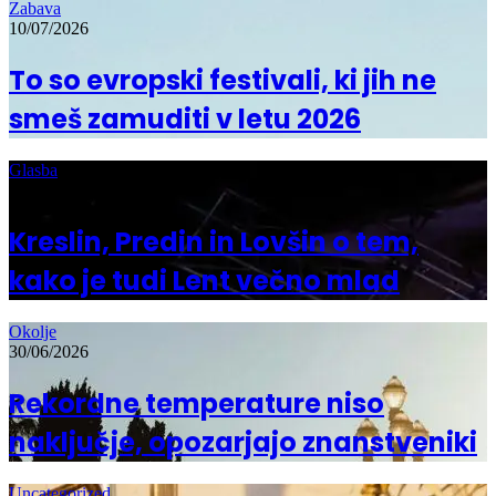
Zabava
10/07/2026
To so evropski festivali, ki jih ne
smeš zamuditi v letu 2026
Glasba
03/07/2026
Kreslin, Predin in Lovšin o tem,
kako je tudi Lent večno mlad
Okolje
30/06/2026
Rekordne temperature niso
naključje, opozarjajo znanstveniki
Uncategorized