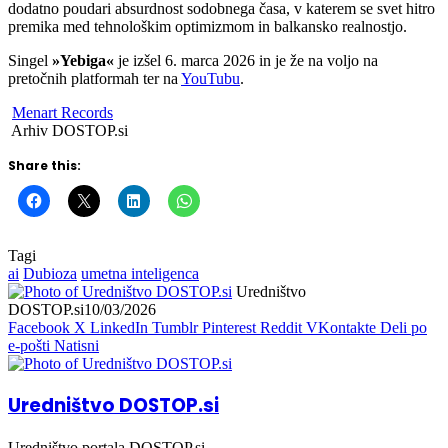
dodatno poudari absurdnost sodobnega časa, v katerem se svet hitro
premika med tehnološkim optimizmom in balkansko realnostjo.
Singel
»Yebiga«
je izšel 6. marca 2026 in je že na voljo na
pretočnih platformah ter na
YouTubu
.
Menart Records
Arhiv DOSTOP.si
Share this:
Tagi
ai
Dubioza
umetna inteligenca
Uredništvo
DOSTOP.si
10/03/2026
Facebook
X
LinkedIn
Tumblr
Pinterest
Reddit
VKontakte
Deli po
e-pošti
Natisni
Uredništvo DOSTOP.si
Uredništvo portala DOSTOP.si