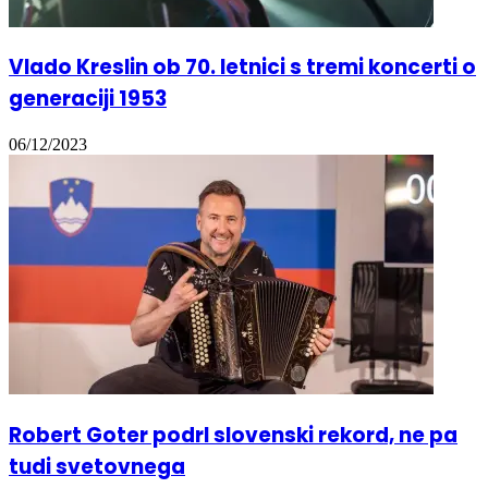
Vlado Kreslin ob 70. letnici s tremi koncerti o
generaciji 1953
06/12/2023
Robert Goter podrl slovenski rekord, ne pa
tudi svetovnega