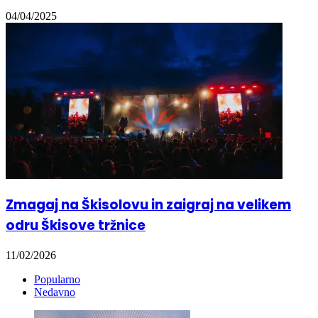
04/04/2025
Zmagaj na Škisolovu in zaigraj na velikem
odru Škisove tržnice
11/02/2026
Popularno
Nedavno