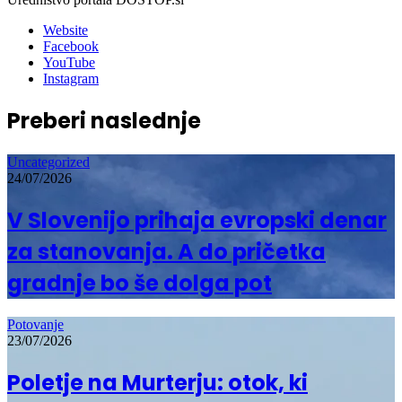
Website
Facebook
YouTube
Instagram
Preberi naslednje
Uncategorized
24/07/2026
V Slovenijo prihaja evropski denar
za stanovanja. A do pričetka
gradnje bo še dolga pot
Potovanje
23/07/2026
Poletje na Murterju: otok, ki