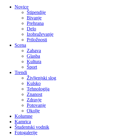
Novice
Štipendije
Bivanje
Prehrana
Delo
Izobraževanje
Priložnosti
Scena
Zabava
Glasba
Kultura
Šport
Trendi
Življenjski slog
Kulsko
Tehnologija
Znanost
Zdravje
Potovanje
Okolje
Kolumne
Kamrica
Študentski vodnik
Fotogalerije