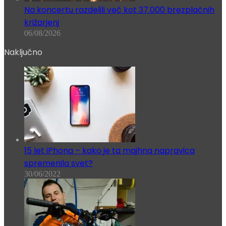
Na koncertu razdelili več kot 37.000 brezplačnih
križarjenj
06/08/2026
Naključno
15 let iPhona – kako je ta majhna napravica
spremenila svet?
30/06/2022