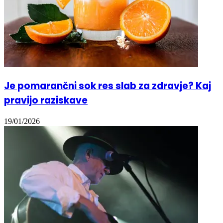
Je pomarančni sok res slab za zdravje? Kaj
pravijo raziskave
19/01/2026