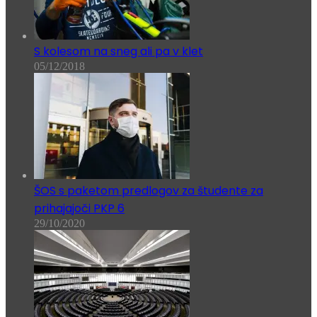
S kolesom na sneg ali pa v klet
05/12/2018
ŠOS s paketom predlogov za študente za
prihajajoči PKP 6
29/10/2020