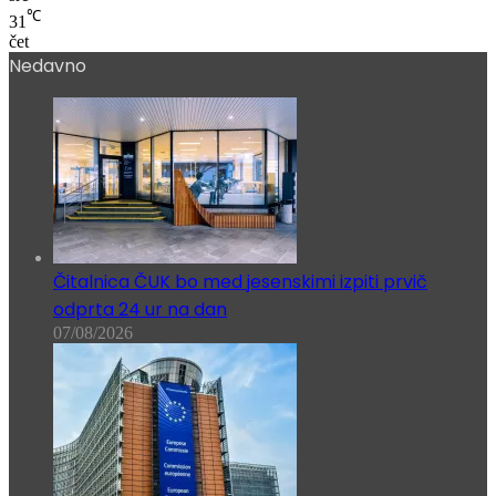
℃
31
čet
Nedavno
Čitalnica ČUK bo med jesenskimi izpiti prvič
odprta 24 ur na dan
07/08/2026