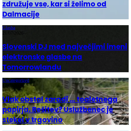
združuje vse, kar si želimo od
Dalmacije
Glasba
21/07/2026
Slovenski DJ med največjimi imeni
elektronske glasbe na
Tomorrowlandu
Uncategorized
17/07/2026
Vlak obstal zaradi … toaletnega
papirja. Rešitev? Uslužbenec je
stekel v trgovino