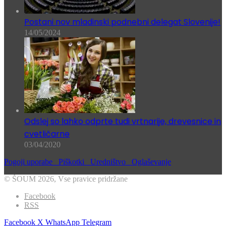
Postani nov mladinski podnebni delegat Slovenije!
14/05/2024
Odslej so lahko odprte tudi vrtnarije, drevesnice in
cvetličarne
03/04/2020
Pogoji uporabe
Piškotki
Uredništvo
Oglaševanje
© ŠOUM 2026, Vse pravice pridržane
Facebook
RSS
Facebook
X
WhatsApp
Telegram