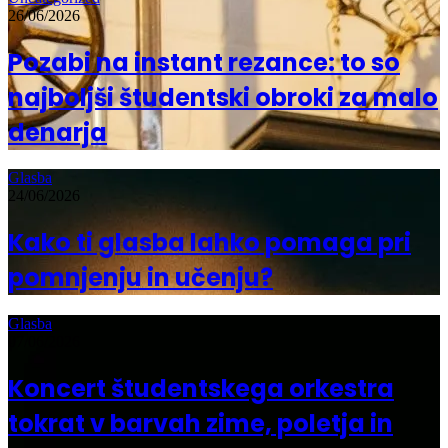
26/06/2026
Pozabi na instant rezance: to so
najboljši študentski obroki za malo
denarja
Glasba
24/06/2026
Kako ti glasba lahko pomaga pri
pomnjenju in učenju?
Glasba
07/06/2026
Koncert študentskega orkestra
tokrat v barvah zime, poletja in