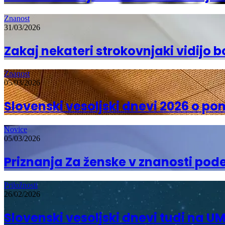
Znanost
31/03/2026
Zakaj nekateri strokovnjaki vidijo 
Znanost
05/03/2026
Slovenski vesoljski dnevi 2026 o p
Novice
05/03/2026
Priznanja Za ženske v znanosti pod
Priložnosti
26/02/2026
Slovenski vesoljski dnevi tudi na U