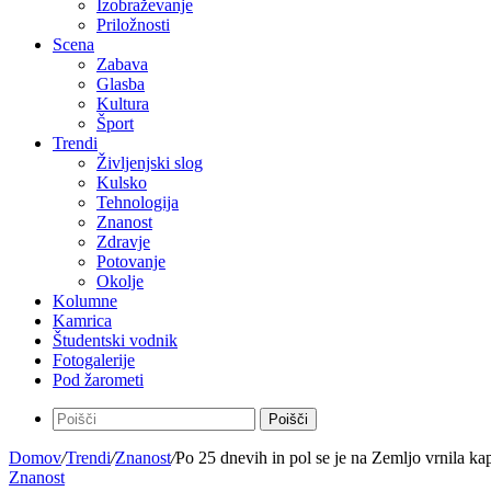
Izobraževanje
Priložnosti
Scena
Zabava
Glasba
Kultura
Šport
Trendi
Življenjski slog
Kulsko
Tehnologija
Znanost
Zdravje
Potovanje
Okolje
Kolumne
Kamrica
Študentski vodnik
Fotogalerije
Pod žarometi
Poišči
Domov
/
Trendi
/
Znanost
/
Po 25 dnevih in pol se je na Zemljo vrnila ka
Znanost