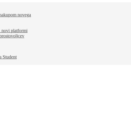
d nakupom novega
a novi platformi
 prostovoljcev
a Student