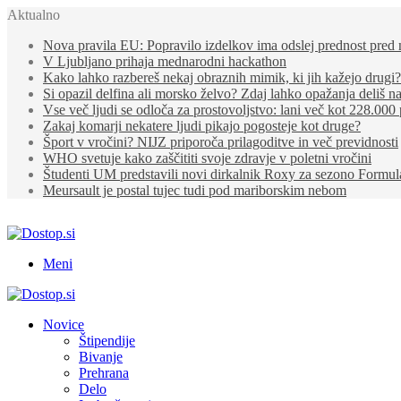
Aktualno
Nova pravila EU: Popravilo izdelkov ima odslej prednost pre
V Ljubljano prihaja mednarodni hackathon
Kako lahko razbereš nekaj obraznih mimik, ki jih kažejo drugi?
Si opazil delfina ali morsko želvo? Zdaj lahko opažanja deliš n
Vse več ljudi se odloča za prostovoljstvo: lani več kot 228.000
Zakaj komarji nekatere ljudi pikajo pogosteje kot druge?
Šport v vročini? NIJZ priporoča prilagoditve in več previdnosti
WHO svetuje kako zaščititi svoje zdravje v poletni vročini
Študenti UM predstavili novi dirkalnik Roxy za sezono Formul
Meursault je postal tujec tudi pod mariborskim nebom
Meni
Novice
Štipendije
Bivanje
Prehrana
Delo