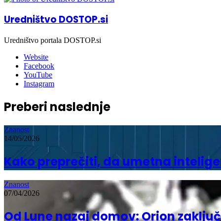
Uredništvo DOSTOP.si
Uredništvo portala DOSTOP.si
Website
Facebook
YouTube
Instagram
Preberi naslednje
Znanost
14/05/2026
Kako preprečiti, da umetna inteli
Znanost
07/04/2026
Od Lune nazaj domov: Orion zaključi