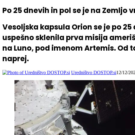
Po 25 dnevih in pol se je na Zemljo 
Vesoljska kapsula Orion se je po 25 d
uspešno sklenila prva misija ameri
na Luno, pod imenom Artemis. Od t
naprej.
Uredništvo DOSTOP.si
12/12/20