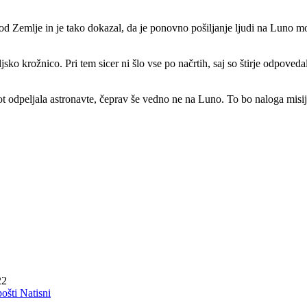
, od Zemlje in je tako dokazal, da je ponovno pošiljanje ljudi na Luno 
ko krožnico. Pri tem sicer ni šlo vse po načrtih, saj so štirje odpoveda
 pot odpeljala astronavte, čeprav še vedno ne na Luno. To bo naloga misi
22
pošti
Natisni