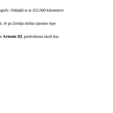
mogoče. Oddaljil se je 432.000 kilometrov
li. Je pa Zemlja dobila izjemno lepe
je
Artemis III
, predvidoma okoli leta