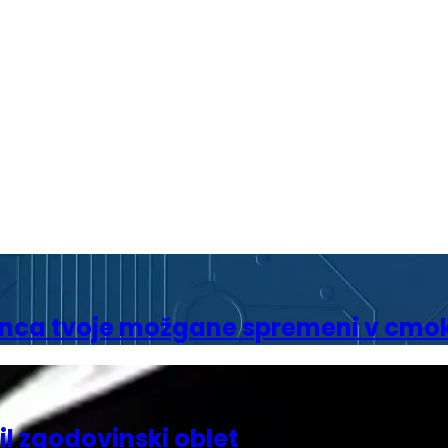
genca tvoje možgane spremeni v cmo
l zgodovinski oblet