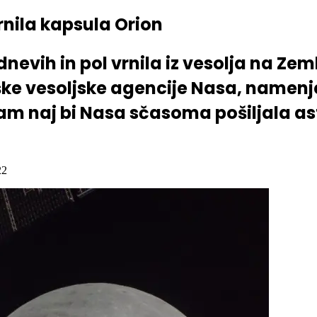
vrnila kapsula Orion
nevih in pol vrnila iz vesolja na Zeml
ške vesoljske agencije Nasa, namenj
am naj bi Nasa sčasoma pošiljala as
22