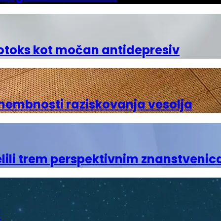
botoks kot močan antidepresiv
omembnosti raziskovanja vesolja
elili trem perspektivnim znanstveni
M