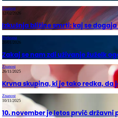
Znanost
12/02/2026
Izkušnja bližine smrti: kaj se dogaj
Prehrana
20/01/2026
Zakaj se nam zdi uživanje žuželk o
Znanost
26/11/2025
Krvna skupina, ki je tako redka, da
Znanost
10/11/2025
10. november je letos prvič državni