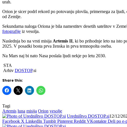
urah.
Orion je sicer podrl rekord po potovanju plovila, primernega za ljudi
od Zemlje.
Sekundarna naloga Oriona je bila namestitev desetih satelitov v Zemeljs
fotografije
iz vesolja.
Naslednja bo na vrsti misija
Artemis
II
, ki bo prihodnje leto na isto
2025. V posadki bosta prva ženska in prva temnopolta oseba.
Na Mars naj bi nato Nasa poslala ljudi nekje po letu 2030.
STA
Arhiv
DOSTOP
.si
Share this:
Tagi
Artemis
luna
misija
Orion
vesolje
Uredništvo DOSTOP.si
12/12/20
Facebook
X
LinkedIn
Tumblr
Pinterest
Reddit
VKontakte
Deli po e-