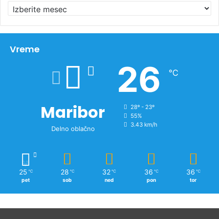
A
r
h
i
v
Vreme
n
26
o
℃
v
i
c
Maribor
28º - 23º
55%
3.43 km/h
Delno oblačno
25
28
32
36
36
℃
℃
℃
℃
℃
pet
sob
ned
pon
tor