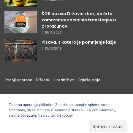
ŠOS poziva Državni zbor, da črta
zamrznitev socialnih transferjev iz
proračunov
16/11/2023
Pisava, s katero je pomnjenje lažje
15/10/2018
Pogoji uporabe
Piškotki
Uredništvo
Oglaševanje
© ŠOUM 2026, Vse pravice pridržane
Ta stran uporablja piškotke. Z nadaljno uporabo spletne strani
smatramo, da se strinjate z uporabo piškotkov. Za več informacij,
sledite povezavi:
Nastavitev piškotkov
Facebook
RSS