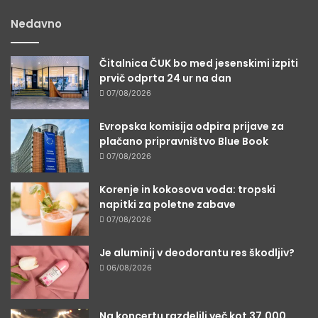
Nedavno
Čitalnica ČUK bo med jesenskimi izpiti
prvič odprta 24 ur na dan
07/08/2026
Evropska komisija odpira prijave za
plačano pripravništvo Blue Book
07/08/2026
Korenje in kokosova voda: tropski
napitki za poletne zabave
07/08/2026
Je aluminij v deodorantu res škodljiv?
06/08/2026
Na koncertu razdelili več kot 37.000