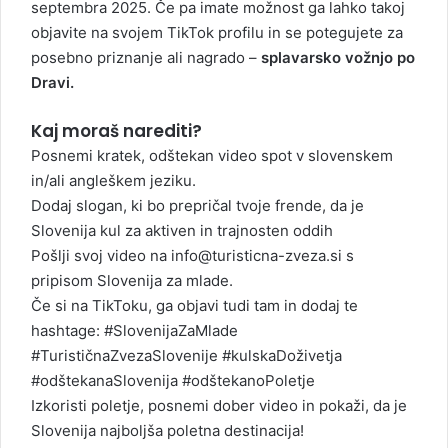
septembra 2025. Če pa imate možnost ga lahko takoj
objavite na svojem TikTok profilu in se potegujete za
posebno priznanje ali nagrado –
splavarsko vožnjo po
Dravi.
Kaj moraš narediti?
Posnemi kratek, odštekan video spot v slovenskem
in/ali angleškem jeziku.
Dodaj slogan, ki bo prepričal tvoje frende, da je
Slovenija kul za aktiven in trajnosten oddih
Pošlji svoj video na
info@turisticna-zveza.si
s
pripisom Slovenija za mlade.
Če si na TikToku, ga objavi tudi tam in dodaj te
hashtage: #SlovenijaZaMlade
#TurističnaZvezaSlovenije #kulskaDoživetja
#odštekanaSlovenija #odštekanoPoletje
Izkoristi poletje, posnemi dober video in pokaži, da je
Slovenija najboljša poletna destinacija!