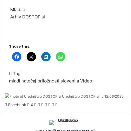
Mlad.si
Arhiv
DOSTOP
.si
Share this:
Tagi
mladi
natečaj
priložnosti
slovenija
Video
Uredništvo DOSTOP.si
12/06/2025
Facebook
X
L
T
P
R
V
D
N
i
u
i
e
K
e
a
n
m
n
d
o
l
t
k
b
t
d
n
i
i
e
l
e
i
t
p
s