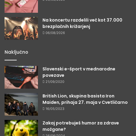
Na koncertu razdelili več kot 37.000
brezplačnih križarjenj
06/08/2026
Naključno
Slovenski e-šport v mednarodne
povezave
21/09/2020
British Lion, skupina basista Iron
Maiden, prihaja 27. maja v Cvetličarno
16/05/2023
Zakaj potrebuješ humor za zdrave
možgane?
26/06/2024