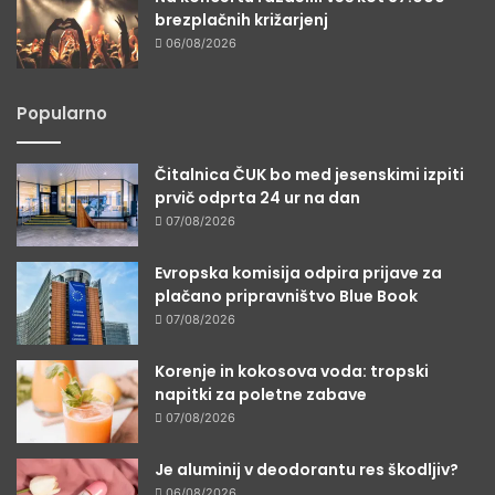
brezplačnih križarjenj
06/08/2026
Popularno
Čitalnica ČUK bo med jesenskimi izpiti
prvič odprta 24 ur na dan
07/08/2026
Evropska komisija odpira prijave za
plačano pripravništvo Blue Book
07/08/2026
Korenje in kokosova voda: tropski
napitki za poletne zabave
07/08/2026
Je aluminij v deodorantu res škodljiv?
06/08/2026