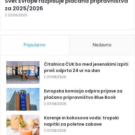
Svet Evrope razpisuje plačana pripravništva
za 2025/2026
22/05/2025
Popularno
Nedavno
Čitalnica ČUK bo med jesenskimi izpiti
prvič odprta 24 ur na dan
07/08/2026
Evropska komisija odpira prijave za
plačano pripravništvo Blue Book
07/08/2026
Korenje in kokosova voda: tropski
napitki za poletne zabave
07/08/2026