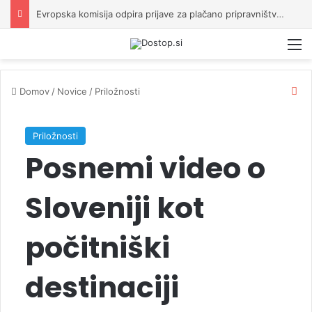
Evropska komisija odpira prijave za plačano pripravništvo Blue Book
M
C
Domov
/
Novice
/
Priložnosti
l
o
s
Priložnosti
e
Posnemi video o
Sloveniji kot
počitniški
destinaciji