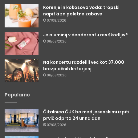
Korenje in kokosova voda: tropski
napitki za poletne zabave
07/08/2026
Je aluminij v deodorantu res škodljiv?
06/08/2026
Na koncertu razdelili več kot 37.000
brezplačnih križarjenj
06/08/2026
Popularno
Čitalnica ČUK bo med jesenskimi izpiti
prvič odprta 24 ur na dan
07/08/2026