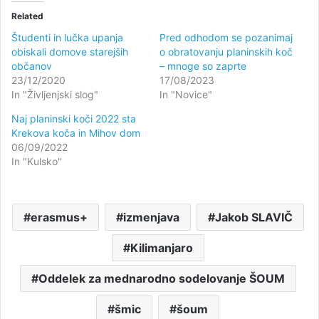
Related
Študenti in lučka upanja
Pred odhodom se pozanimaj
obiskali domove starejših
o obratovanju planinskih koč
občanov
– mnoge so zaprte
23/12/2020
17/08/2023
In "Življenjski slog"
In "Novice"
Naj planinski koči 2022 sta
Krekova koča in Mihov dom
06/09/2022
In "Kulsko"
erasmus+
izmenjava
Jakob SLAVIČ
Kilimanjaro
Oddelek za mednarodno sodelovanje ŠOUM
šmic
šoum