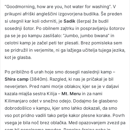
“Goodmorning, how are you, hot water for washing”. V
prikupni afriški angleščini izgovorjena budilka. Še preden
si utegnil kar koli odvrniti, je
Sadik
(šerpa) že budil
sosednji šotor. Po obilnem zajtrku in pospravljanju šotorov
pa se je po kampu zaslišalo: “Jumbo, jumbo bwana” in
celotni kamp je začel peti ter plesati. Brez pomisleka sem
se pridružil in verjemite, ni ga lažjega učitelja tujega jezika,
kot je glasba.
Po približno 6 urah hoje smo dosegli naslednji kamp –
Shira camp
(3840m). Razgled, ki nas je pričakal je bil
neverjeten. Pred nami morje oblakov, kjer se je v daljavi
kazala mlajša sestra Kilija –
Mt. Meru
in za nami
Kilimanjaro odet v snežno odejo. Dodajmo še glasbeno
dobrodošlico v kampu, kjer smo lahko dokazali, da smo
vso pot pridno vadili tako petje kakor plesne korake. Povrh
vsega je bila noč brez oblačka. Med opazovanjem zvezd pa
sem bil popolnoma zmeden. Popolna črnina neba in