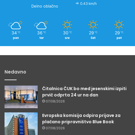
0.43 km/h
Delno oblačno
34
36
30
29
29
℃
℃
℃
℃
℃
pon
tor
sre
čet
pet
Nedavno
Čitalnica ČUK bo med jesenskimi izpiti
prvič odprta 24 ur na dan
07/08/2026
Evropska komisija odpira prijave za
plačano pripravništvo Blue Book
07/08/2026