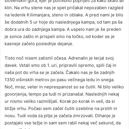
slovenskih gora, kjer je potrebno poprijeti za kako skalo ali
klin. Na vrhu stene nas je spet pričakal nepozaben razgled
na ledenik Kilimanjara, steno in oblake. A pred nami je bilo
še dodatnih 5 ur hoje do naslednjega kampa, od tam pa še
dobra ura do zadnjega kampa. A uspelo nam je še preden
je sonce zašlo in prispeli smo na točko, od koder se je
kasneje začelo poslednje dejanje.
Tisto noč nisem zatisnil očesa. Adrenalin je terjal svoj
davek. Vstali smo ob 1. uri, pripravili opremo, spili čaj in
naša pot do vrha se je začela. Čakalo nas je še zadnjih
1350 višinskih metrov po pasu večnega ledu in snega.
Noč, mraz, veter in neprespanost so se čutili. Ni bilo veliko
govorjenja, tempo pa tudi ni prizanašal. Naslednjih nekaj
ur nismo veliko razmišljali. Korak po korak in veš, da si
bližje vrhu. Počasi sem začel čutiti ozebline na prstih in
nosu. Tudi voda za pitje je začela zmrzovati. Dihanje je
postajalo vse težje in sam sem rabil nekaj več sekund, da