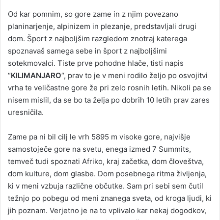
Od kar pomnim, so gore zame in z njim povezano
planinarjenje, alpinizem in plezanje, predstavljali drugi
dom. Šport z najboljšim razgledom znotraj katerega
spoznavaš samega sebe in šport z najboljšimi
sotekmovalci. Tiste prve pohodne hlače, tisti napis
“
KILIMANJARO
“, prav to je v meni rodilo željo po osvojitvi
vrha te veličastne gore že pri zelo rosnih letih. Nikoli pa se
nisem mislil, da se bo ta želja po dobrih 10 letih prav zares
uresničila.
Zame pa ni bil cilj le vrh 5895 m visoke gore, najvišje
samostoječe gore na svetu, enega izmed 7 Summits,
temveč tudi spoznati Afriko, kraj začetka, dom človeštva,
dom kulture, dom glasbe. Dom posebnega ritma življenja,
ki v meni vzbuja različne občutke. Sam pri sebi sem čutil
težnjo po pobegu od meni znanega sveta, od kroga ljudi, ki
jih poznam. Verjetno je na to vplivalo kar nekaj dogodkov,