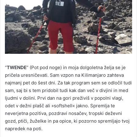
“
TWENDE
” (Pot pod noge) in moja dolgoletna želja se je
pričela uresničevati. Sam vzpon na Kilimanjaro zahteva
najmanj pet do šest dni. Za tak program sem se odločil tudi
sam, saj bi s tem pridobil tudi kak dan več v divjini in med
ljudmi v dolini. Prvi dan na gori preživiš v popolni vlagi,
odet v dežni plašč ali »softshell« jakno. Spremlja te
neverjetna pozitiva, pozdravi nosačev, tropski deževni
gozd, ptiči, žuželke in pa opice, ki pozorno spremljajo tvoj
napredek na poti.