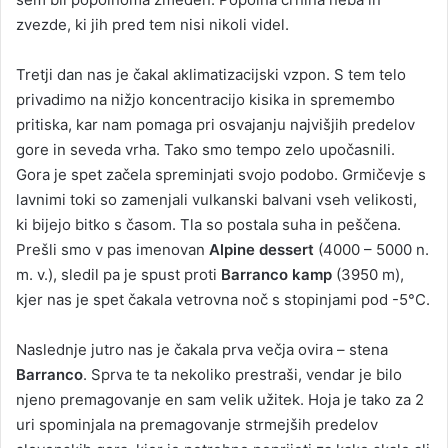
zvezde, ki jih pred tem nisi nikoli videl.
Tretji dan nas je čakal aklimatizacijski vzpon. S tem telo
privadimo na nižjo koncentracijo kisika in spremembo
pritiska, kar nam pomaga pri osvajanju najvišjih predelov
gore in seveda vrha. Tako smo tempo zelo upočasnili.
Gora je spet začela spreminjati svojo podobo. Grmičevje s
lavnimi toki so zamenjali vulkanski balvani vseh velikosti,
ki bijejo bitko s časom. Tla so postala suha in peščena.
Prešli smo v pas imenovan
Alpine dessert
(4000 – 5000 n.
m. v.), sledil pa je spust proti
Barranco kamp
(3950 m),
kjer nas je spet čakala vetrovna noč s stopinjami pod -5°C.
Naslednje jutro nas je čakala prva večja ovira – stena
Barranco
. Sprva te ta nekoliko prestraši, vendar je bilo
njeno premagovanje en sam velik užitek. Hoja je tako za 2
uri spominjala na premagovanje strmejših predelov