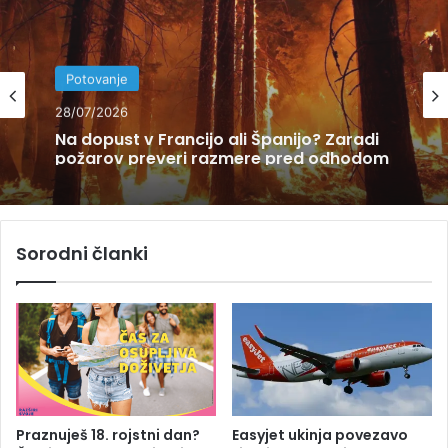
ok
e
m
Potovanje
28/07/2026
Katedrala, koncerti, Unescova dediščina
… Šibenik ima vse!
Sorodni članki
Praznuješ 18. rojstni dan?
Easyjet ukinja povezavo