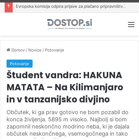
Evropska komisija odpira prijave za plačano pripravništvo Blue Book
M
Domov
/
Novice
/
Potovanje
Potovanje
Študent vandra: HAKUNA
MATATA – Na Kilimanjaro
in v tanzanijsko divjino
Občutek, ki ga prav gotovo ne bom pozabil do
konca življenja. 5895 m visoko. Najbolj si bom
zapomnil neskončno modrino neba, ki je dajala
občutek neskončnega, vsemogočnega in tako