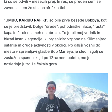
ki so se odvili v mesecih prej. In res, še preden sem se
zavedal, sem že stal na afriških tleh.
“
UMBO, KARIBU RAFIKI
“, so bile prve besede
Bobbya
, kot
se je predstavil. Dolge “drede”, pohodniške hlače, “rasta”
kapa in širok nasmeh na obrazu. To je bil moj vodnik in
hkrati lastnik agencije, ki organizira vzpone na Kilimanjaro,
safarije in druge aktivnosti v okolici. Po daljši vožnji do
mesta v spremljavi glasbe Bob Marleya, je sledil zgolj še
zaslužen spanec, kajti po 12-urnem poletu, me je
naslednje jutro že čakala gora.