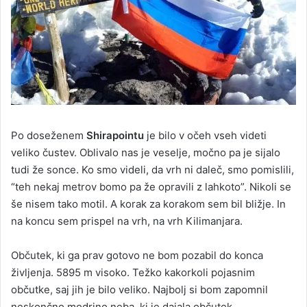
Po doseženem
Shirapointu
je bilo v očeh vseh videti
veliko čustev. Oblivalo nas je veselje, močno pa je sijalo
tudi že sonce. Ko smo videli, da vrh ni daleč, smo pomislili,
“teh nekaj metrov bomo pa že opravili z lahkoto”. Nikoli se
še nisem tako motil. A korak za korakom sem bil bližje. In
na koncu sem prispel na vrh, na vrh Kilimanjara.
Občutek, ki ga prav gotovo ne bom pozabil do konca
življenja. 5895 m visoko. Težko kakorkoli pojasnim
občutke, saj jih je bilo veliko. Najbolj si bom zapomnil
neskončno modrino neba, ki je dajala občutek