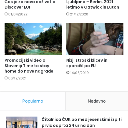
Čas je za nova doživetja:
Ljubljana – Berlin, 2021
Discover EU!
letimo v Gatwick in Luton
01/04/2022
21/12/2020
Promocijski video o
Nižji stroški klicev in
Sloveniji Time to stay
sporočil po EU
home do nove nagrade
14/05/2019
06/12/2021
Popularno
Nedavno
Čitalnica ČUK bo med jesenskimi izpiti
prvič odprta 24 ur na dan