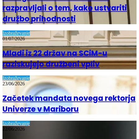
razpravljali o tem, kako ustvariti
družbo prihodnosti
Izobraževanje
01/07/2026
Mladi iz 22 držav na SCiM-u
raziskujejo družbeni vpliv
Izobraževanje
23/06/2026
Začetek mandata novega rektorja
Univerze v Mariboru
Izobraževanje
22/06/2026