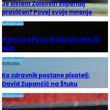
Je sistem Zoisovih štipendij
pravičen? Povej svoje mnenje
Izobraževanje
12/05/2026
Pub kviz KPŠ na Štuku privabil 20
ekip
Izobraževanje
05/05/2026
Ko zdravnik postane pisatelj:
David Zupančič na Štuku
Izobraževanje
23/04/2026