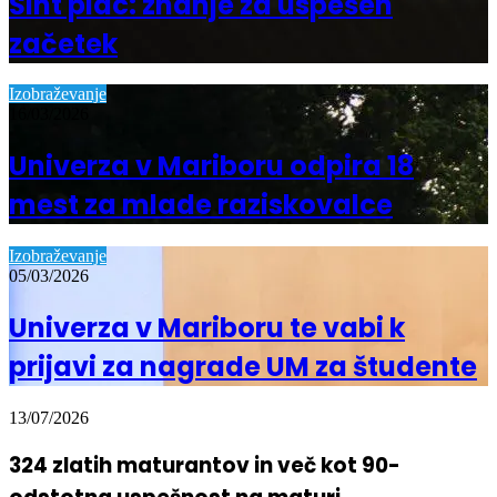
Šiht plac: znanje za uspešen
začetek
Izobraževanje
16/03/2026
Univerza v Mariboru odpira 18
mest za mlade raziskovalce
Izobraževanje
05/03/2026
Univerza v Mariboru te vabi k
prijavi za nagrade UM za študente
13/07/2026
324 zlatih maturantov in več kot 90-