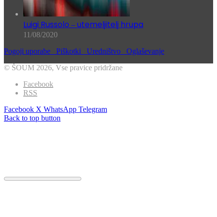
Luigi Russolo ‒ utemeljitelj hrupa
11/08/2020
Pogoji uporabe
Piškotki
Uredništvo
Oglaševanje
© ŠOUM 2026, Vse pravice pridržane
Facebook
RSS
Facebook
X
WhatsApp
Telegram
Back to top button