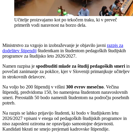
Učitelje proizvajamo kot po tekočem traku, ki v preveč
primerih vodi naravnost na borzo dela.
Ministrstvo za vzgojo in izobraževanje
je objavilo javni
razpis za
dodelitev štipendij
študentkam in študentom pedagoških študijskih
programov za študijsko leto 2026/2027.
Namen razpisa je
spodbuditi mlade za študij pedagoških smeri
in
povečati zanimanje za poklice, kjer v Sloveniji primanjkuje učiteljev
in strokovnih delavcev.
Na voljo bo 200 štipendij v višini
300 evrov mesečno
. Večina
štipendij, predvidoma 150, bo namenjena študentom naravoslovnih
smeri. Preostalih 50 bodo namenili študentom na področju posebnih
potreb.
Na razpis se lahko prijavijo študenti, ki bodo v študijskem letu
2026/2027 vpisani v enega od pedagoških študijskih programov in
niso zaposleni oziroma ne opravljajo samostojne dejavnosti.
Kandidati hkrati ne smejo prejemati kadrovske štipendije.