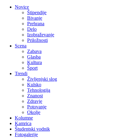
Novice
Štipendije
Bivanje
Prehrana
Delo
Izobraževanje
Priložnosti
Scena
Zabava
Glasba
Kultura
Šport
Trendi
Življenjski slog
Kulsko
Tehnologija
Znanost
Zdravje
Potovanje
Okolje
Kolumne
Kamrica
Študentski vodnik
Fotogalerije