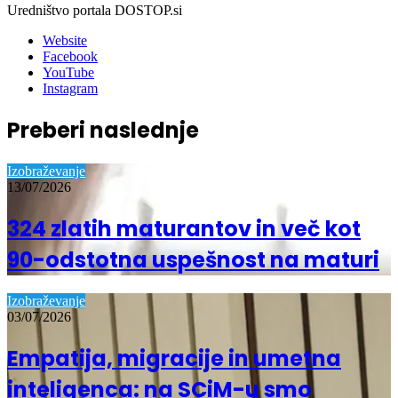
Uredništvo portala DOSTOP.si
Website
Facebook
YouTube
Instagram
Preberi naslednje
Izobraževanje
13/07/2026
324 zlatih maturantov in več kot
90-odstotna uspešnost na maturi
Izobraževanje
03/07/2026
Empatija, migracije in umetna
inteligenca: na SCiM-u smo