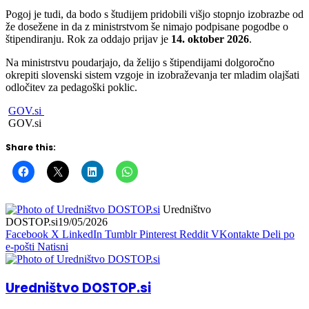
Pogoj je tudi, da bodo s študijem pridobili višjo stopnjo izobrazbe od
že dosežene in da z ministrstvom še nimajo podpisane pogodbe o
štipendiranju. Rok za oddajo prijav je
14. oktober 2026
.
Na ministrstvu poudarjajo, da želijo s štipendijami dolgoročno
okrepiti slovenski sistem vzgoje in izobraževanja ter mladim olajšati
odločitev za pedagoški poklic.
GOV.si
GOV.si
Share this:
Uredništvo
DOSTOP.si
19/05/2026
Facebook
X
LinkedIn
Tumblr
Pinterest
Reddit
VKontakte
Deli po
e-pošti
Natisni
Uredništvo DOSTOP.si