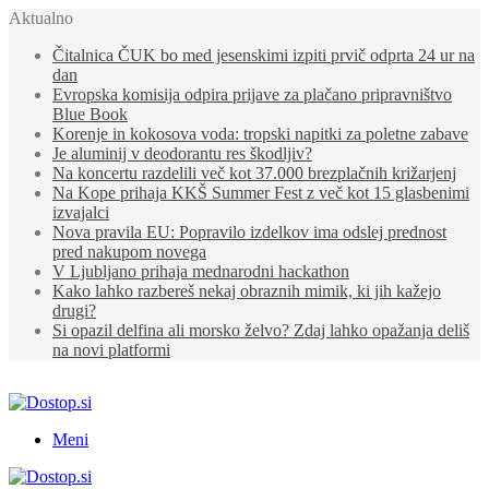
Aktualno
Čitalnica ČUK bo med jesenskimi izpiti prvič odprta 24 ur na
dan
Evropska komisija odpira prijave za plačano pripravništvo
Blue Book
Korenje in kokosova voda: tropski napitki za poletne zabave
Je aluminij v deodorantu res škodljiv?
Na koncertu razdelili več kot 37.000 brezplačnih križarjenj
Na Kope prihaja KKŠ Summer Fest z več kot 15 glasbenimi
izvajalci
Nova pravila EU: Popravilo izdelkov ima odslej prednost
pred nakupom novega
V Ljubljano prihaja mednarodni hackathon
Kako lahko razbereš nekaj obraznih mimik, ki jih kažejo
drugi?
Si opazil delfina ali morsko želvo? Zdaj lahko opažanja deliš
na novi platformi
Meni