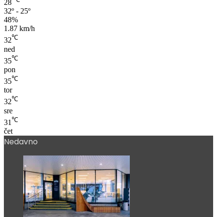
28
32º - 25º
48%
1.87 km/h
℃
32
ned
℃
35
pon
℃
35
tor
℃
32
sre
℃
31
čet
Nedavno