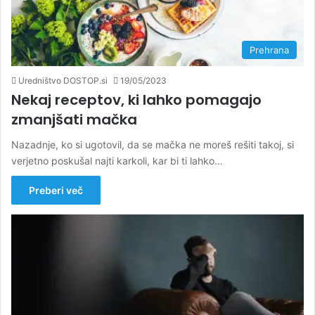
Prehrana
Uredništvo DOSTOP.si
19/05/2023
Nekaj receptov, ki lahko pomagajo
zmanjšati mačka
Nazadnje, ko si ugotovil, da se mačka ne moreš rešiti takoj, si
verjetno poskušal najti karkoli, kar bi ti lahko…
Preberi več