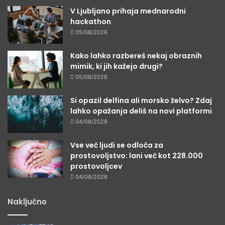
V Ljubljano prihaja mednarodni
hackathon
05/08/2026
Kako lahko razbereš nekaj obraznih
mimik, ki jih kažejo drugi?
05/08/2026
Si opazil delfina ali morsko želvo? Zdaj
lahko opažanja deliš na novi platformi
04/08/2026
Vse več ljudi se odloča za
prostovoljstvo: lani več kot 228.000
prostovoljcev
04/08/2026
Naključno