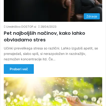
Zdravje
Uredništvo DOSTOP.si
28/04/2023
Pet najboljših načinov, kako lahko
obvladamo stres
Učinki prevelikega stresa so različni. Lahko izgubiš apetit, se
prenajedaš, slabo spiš, si nerazpoložen in razdražljiv,
nezmožen koncentracije itd. Če…
Preberi več