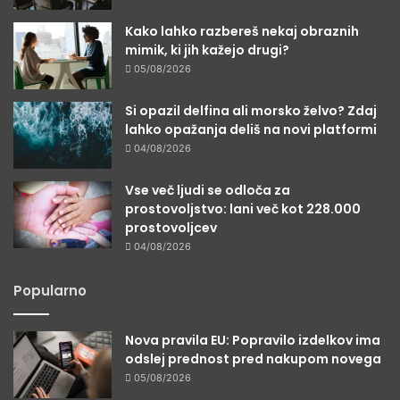
Kako lahko razbereš nekaj obraznih
mimik, ki jih kažejo drugi?
05/08/2026
Si opazil delfina ali morsko želvo? Zdaj
lahko opažanja deliš na novi platformi
04/08/2026
Vse več ljudi se odloča za
prostovoljstvo: lani več kot 228.000
prostovoljcev
04/08/2026
Popularno
Nova pravila EU: Popravilo izdelkov ima
odslej prednost pred nakupom novega
05/08/2026