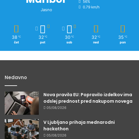
56%
0.79 km/h
Jasno
38
32
30
32
35
℃
℃
℃
℃
℃
čet
pet
sob
ned
pon
Nedavno
Nova pravila EU: Popravilo izdelkov ima
odslej prednost pred nakupom novega
05/08/2026
V Ljubljano prihaja mednarodni
hackathon
05/08/2026