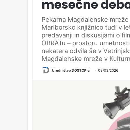
mesečne debat
Pekarna Magdalenske mreže i
Mariborsko knjižnico tudi v l
predavanji in diskusijami o f
OBRATu – prostoru umetnosti i
nekatera odvila še v Vetrinjs
Magdalenske mreže v Kulturn
Uredništvo DOSTOP.si
03/03/2026