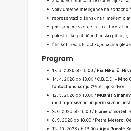
znanstvenofantastične televizijske ser
vpliv umetne inteligence na sodobno f
reprezentacijo žensk na filmskem plat
patriarhalne vzorce in strukture v film
palestinsko politično filmsko gibanje,
film kot medij, ki oblikuje načine gled
Program
17. 3. 2026 ob 18.00 /
Pia Nikolič: Ni v
14. 4. 2026 ob 18.00 / O.B.O.D. –
Mito 
fantastične serije
@Vetrinjski dvor
12. 5. 2026 ob 18.00 /
Muanis Sinanović
med represivnimi in permisivnimi inst
9. 6. 2026 ob 18.00 /
Fiume o’morte! r
8. 9. 2026 ob 18.00 /
Petra Meterc: Če
13. 10. 2026 ob 18.00 /
Ajda Rudolf: K