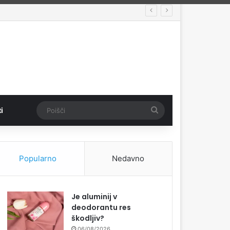
Poišči
i
Popularno
Nedavno
Je aluminij v
deodorantu res
škodljiv?
06/08/2026