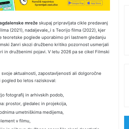
agdalenske mreže
skupaj pripravljata cikle predavanj
ma (2021), nadaljevale_i s Teorijo filma (2022), kjer
zne teoretske poglede uporabimo pri lastnem gledanju
lmski žanri skozi družbeno kritiko pozornost usmerjali
 in družbenimi pojavi. V letu 2026 pa se cikel Filmski
i svoje aktualnosti, zapostavljenosti ali dolgoročne
i pogled bo letos raziskoval:
o fotografij in arhivskih podob,
: prostor, gledalec in projekcija,
rodnima umetniškima medijema,
element v filmu,