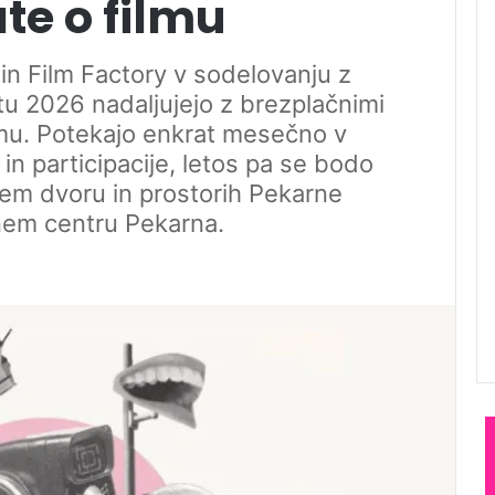
e o filmu
n Film Factory v sodelovanju z
etu 2026 nadaljujejo z brezplačnimi
ilmu. Potekajo enkrat mesečno v
n participacije, letos pa se bodo
kem dvoru in prostorih Pekarne
em centru Pekarna.