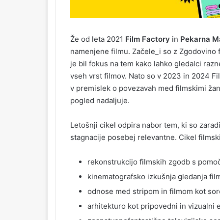
Že od leta 2021
Film Factory
in
Pekarna M
namenjene filmu. Začele_i so z Zgodovino fil
je bil fokus na tem kako lahko gledalci ra
vseh vrst filmov. Nato so v 2023 in 2024 Fi
v premislek o povezavah med filmskimi žanri
pogled nadaljuje.
Letošnji cikel odpira nabor tem, ki so zarad
stagnacije posebej relevantne. Cikel filmsk
rekonstrukcijo filmskih zgodb s pomočj
kinematografsko izkušnja gledanja filma
odnose med stripom in filmom kot so
arhitekturo kot pripovedni in vizualni 