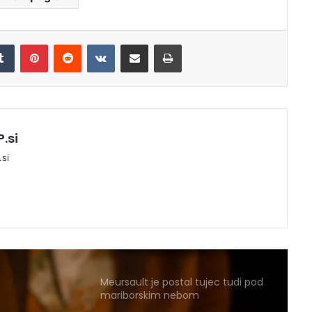
[FOTOGALERIJA] Lent je tudi v
Tumblr
Pinterest
Reddit
VKontakte
Deli po e-pošti
Natisni
nedeljo utripal v ritmu glasbe,
filma in uličnega gledališča
Drugi dan Lenta: od balkanske
komedije do nepozabnih
koncertov
.si
si
Kdor čaka, dočaka: po Dubiozi se
Lent pozna!
Meursault je postal tujec tudi pod
mariborskim nebom
Mariborski Ostržek odhaja na
Japonsko