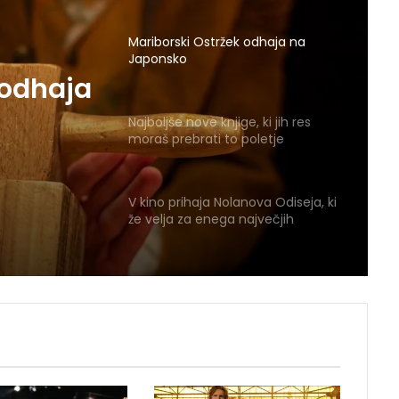
Najboljše nove knjige, ki jih res
moraš prebrati to poletje
 odhaja
V kino prihaja Nolanova Odiseja, ki
e, ki
že velja za enega največjih
filmskih spektaklov leta
ti to
Poletni kino je nazaj! V Minoritih te
čaka 11 filmskih večerov
Kreslin, Predin in Lovšin o tem,
kako je tudi Lent večno mlad
[FOTOGALERIJA] Pridi nocoj … na