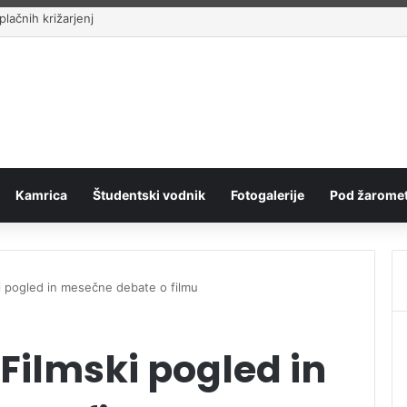
lačnih križarjenj
Kamrica
Študentski vodnik
Fotogalerije
Pod žaromet
ki pogled in mesečne debate o filmu
 Filmski pogled in