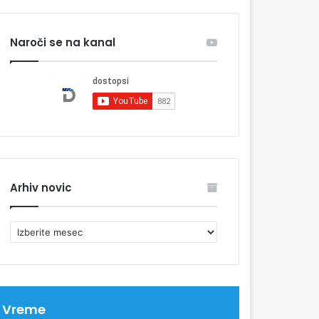
Naroči se na kanal
Arhiv novic
A
r
h
i
v
n
Vreme
o