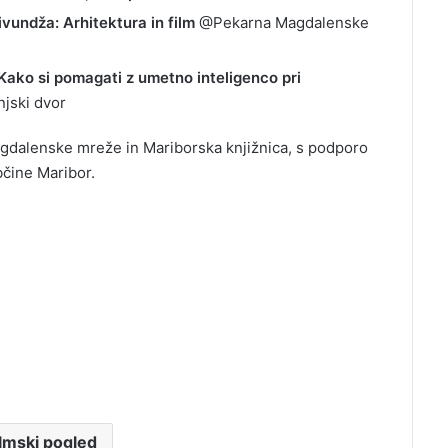
ivundža: Arhitektura in film
@Pekarna Magdalenske
Kako si pomagati z umetno inteligenco pri
jski dvor
agdalenske mreže in Mariborska knjižnica, s podporo
čine Maribor.
Kreslin, Predin in Lovšin o tem,
kako je tudi Lent večno mlad
[FOTOGALERIJA] Pridi nocoj … na
četrti dan Festivala Lent!
ilmski pogled