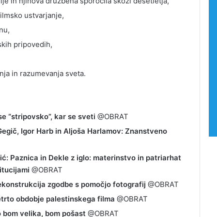
ije in njihova družbena sporočila skozi desetletja,
ilmsko ustvarjanje,
nu,
skih pripovedih,
anja in razumevanja sveta.
se “stripovsko”, kar se sveti
@OBRAT
Gegič, Igor Harb in Aljoša Harlamov: Znanstveno
: Paznica in Dekle z iglo: materinstvo in patriarhat
itucijami
@OBRAT
ekonstrukcija zgodbe s pomočjo fotografij
@OBRAT
trto obdobje palestinskega filma
@OBRAT
o bom velika, bom pošast
@OBRAT