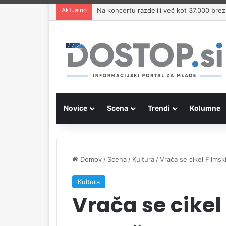
Aktualno
Na koncertu razdelili več kot 37.000 brezp
Novice
Scena
Trendi
Kolumne
Domov
/
Scena
/
Kultura
/
Vrača se cikel Films
Kultura
Vrača se cikel