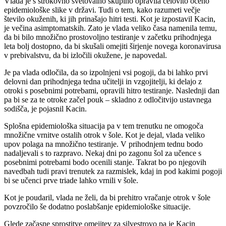
Vlada je s strokovno svetovalno skupino opravila celovito oceno
epidemiološke slike v državi. Tudi o tem, kako razumeti večje
število okuženih, ki jih prinašajo hitri testi. Kot je izpostavil Kacin,
je večina asimptomatskih. Zato je vlada veliko časa namenila temu,
da bi bilo množično prostovoljno testiranje v začetku prihodnjega
leta bolj dostopno, da bi skušali omejiti širjenje novega koronavirusa
v prebivalstvu, da bi izločili okužene, je napovedal.
Je pa vlada odločila, da so izpolnjeni vsi pogoji, da bi lahko prvi
delovni dan prihodnjega tedna učitelji in vzgojitelji, ki delajo z
otroki s posebnimi potrebami, opravili hitro testiranje. Naslednji dan
pa bi se za te otroke začel pouk – skladno z odločitvijo ustavnega
sodišča, je pojasnil Kacin.
Splošna epidemiološka situacija pa v tem trenutku ne omogoča
množične vrnitve ostalih otrok v šole. Kot je dejal, vlada veliko
upov polaga na množično testiranje. V prihodnjem tednu bodo
nadaljevali s to razpravo. Nekaj dni po zagonu šol za učence s
posebnimi potrebami bodo ocenili stanje. Takrat bo po njegovih
navedbah tudi pravi trenutek za razmislek, kdaj in pod kakimi pogoji
bi se učenci prve triade lahko vrnili v šole.
Kot je poudaril, vlada ne želi, da bi prehitro vračanje otrok v šole
povzročilo še dodatno poslabšanje epidemiološke situacije.
Glede začasne sprostitve omejitev za silvestrovo pa je Kacin