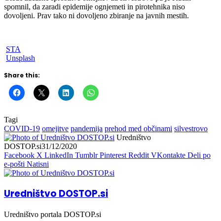
spomnil, da zaradi epidemije ognjemeti in pirotehnika niso
dovoljeni. Prav tako ni dovoljeno zbiranje na javnih mestih.
STA
Unsplash
Share this:
Tagi
COVID-19
omejitve
pandemija
prehod med občinami
silvestrovo
Uredništvo
DOSTOP.si
31/12/2020
Facebook
X
LinkedIn
Tumblr
Pinterest
Reddit
VKontakte
Deli po
e-pošti
Natisni
Uredništvo DOSTOP.si
Uredništvo portala DOSTOP.si