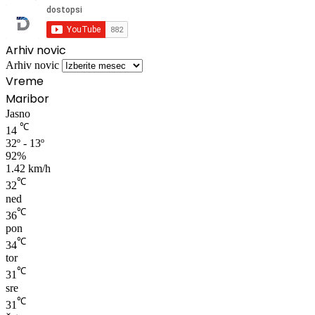
Arhiv novic
Arhiv novic
Vreme
Maribor
Jasno
℃
14
32º - 13º
92%
1.42 km/h
℃
32
ned
℃
36
pon
℃
34
tor
℃
31
sre
℃
31