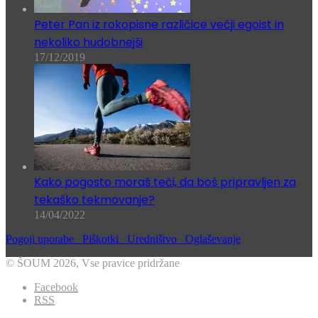
Peter Pan iz rokopisne različice večji egoist in
nekoliko hudobnejši
17/12/2019
Kako pogosto moraš teči, da boš pripravljen za
tekaško tekmovanje?
14/04/2022
Pogoji uporabe
Piškotki
Uredništvo
Oglaševanje
© ŠOUM 2026, Vse pravice pridržane
Facebook
RSS