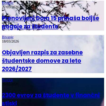
Bivanje
27/03/2026
Prenovljeni Dom 15 prinaša boljše
pogoje za študente
Bivanje
18/03/2026
Objavljen razpis za zasebne
študentske domove za leto
2026/2027
Novice
26/02/2026
2300 evrov za študente v finančni
stiski