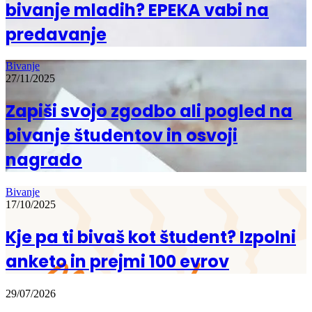
bivanje mladih? EPEKA vabi na
predavanje
Bivanje
27/11/2025
Zapiši svojo zgodbo ali pogled na
bivanje študentov in osvoji
nagrado
Bivanje
17/10/2025
Kje pa ti bivaš kot študent? Izpolni
anketo in prejmi 100 evrov
29/07/2026