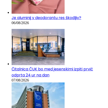
Je aluminij v deodorantu res škodljiv?
06/08/2026
Čitalnica ČUK bo med jesenskimi izpiti prvič
odprta 24 ur na dan
07/08/2026