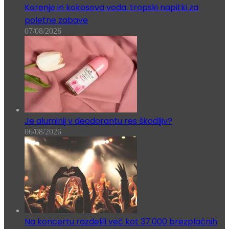
Korenje in kokosova voda: tropski napitki za
poletne zabave
07/08/2026
Je aluminij v deodorantu res škodljiv?
06/08/2026
Na koncertu razdelili več kot 37.000 brezplačnih