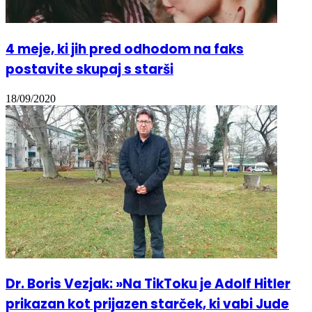
4 meje, ki jih pred odhodom na faks
postavite skupaj s starši
18/09/2020
Dr. Boris Vezjak: »Na TikToku je Adolf Hitler
prikazan kot prijazen starček, ki vabi Jude