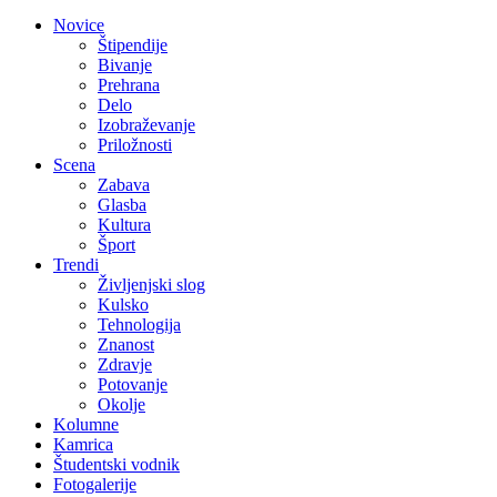
Novice
Štipendije
Bivanje
Prehrana
Delo
Izobraževanje
Priložnosti
Scena
Zabava
Glasba
Kultura
Šport
Trendi
Življenjski slog
Kulsko
Tehnologija
Znanost
Zdravje
Potovanje
Okolje
Kolumne
Kamrica
Študentski vodnik
Fotogalerije