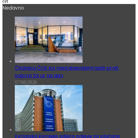
čet
Nedavno
Čitalnica ČUK bo med jesenskimi izpiti prvič
odprta 24 ur na dan
07/08/2026
Evropska komisija odpira prijave za plačano