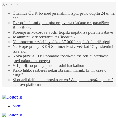
Aktualno
Čitalnica ČUK bo med jesenskimi izpiti prvič odprta 24 ur na
dan
Evropska komisija odpira prijave za plačano pripravništvo
Blue Book
Korenje in kokosova voda: tropski napitki za poletne zabave
Je aluminij v deodorantu res škodljiv?
Na koncertu razdelili več kot 37.000 brezplačnih križarjenj
Na Kope prihaja KKŠ Summer Fest z več kot 15 glasbenimi
izvajalci
Nova pravila EU: Popravilo izdelkov ima odslej prednost
pred nakupom novega
V Ljubljano prihaja mednarodni hackathon
Kako lahko razbereš nekaj obraznih mimik, ki jih kažejo
drugi?
Si opazil delfina ali morsko želvo? Zdaj lahko opažanja deliš
na novi platformi
Meni