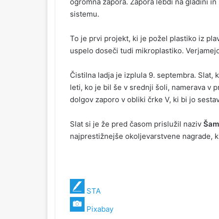
ogromna zapora. Zapora lebdi na gladini in 
sistemu.
To je prvi projekt, ki je požel plastiko iz 
uspelo doseči tudi mikroplastiko. Verjamej
Čistilna ladja je izplula 9. septembra. Slat,
leti, ko je bil še v srednji šoli, namerava v 
dolgov zaporo v obliki črke V, ki bi jo sestav
Slat si je že pred časom prislužil naziv
Šam
najprestižnejše okoljevarstvene nagrade, ki
STA
Pixabay