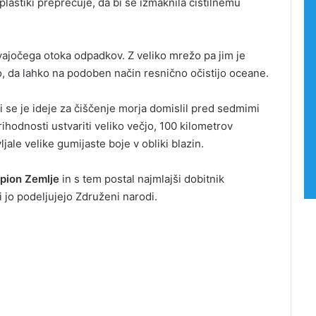
plastiki preprečuje, da bi se izmaknila čistilnemu
plavajočega otoka odpadkov. Z veliko mrežo pa jim je
o, da lahko na podoben način resnično očistijo oceane.
 ki se je ideje za čiščenje morja domislil pred sedmimi
prihodnosti ustvariti veliko večjo, 100 kilometrov
ljale velike gumijaste boje v obliki blazin.
pion Zemlje
in s tem postal najmlajši dobitnik
 jo podeljujejo Združeni narodi.