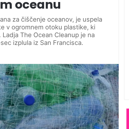
hem oceanu
vana za čiščenje oceanov, je uspela
ke v ogromnem otoku plastike, ki
ji. Ladja The Ocean Cleanup je na
esec izplula iz San Francisca.