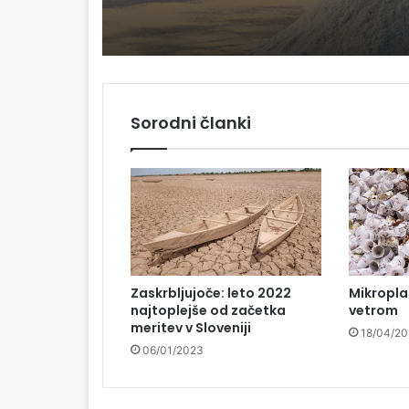
najbolj prepoznavn
površjem
slovenskih dobrot?
Sorodni članki
Zaskrbljujoče: leto 2022
Mikroplas
najtoplejše od začetka
vetrom
meritev v Sloveniji
18/04/20
06/01/2023