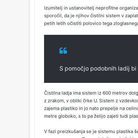
Izumitelj in ustanovitelj neprofitne organiz
sporočil, da je njihov čistilni sistem v zapla
petih letih očistiti polovico tega zloglasnega
S pomočjo podobnih ladij bi 
Čistilna ladja ima sistem iz 600 metrov dolg
z zrakom, v obliki črke U. Sistem z vzdev
zajema plastiko in jo nato prepelje na celino
metre globoko, s to pa želijo zajeti tudi pla
V fazi preizkušanja se je sistemu plastika š