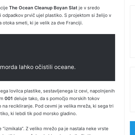
acije
The Ocean Cleanup Boyan Slat
je v sredo
ti odpadkov prvič ujel plastiko. S projektom si želijo v
 otoka smeti, ki je velik za dve Franciji.
morda lahko očistili oceane.
ega lovilca plastike, sestavljenega iz cevi, napolnjenih
kom
001
deluje tako, da s pomočjo morskih tokov
 na recikliranje. Pod cevmi je velika mreža, ki sega tri
stiko, ki lebdi tik pod morsko gladino.
e “izmikala”. Z veliko mrežo pa je nastala neke vrste