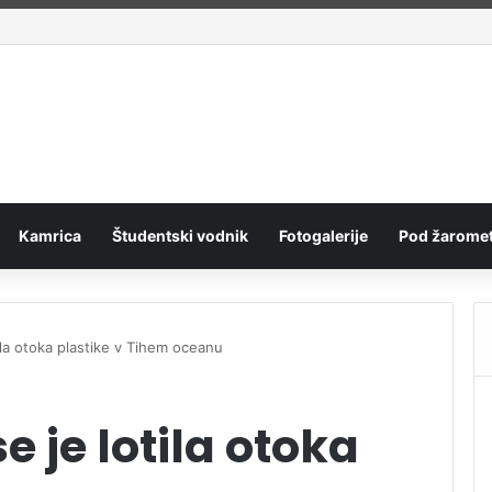
ano pripravništvo Blue Book
Kamrica
Študentski vodnik
Fotogalerije
Pod žaromet
otila otoka plastike v Tihem oceanu
se je lotila otoka