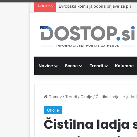
Aktualno
Evropska komisija odpira prijave za plač
Novice
Scena
Trendi
Kolumne
Domov
/
Trendi
/
Okolje
/
Čistilna ladja se je l
Okolje
Čistilna ladja 