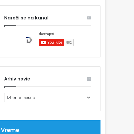
Naroči se na kanal
Arhiv novic
A
r
h
i
v
n
Vreme
o