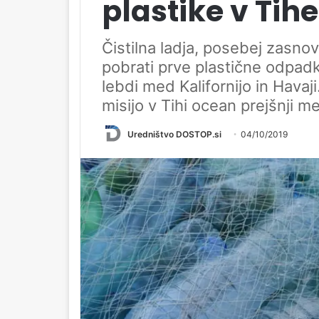
plastike v Ti
Čistilna ladja, posebej zasno
pobrati prve plastične odpad
lebdi med Kalifornijo in Hava
misijo v Tihi ocean prejšnji m
Uredništvo DOSTOP.si
04/10/2019