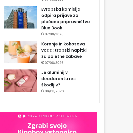
Evropska komisija
odpira prijave za
plačano pripravništvo
Blue Book
07/08/2026
Korenje in kokosova
voda: tropski napitki
za poletne zabave
07/08/2026
Je aluminij v
deodorantu res
škodljiv?
06/08/2026