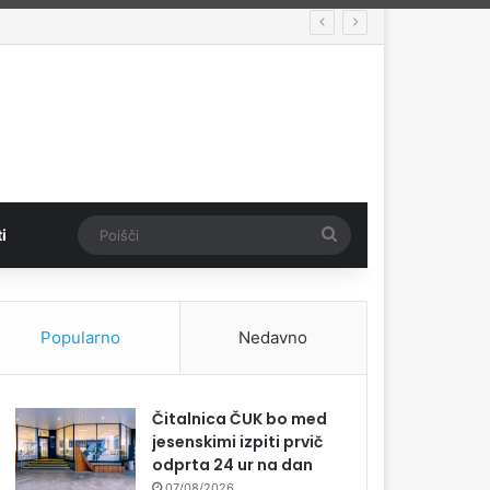
Poišči
i
Popularno
Nedavno
Čitalnica ČUK bo med
jesenskimi izpiti prvič
odprta 24 ur na dan
07/08/2026