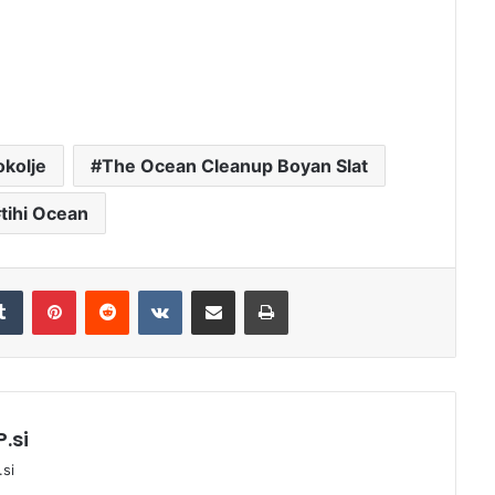
Saharski pesek vse pogosteje
onesnažuje zrak v Evropi
V gore po spomine, ne po šopke
okolje
The Ocean Cleanup Boyan Slat
tihi Ocean
Rekordne temperature niso
naključje, opozarjajo znanstveniki
Tumblr
Pinterest
Reddit
VKontakte
Deli po e-pošti
Natisni
Z dna slovenskega morja
odstranili 250 kilogramov
odpadkov
.si
Svetovni dan oceanov:
prihodnost morij je v naših rokah
si