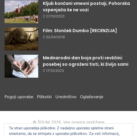
Kljub končani vmesni postaji, Pohorska
vzpenjača še ne vozi
27/10/2023
Film: Slonček Dumbo [RECENZIJA]
02/04/2019
Mednarodni dan boja proti revščini:
posebej so ogroženi tisti, ki živijo sami
17/10/2023
Pogoji uporabe
Piškotki
Uredništvo
Oglaševanje
© ŠOUM 2026, Vse pravice pridržane
Ta stran uporablja piškotke. Z nadaljno uporabo spletne strani
smatramo, da se strinjate z uporabo piškotkov. Za več informacij,