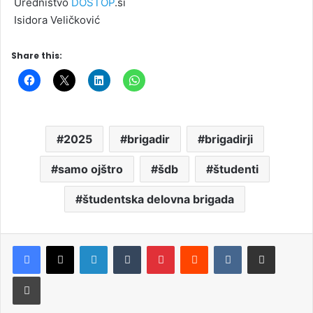
Uredništvo
DOSTOP
.si
Isidora Veličković
Share this:
2025
brigadir
brigadirji
samo ojštro
šdb
študenti
študentska delovna brigada
LinkedIn
Tumblr
Pinterest
Reddit
VKontakte
Deli po e-pošti
Natisni