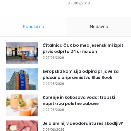
13/09/2018
Popularno
Nedavno
Čitalnica ČUK bo med jesenskimi izpiti
prvič odprta 24 ur na dan
07/08/2026
Evropska komisija odpira prijave za
plačano pripravništvo Blue Book
07/08/2026
Korenje in kokosova voda: tropski
napitki za poletne zabave
07/08/2026
Je aluminij v deodorantu res škodljiv?
06/08/2026