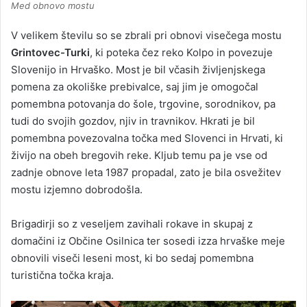
Med obnovo mostu
V velikem številu so se zbrali pri obnovi visečega mostu
Grintovec-Turki
, ki poteka čez reko Kolpo in povezuje
Slovenijo in Hrvaško. Most je bil včasih življenjskega
pomena za okoliške prebivalce, saj jim je omogočal
pomembna potovanja do šole, trgovine, sorodnikov, pa
tudi do svojih gozdov, njiv in travnikov. Hkrati je bil
pomembna povezovalna točka med Slovenci in Hrvati, ki
živijo na obeh bregovih reke. Kljub temu pa je vse od
zadnje obnove leta 1987 propadal, zato je bila osvežitev
mostu izjemno dobrodošla.
Brigadirji so z veseljem zavihali rokave in skupaj z
domačini iz Občine Osilnica ter sosedi izza hrvaške meje
obnovili viseči leseni most, ki bo sedaj pomembna
turistična točka kraja.