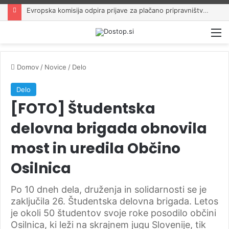
Evropska komisija odpira prijave za plačano pripravništvo Blue Book
M
Domov
/
Novice
/
Delo
Delo
[FOTO] Študentska
delovna brigada obnovila
most in uredila Občino
Osilnica
Po 10 dneh dela, druženja in solidarnosti se je
zaključila 26. Študentska delovna brigada. Letos
je okoli 50 študentov svoje roke posodilo občini
Osilnica, ki leži na skrajnem jugu Slovenije, tik