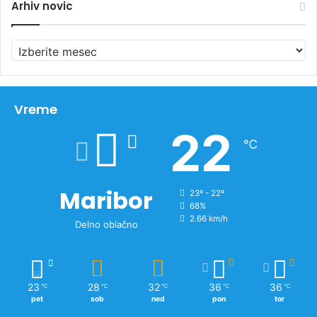
Arhiv novic
A
r
h
i
v
Vreme
n
22
o
℃
v
i
c
Maribor
23º - 22º
68%
2.66 km/h
Delno oblačno
23
28
32
36
36
℃
℃
℃
℃
℃
pet
sob
ned
pon
tor