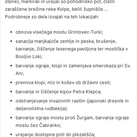
stene), markirali in urejali so pohodniško pot, čistili
zaraščene brežine reke Kolpe, belili župnišče …
Podrobneje so dela izvajali na teh lokacijah:
obnova visečega mostu Grintovec-Turki;
sanacija manjkajoče zemlje in peska, brušenje,
barvanje, čiščenje lesenega paviljona ter mostička v
Bosljivi Loki;
barvanje ograje, klopi in zamenjava smerokaza pri Sv.
Ani;
prenova klopi, miz in košev ob državni cesti;
barvanje in čiščenje kipov Petra Klepca;
odstranjevanje invazivnih rastlin (japonski dresnik in
deljenolistna rudbekija);
barvanje ograje mostu proti Žurgam, barvanje ograje
mostu čez Čabranko;
urejanje dostopne poti do plezališča;