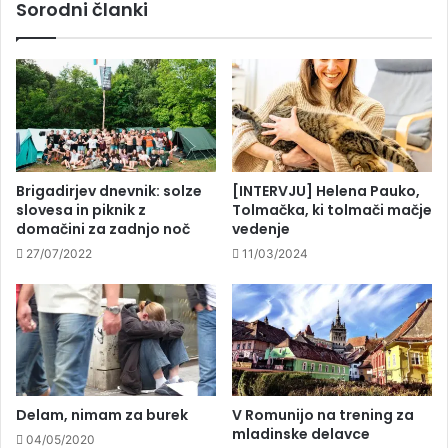
Sorodni članki
Brigadirjev dnevnik: solze
[INTERVJU] Helena Pauko,
slovesa in piknik z
Tolmačka, ki tolmači mačje
domačini za zadnjo noč
vedenje
27/07/2022
11/03/2024
Delam, nimam za burek
V Romunijo na trening za
mladinske delavce
04/05/2020