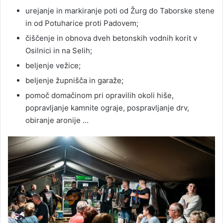
urejanje in markiranje poti od Žurg do Taborske stene
in od Potuharice proti Padovem;
čiščenje in obnova dveh betonskih vodnih korit v
Osilnici in na Selih;
beljenje vežice;
beljenje župnišča in garaže;
pomoč domačinom pri opravilih okoli hiše,
popravljanje kamnite ograje, pospravljanje drv,
obiranje aronije …