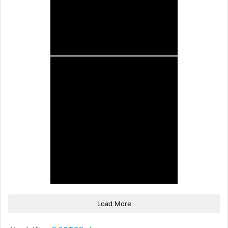
View Photo
www.dostop.si
View Photo
Load More