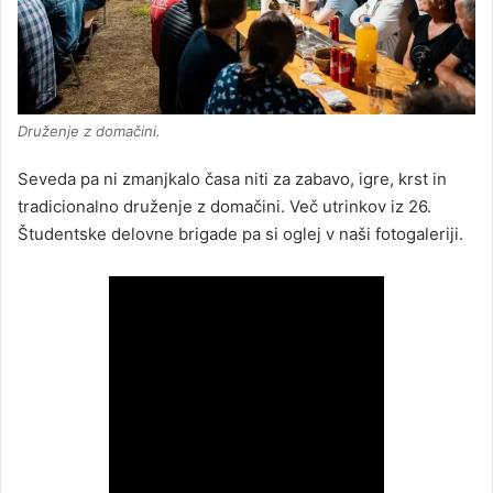
Druženje z domačini.
Seveda pa ni zmanjkalo časa niti za zabavo, igre, krst in
tradicionalno druženje z domačini. Več utrinkov iz 26.
Študentske delovne brigade pa si oglej v naši fotogaleriji.
www.dostop.si
View Photo