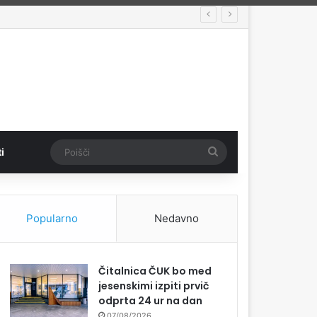
Poišči
i
Popularno
Nedavno
Čitalnica ČUK bo med
jesenskimi izpiti prvič
odprta 24 ur na dan
07/08/2026