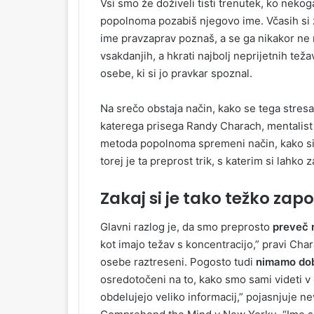
Vsi smo že doživeli tisti trenutek, ko neko
popolnoma pozabiš njegovo ime. Včasih si 
ime pravzaprav poznaš, a se ga nikakor ne 
vsakdanjih, a hkrati najbolj neprijetnih te
osebe, ki si jo pravkar spoznal.
Na srečo obstaja način, kako se tega stre
katerega prisega Randy Charach, mentalist
metoda popolnoma spremeni način, kako si z
torej je ta preprost trik, s katerim si lahk
Zakaj si je tako težko za
Glavni razlog je, da smo preprosto
preveč 
kot imajo težav s koncentracijo,” pravi Ch
osebe raztreseni. Pogosto tudi
nimamo dob
osredotočeni na to, kako smo sami videti v
obdelujejo veliko informacij,” pojasnjuje n