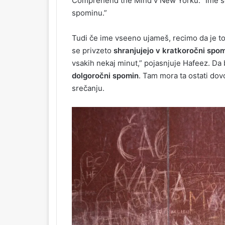
Comprehend the Mind v New Yorku. “Ime se
spominu.”
Tudi če ime vseeno ujameš, recimo da je to 
se privzeto
shranjujejo v kratkoročni spo
vsakih nekaj minut,” pojasnjuje Hafeez. Da
dolgoročni spomin
. Tam mora ta ostati dov
srečanju.