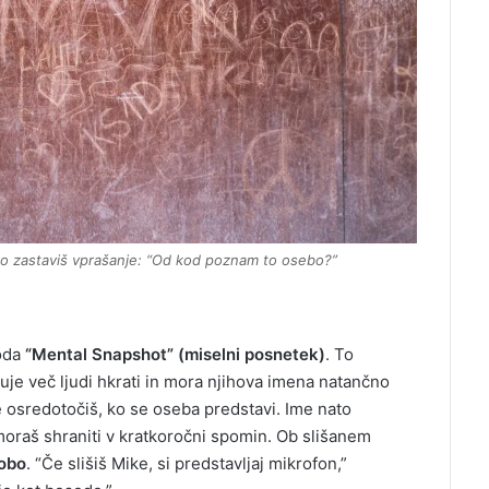
ahko zastaviš vprašanje: “Od kod poznam to osebo?”
toda
“Mental Snapshot” (miselni posnetek)
. To
je več ljudi hkrati in mora njihova imena natančno
e osredotočiš, ko se oseba predstavi. Ime nato
raš shraniti v kratkoročni spomin. Ob slišanem
dobo
. “Če slišiš Mike, si predstavljaj mikrofon,”