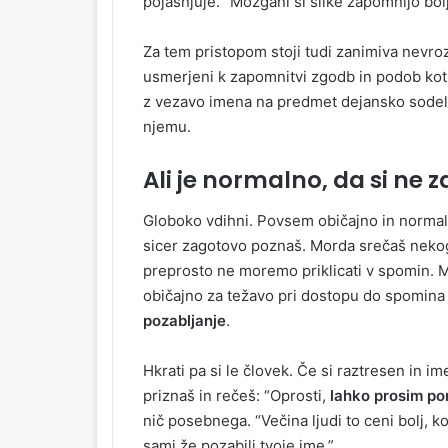
pojasnjuje. “Možgani si slike zapomnijo bol
Za tem pristopom stoji tudi zanimiva nevro
usmerjeni k zapomnitvi zgodb in podob kot 
z vezavo imena na predmet dejansko sodel
njemu.
Ali je normalno, da si ne
Globoko vdihni. Povsem običajno in normaln
sicer zagotovo poznaš. Morda srečaš nekoga, k
preprosto ne moremo priklicati v spomin. M
običajno za težavo pri dostopu do spomina 
pozabljanje
.
Hkrati pa si le človek. Če si raztresen in 
priznaš in rečeš: “Oprosti,
lahko prosim po
nič posebnega. “Večina ljudi to ceni bolj, ko
sami že pozabili tvoje ime.”