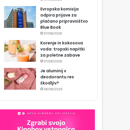
Evropska komisija
odpira prijave za
plačano pripravništvo
Blue Book
07/08/2026
Korenje in kokosova
voda: tropski napitki
za poletne zabave
07/08/2026
Je aluminij v
deodorantu res
škodljiv?
06/08/2026