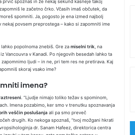
ga prvič spoznaš in že nekaj sekund kasneje takoj
zapomniš le začetno črko. Včasih imaš občutek, da
moreš spomniti. Ja, pogosto je ena izmed najbolj
žav nekaj povsem preprostega – kako si zapomniti ime
sa lahko popolnoma znebiš. Gre za
miselni trik
, na
 iz Vancouvra v Kanadi. Po njegovih besedah lahko ta
apomnimo ljudi – in ne, pri tem res ne pretirava. Kaj
o zapomniš skoraj vsako ime?
pomniti imena?
raztreseni
. “Ljudje nimajo toliko težav s spominom,
arach. Imena pozabimo, ker smo v trenutku spoznavanja
rih veščin poslušanja
ali pa smo preveč
 očeh drugih. Ko nekoga spoznaš, “tvoj možgani hkrati
evropsihologinja dr. Sanam Hafeez, direktorica centra