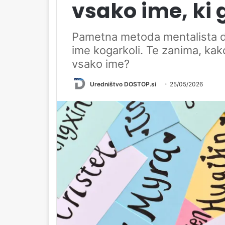
vsako ime, ki 
Pametna metoda mentalista d
ime kogarkoli. Te zanima, kak
vsako ime?
Uredništvo DOSTOP.si
25/05/2026