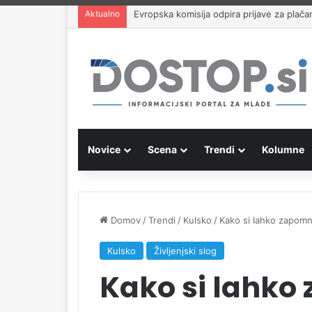
Aktualno
Evropska komisija odpira prijave za plač
Novice
Scena
Trendi
Kolumne
Domov
/
Trendi
/
Kulsko
/
Kako si lahko zapomni
Kulsko
Življenjski slog
Kako si lahko