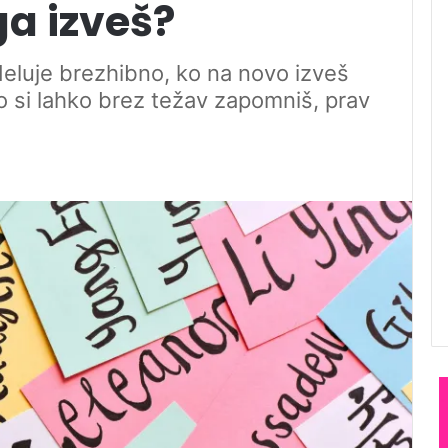
ga izveš?
eluje brezhibno, ko na novo izveš
o si lahko brez težav zapomniš, prav