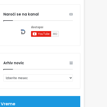
Naroči se na kanal
Arhiv novic
A
r
h
i
v
n
Vreme
o