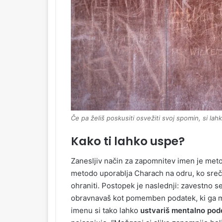
Če pa želiš poskusiti osvežiti svoj spomin, si l
Kako ti lahko uspe?
Zanesljiv način za zapomnitev imen je me
metodo uporablja Charach na odru, ko sreču
ohraniti. Postopek je naslednji: zavestno s
obravnavaš kot pomemben podatek, ki ga mo
imenu si tako lahko
ustvariš mentalno po