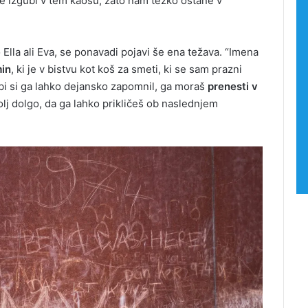
 izgubi v tem kaosu, zato nam težko ostane v
Ella ali Eva, se ponavadi pojavi še ena težava. “Imena
min
, ki je v bistvu kot koš za smeti, ki se sam prazni
 bi si ga lahko dejansko zapomnil, ga moraš
prenesti v
olj dolgo, da ga lahko prikličeš ob naslednjem