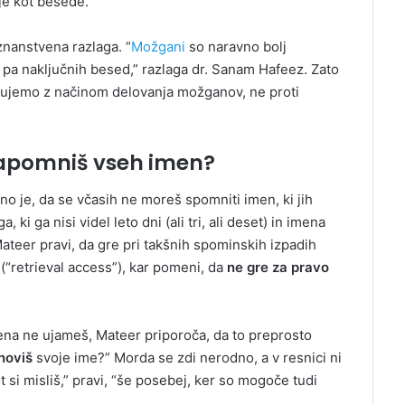
je kot besede.”
znanstvena razlaga. “
Možgani
so naravno bolj
pa naključnih besed,” razlaga dr. Sanam Hafeez. Zato
ujemo z načinom delovanja možganov, ne proti
 zapomniš vseh imen?
o je, da se včasih ne moreš spomniti imen, ki jih
i ga nisi videl leto dni (ali tri, ali deset) in imena
ateer pravi, da gre pri takšnih spominskih izpadih
(“retrieval access”), kar pomeni, da
ne gre za pravo
imena ne ujameš, Mateer priporoča, da to preprosto
noviš
svoje ime?” Morda se zdi nerodno, a v resnici ni
t si misliš,” pravi, “še posebej, ker so mogoče tudi