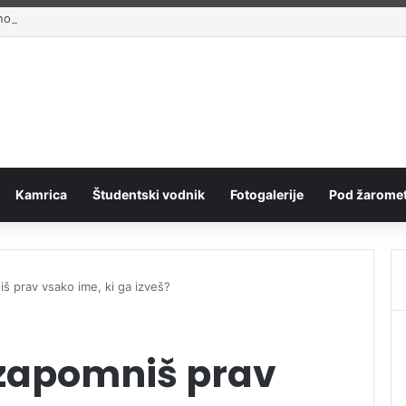
ano pripravništvo Blue Book
Kamrica
Študentski vodnik
Fotogalerije
Pod žaromet
š prav vsako ime, ki ga izveš?
 zapomniš prav