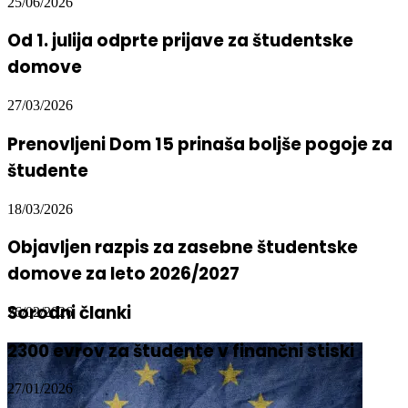
25/06/2026
Od 1. julija odprte prijave za študentske
domove
27/03/2026
Prenovljeni Dom 15 prinaša boljše pogoje za
študente
18/03/2026
Objavljen razpis za zasebne študentske
domove za leto 2026/2027
Sorodni članki
26/02/2026
2300 evrov za študente v finančni stiski
27/01/2026