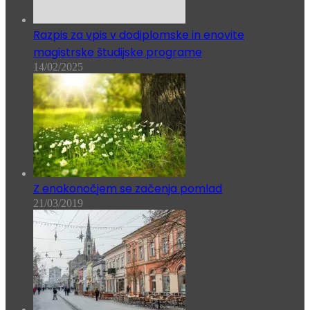
Razpis za vpis v dodiplomske in enovite
magistrske študijske programe
14/02/2025
Z enakonočjem se začenja pomlad
21/03/2019