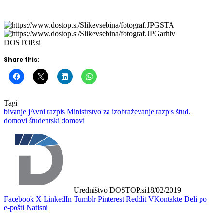
dodeljevanje subvencij za bivanje študentov.
STA
arhiv
DOSTOP.si
Share this:
Tagi
bivanje
jAvni razpis
Ministrstvo za izobraževanje
razpis
štud.
domovi
študentski domovi
Uredništvo DOSTOP.si
18/02/2019
Facebook
X
LinkedIn
Tumblr
Pinterest
Reddit
VKontakte
Deli po
e-pošti
Natisni