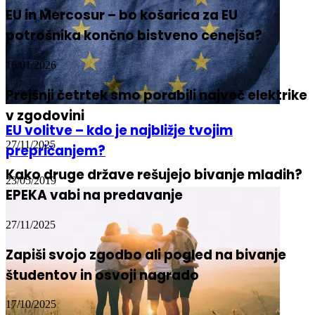
EU in Mercosur – bo košarica za EU
potrošnika končno bistveno cenejša?
16/01/2026
Prejšnji četrtek smo porabili največ elektrike
v zgodovini
EU volitve – kdo je najbližje tvojim
27/11/2025
prepričanjem?
Kako druge države rešujejo bivanje mladih?
23/05/2019
EPEKA vabi na predavanje
27/11/2025
Zapiši svojo zgodbo ali pogled na bivanje
študentov in osvoji nagrado