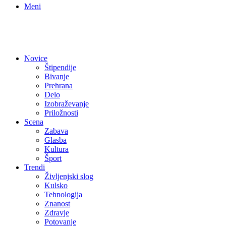
Meni
Novice
Štipendije
Bivanje
Prehrana
Delo
Izobraževanje
Priložnosti
Scena
Zabava
Glasba
Kultura
Šport
Trendi
Življenjski slog
Kulsko
Tehnologija
Znanost
Zdravje