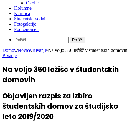
Potovanje
Okolje
Kolumne
Kamrica
Študentski vodnik
Fotogalerije
Pod žarometi
Poišči
Domov
/
Novice
/
Bivanje
/
Na voljo 350 ležišč v študentskih domovih
Bivanje
Na voljo 350 ležišč v študentskih
domovih
Objavljen razpis za izbiro
študentskih domov za študijsko
leto 2019/2020