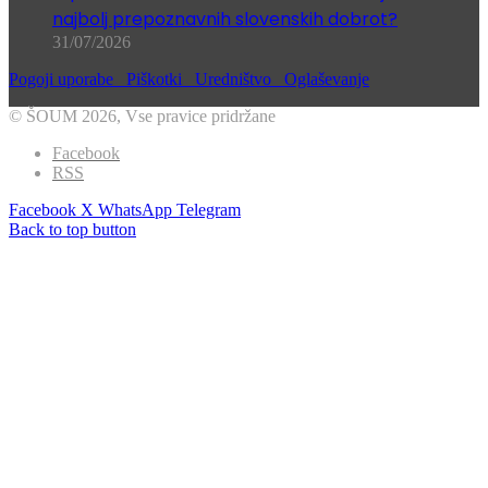
Iz pisarne v Piranske soline: kako nastaja ena
najbolj prepoznavnih slovenskih dobrot?
31/07/2026
Pogoji uporabe
Piškotki
Uredništvo
Oglaševanje
© ŠOUM 2026, Vse pravice pridržane
Facebook
RSS
Facebook
X
WhatsApp
Telegram
Back to top button