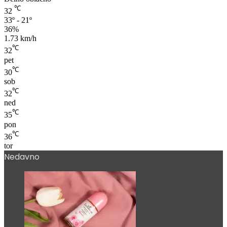
Delno oblačno
℃
32
33º - 21º
36%
1.73 km/h
℃
32
pet
℃
30
sob
℃
32
ned
℃
35
pon
℃
36
tor
Nedavno