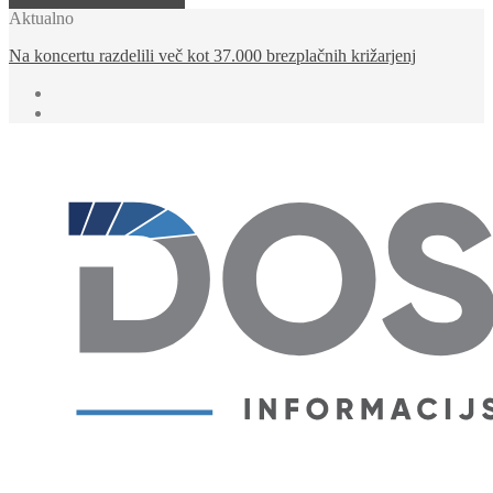
Aktualno
Na Kope prihaja KKŠ Summer Fest z več kot 15 glasbenimi
izvajalci