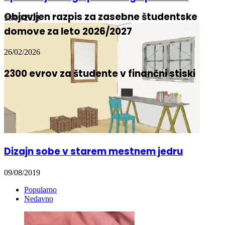
uporabi javnega potniškega prometa
18/03/2026
Objavljen razpis za zasebne študentske
28/09/2021
domove za leto 2026/2027
26/02/2026
2300 evrov za študente v finančni stiski
Dizajn sobe v starem mestnem jedru
09/08/2019
Popularno
Nedavno