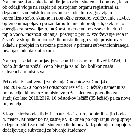
Na tem razpisu lahko kandidirajo zasebni študentski domovi, ki so
ob oddaji vloge na razpis pri pristojnem organu registrirani za
dejavnost študentskih domov in ki študentom zagotavljajo
opremljeno sobo, skupne in pomožne prostore, vzdrževanje stavbe,
opreme in napeljavo po sanitarno-tehničnih predpisih, električno
energijo za razsvetljavo, možnost internetne povezave, hladno in
toplo vodo, možnost kuhanja, posteljno perilo, vzdrževanje reda in
čistoče v skupnih in pomožnih prostorih, ogrevanje prostorov v
skladu s predpisi in ustrezne prostore v primeru subvencioniranega
bivanja študenta z otrokom.
Na razpis se lahko prijavijo zasebniki s sedmimi ali več ležišči, ki
bodo študentu znižali ceno bivanja za toliko, kolikor znaša
subvencija ministrstva.
Pri dodelitvi subvencij za bivanje študentov za študijsko
leto 2019/2020 bodo 90 odstotkov ležišč (315 ležišč) namenili za
prijavitelje, ki imajo z ministrstvom že sklenjeno pogodbo za
študijsko leto 2018/2019, 10 odstotkov ležišč (35 ležišč) pa za nove
prijavitelje.
Vloge je treba oddati do 1. marca do 12. ure, odpirali pa jih bodo
4. marca. Minister bo najkasneje v 45 dneh po odpiranju vlog sprejel
sklepe o izbiri zasebnih študentskih domov, ki izpolnjujejo pogoje za