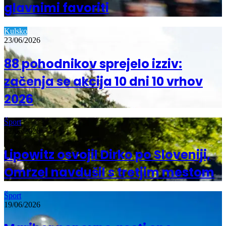
glavnimi favoriti
Kulsko
23/06/2026
88 pohodnikov sprejelo izziv:
začenja se akcija 10 dni 10 vrhov
2026
Šport
22/06/2026
Lipowitz osvojil Dirko po Sloveniji,
Omrzel navdušil s tretjim mestom
Šport
19/06/2026