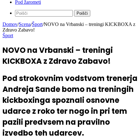
Pod žarometi
Poišči
Domov
/
Scena
/
Šport
/
NOVO na Vrbanski – treningi KICKBOXA z
Zdravo Zabavo!
Šport
NOVO na Vrbanski – treningi
KICKBOXA z Zdravo Zabavo!
Pod strokovnim vodstvom trenerja
Andreja Sande bomo na treningih
kickboxinga spoznali osnovne
udarce z roko ter nogo in pri tem
pazili predvsem na pravilno
izvedbo teh udarcev.