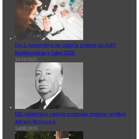
Do 2. novembra še odprte prijave za ASEF
Raziskovanje v tujini 2026
20/10/2025
120. obletnico rojstva praznuje mojster srhljivk
Alfred Hitchcock
14/08/2019