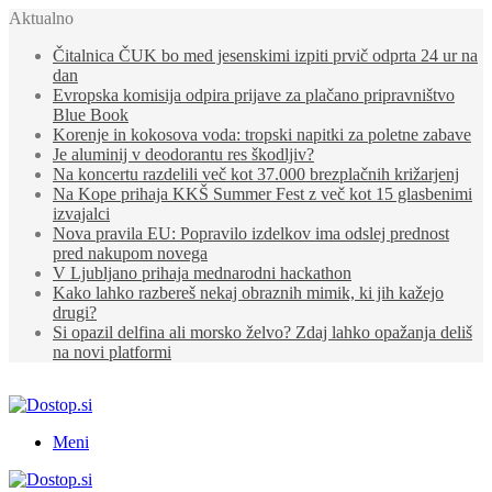
Aktualno
Čitalnica ČUK bo med jesenskimi izpiti prvič odprta 24 ur na
dan
Evropska komisija odpira prijave za plačano pripravništvo
Blue Book
Korenje in kokosova voda: tropski napitki za poletne zabave
Je aluminij v deodorantu res škodljiv?
Na koncertu razdelili več kot 37.000 brezplačnih križarjenj
Na Kope prihaja KKŠ Summer Fest z več kot 15 glasbenimi
izvajalci
Nova pravila EU: Popravilo izdelkov ima odslej prednost
pred nakupom novega
V Ljubljano prihaja mednarodni hackathon
Kako lahko razbereš nekaj obraznih mimik, ki jih kažejo
drugi?
Si opazil delfina ali morsko želvo? Zdaj lahko opažanja deliš
na novi platformi
Meni