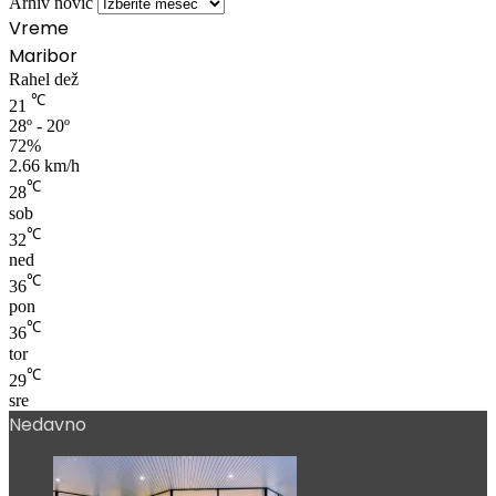
Arhiv novic
Vreme
Maribor
Rahel dež
℃
21
28º - 20º
72%
2.66 km/h
℃
28
sob
℃
32
ned
℃
36
pon
℃
36
tor
℃
29
sre
Nedavno