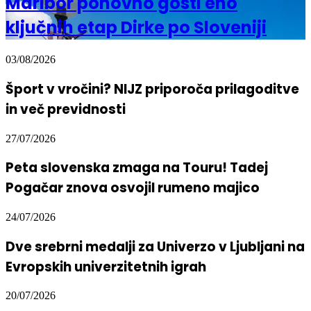
Maribor ponovno gosti eno
ključnih etap Dirke po Sloveniji
03/08/2026
Šport v vročini? NIJZ priporoča prilagoditve
in več previdnosti
27/07/2026
Peta slovenska zmaga na Touru! Tadej
Pogačar znova osvojil rumeno majico
24/07/2026
Dve srebrni medalji za Univerzo v Ljubljani na
Evropskih univerzitetnih igrah
20/07/2026