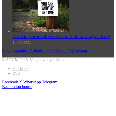
Zakaj je pomembna iskrenost do samega sebe?
13/01/2025
Pogoji uporabe
Piškotki
Uredništvo
Oglaševanje
© ŠOUM 2026, Vse pravice pridržane
Facebook
RSS
Facebook
X
WhatsApp
Telegram
Back to top button