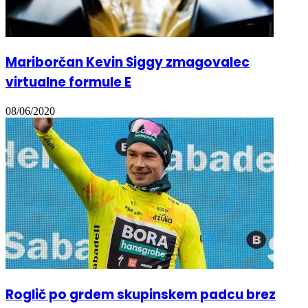
Mariborčan Kevin Siggy zmagovalec
virtualne formule E
08/06/2020
Roglič po grdem skupinskem padcu brez