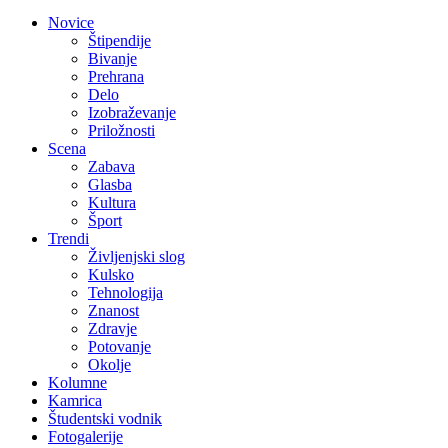
Novice
Štipendije
Bivanje
Prehrana
Delo
Izobraževanje
Priložnosti
Scena
Zabava
Glasba
Kultura
Šport
Trendi
Življenjski slog
Kulsko
Tehnologija
Znanost
Zdravje
Potovanje
Okolje
Kolumne
Kamrica
Študentski vodnik
Fotogalerije