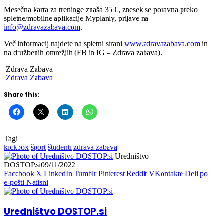
Mesečna karta za treninge znaša 35 €, znesek se poravna preko
spletne/mobilne aplikacije Myplanly, prijave na
info@zdravazabava.com
.
Več informacij najdete na spletni strani
www.zdravazabava.com
in
na družbenih omrežjih (FB in IG – Zdrava zabava).
Zdrava Zabava
Zdrava Zabava
Share this:
Tagi
kickbox
šport
študenti
zdrava zabava
Uredništvo
DOSTOP.si
09/11/2022
Facebook
X
LinkedIn
Tumblr
Pinterest
Reddit
VKontakte
Deli po
e-pošti
Natisni
Uredništvo DOSTOP.si