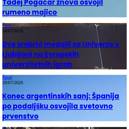
Tadej Pogačar znova osvojil
rumeno majico
Šport
24/07/2026
Dve srebrni medalji za Univerzo v
Ljubljani na Evropskih
univerzitetnih igrah
Šport
20/07/2026
Konec argentinskih sanj: Španija
po podaljšku osvojila svetovno
prvenstvo