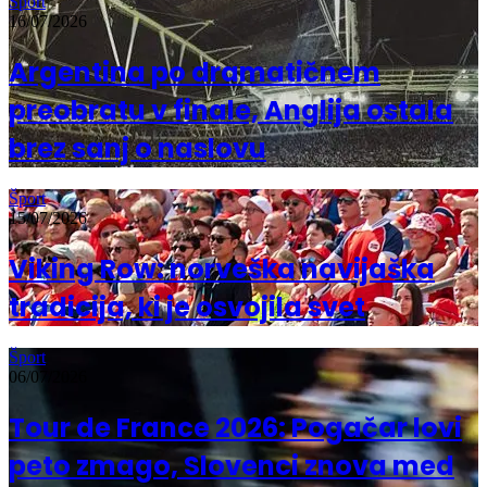
Šport
16/07/2026
Argentina po dramatičnem
preobratu v finale, Anglija ostala
brez sanj o naslovu
Šport
15/07/2026
Viking Row: norveška navijaška
tradicija, ki je osvojila svet
Šport
06/07/2026
Tour de France 2026: Pogačar lovi
peto zmago, Slovenci znova med