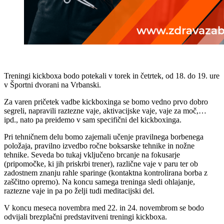
Treningi kickboxa bodo potekali v torek in četrtek, od 18. do 19. ure
v Športni dvorani na Vrbanski.
Za varen pričetek vadbe kickboxinga se bomo vedno prvo dobro
segreli, napravili raztezne vaje, aktivacijske vaje, vaje za moč,…
ipd., nato pa preidemo v sam specifični del kickboxinga.
Pri tehničnem delu bomo zajemali učenje pravilnega borbenega
položaja, pravilno izvedbo ročne boksarske tehnike in nožne
tehnike. Seveda bo tukaj vključeno brcanje na fokusarje
(pripomočke, ki jih priskrbi trener), različne vaje v paru ter ob
zadostnem znanju rahle sparinge (kontaktna kontrolirana borba z
zaščitno opremo). Na koncu samega treninga sledi ohlajanje,
raztezne vaje in pa po želji tudi meditacijski del.
V koncu meseca novembra med 22. in 24. novembrom se bodo
odvijali brezplačni predstavitveni treningi kickboxa.