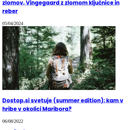
zlomov, Vingegaard z zlomom ključnice in
reber
05/04/2024
Dostop.si svetuje (summer edition): kam v
hribe v okolici Maribora?
06/08/2022