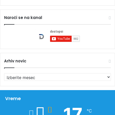
Naroči se na kanal
Arhiv novic
A
r
h
i
v
Vreme
n
17
o
℃
v