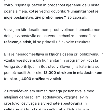
oviro. “Njena ljubezen in predanost njenemu delu nista
poznala meja, kot je vedno govorila:
‘Humanitarnost je
moje poslanstvo, živi preko mene.’,”
so zapisali.
V svojem štiridesetletnem prostovoljnem humanitarnem
delu je vzpostavila edinstvene mehanizme pomoči za
reševanje stisk,
ki so prinesli učinkovite rezultate.
Bila je nenadomestljiva in ključna oseba pri oblikovanju in
vzniku vseslovenskih humanitarnih programov, kot sta
Veriga dobrih ljudi in Botrstvo v Sloveniji, s katerima so
pomoč nudili že preko
13.000 otrokom in mladostnikom
ter skoraj
4000 družinam v stiski.
Z uresničevanjem humanitarnega poslanstva je med
mlajšimi generacijami sodelavcev, vzgojiteljev in
prostovoljcev vzgajala
vrednote spoštovanja in
solidarnosti ter skrbi za sočloveka.
Dolga leta je