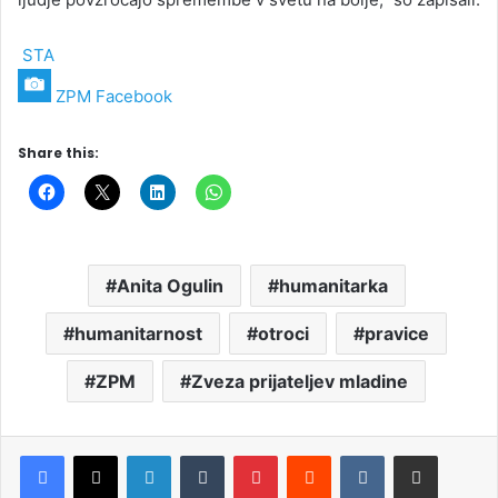
STA
ZPM Facebook
Share this:
Anita Ogulin
humanitarka
humanitarnost
otroci
pravice
ZPM
Zveza prijateljev mladine
LinkedIn
Tumblr
Pinterest
Reddit
VKontakte
Deli po e-pošti