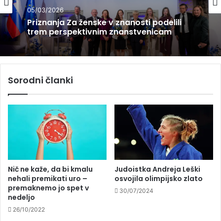
05/03/2026
Priznanja Za ženske v znanosti podelili
trem perspektivnim znanstvenicam
Sorodni članki
Nič ne kaže, da bi kmalu
Judoistka Andreja Leški
nehali premikati uro –
osvojila olimpijsko zlato
premaknemo jo spet v
30/07/2024
nedeljo
26/10/2022