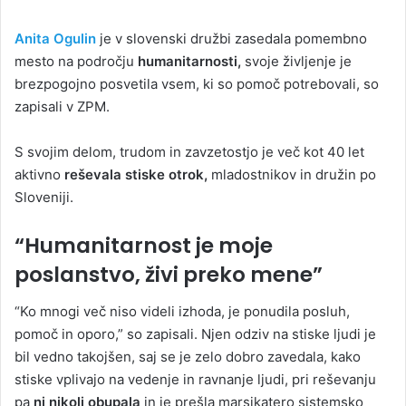
Anita Ogulin
je v slovenski družbi zasedala pomembno
mesto na področju
humanitarnosti,
svoje življenje je
brezpogojno posvetila vsem, ki so pomoč potrebovali, so
zapisali v ZPM.
S svojim delom, trudom in zavzetostjo je več kot 40 let
aktivno
reševala stiske otrok,
mladostnikov in družin po
Sloveniji.
“Humanitarnost je moje
poslanstvo, živi preko mene”
“Ko mnogi več niso videli izhoda, je ponudila posluh,
pomoč in oporo,” so zapisali. Njen odziv na stiske ljudi je
bil vedno takojšen, saj se je zelo dobro zavedala, kako
stiske vplivajo na vedenje in ravnanje ljudi, pri reševanju
pa
ni nikoli obupala
in je prešla marsikatero sistemsko