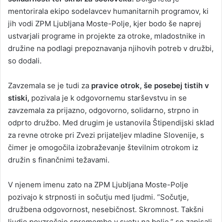
mentorirala ekipo sodelavcev humanitarnih programov, ki
jih vodi ZPM Ljubljana Moste-Polje, kjer bodo še naprej
ustvarjali programe in projekte za otroke, mladostnike in
družine na podlagi prepoznavanja njihovih potreb v družbi,
so dodali.
Zavzemala se je tudi za
pravice otrok, še posebej tistih v
stiski,
pozivala je k odgovornemu starševstvu in se
zavzemala za prijazno, odgovorno, solidarno, strpno in
odprto družbo. Med drugim je ustanovila Štipendijski sklad
za revne otroke pri Zvezi prijateljev mladine Slovenije, s
čimer je omogočila izobraževanje številnim otrokom iz
družin s finančnimi težavami.
V njenem imenu zato na ZPM Ljubljana Moste-Polje
pozivajo k strpnosti in sočutju med ljudmi. “Sočutje,
družbena odgovornost, nesebičnost. Skromnost. Takšni
ljudje povzročajo spremembe v svetu na bolje,” so zapisali.