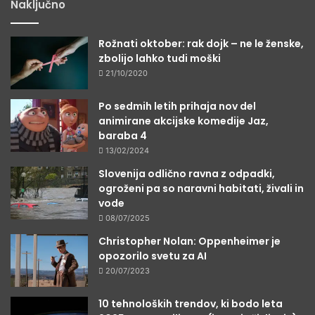
Naključno
Rožnati oktober: rak dojk – ne le ženske,
zbolijo lahko tudi moški
21/10/2020
Po sedmih letih prihaja nov del
animirane akcijske komedije Jaz,
baraba 4
13/02/2024
Slovenija odlično ravna z odpadki,
ogroženi pa so naravni habitati, živali in
vode
08/07/2025
Christopher Nolan: Oppenheimer je
opozorilo svetu za AI
20/07/2023
10 tehnoloških trendov, ki bodo leta