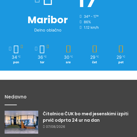
i
c
Maribor
34º - 17º
86%
1.12 km/h
Delno oblačno
34
36
30
29
29
℃
℃
℃
℃
℃
pon
tor
sre
čet
pet
Nedavno
Čitalnica ČUK bo med jesenskimi izpiti
prvič odprta 24 ur na dan
07/08/2026