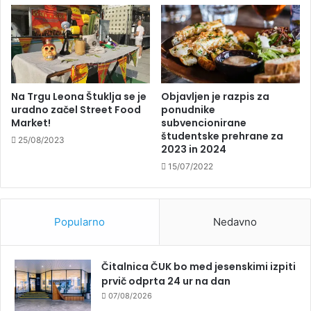
Na Trgu Leona Štuklja se je
Objavljen je razpis za
uradno začel Street Food
ponudnike
Market!
subvencionirane
študentske prehrane za
25/08/2023
2023 in 2024
15/07/2022
Popularno
Nedavno
Čitalnica ČUK bo med jesenskimi izpiti
prvič odprta 24 ur na dan
07/08/2026