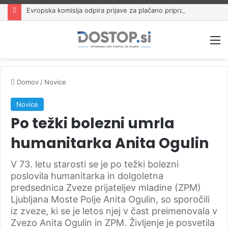
Evropska komisija odpira prijave za plačano pripravništvo Blue Book
M
Domov
/
Novice
Novice
Po težki bolezni umrla
humanitarka Anita Ogulin
V 73. letu starosti se je po težki bolezni
poslovila humanitarka in dolgoletna
predsednica Zveze prijateljev mladine (ZPM)
Ljubljana Moste Polje Anita Ogulin, so sporočili
iz zveze, ki se je letos njej v čast preimenovala v
Zvezo Anita Ogulin in ZPM. Življenje je posvetila