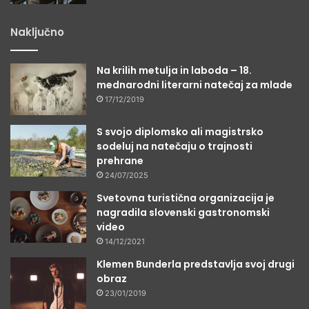
Naključno
Na krilih metulja in laboda – 18.
mednarodni literarni natečaj za mlade
17/12/2019
S svojo diplomsko ali magistrsko
sodeluj na natečaju o trajnosti
prehrane
24/07/2025
Svetovna turistična organizacija je
nagradila slovenski gastronomski
video
14/12/2021
Klemen Bunderla predstavlja svoj drugi
obraz
23/01/2019