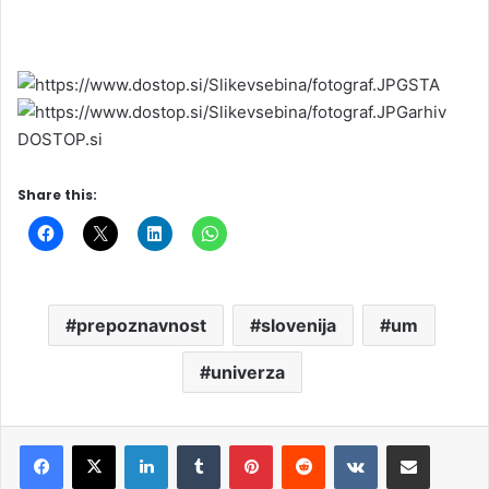
STA
arhiv
DOSTOP.si
Share this:
prepoznavnost
slovenija
um
univerza
LinkedIn
Tumblr
Pinterest
Reddit
VKontakte
Deli po e-pošti