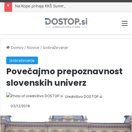
Na Kope prihaja KKŠ Summer Fest z več kot 15 glasbenimi izvajalci
M
Domov
/
Novice
/
Izobraževanje
Izobraževanje
Povečajmo prepoznavnost
slovenskih univerz
Uredništvo DOSTOP.si
03/12/2018