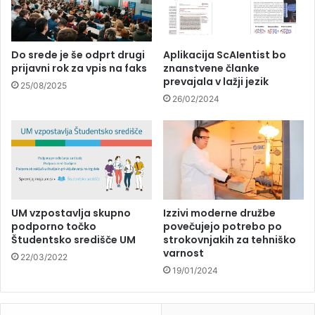
Do srede je še odprt drugi
Aplikacija ScAIentist bo
prijavni rok za vpis na faks
znanstvene članke
prevajala v lažji jezik
25/08/2025
26/02/2024
UM vzpostavlja skupno
Izzivi moderne družbe
podporno točko
povečujejo potrebo po
Študentsko središče UM
strokovnjakih za tehniško
varnost
22/03/2022
19/01/2024