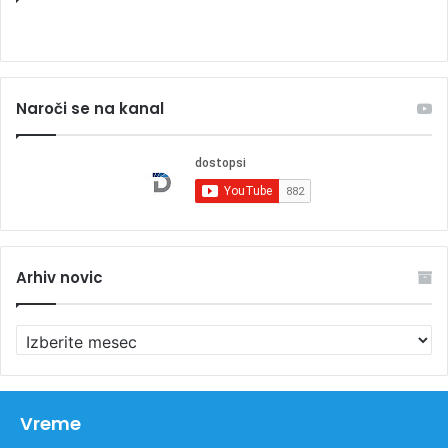
Naroči se na kanal
Arhiv novic
A
r
h
i
v
Vreme
n