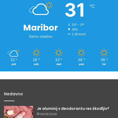
31
o
℃
v
i
c
Maribor
33º - 21º
36%
2.39 km/h
Delno oblačno
32
28
32
36
36
℃
℃
℃
℃
℃
pet
sob
ned
pon
tor
Nedavno
Je aluminij v deodorantu res škodljiv?
06/08/2026