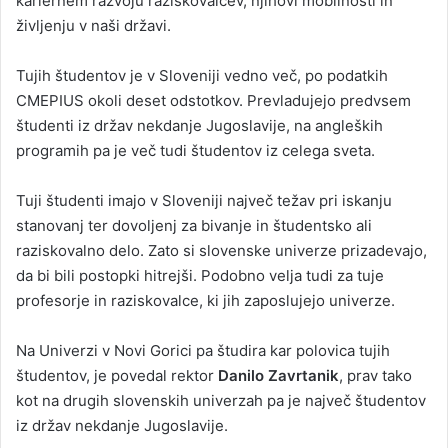
kariernem razvoju raziskovalcev, njihovi mobilnosti in
življenju v naši državi.
Tujih študentov je v Sloveniji vedno več, po podatkih
CMEPIUS okoli deset odstotkov. Prevladujejo predvsem
študenti iz držav nekdanje Jugoslavije, na angleških
programih pa je več tudi študentov iz celega sveta.
Tuji študenti imajo v Sloveniji največ težav pri iskanju
stanovanj ter dovoljenj za bivanje in študentsko ali
raziskovalno delo. Zato si slovenske univerze prizadevajo,
da bi bili postopki hitrejši. Podobno velja tudi za tuje
profesorje in raziskovalce, ki jih zaposlujejo univerze.
Na Univerzi v Novi Gorici pa študira kar polovica tujih
študentov, je povedal rektor
Danilo Zavrtanik
, prav tako
kot na drugih slovenskih univerzah pa je največ študentov
iz držav nekdanje Jugoslavije.