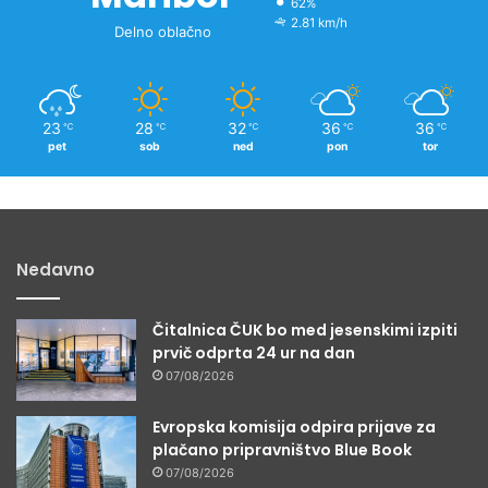
62%
2.81 km/h
Delno oblačno
23
28
32
36
36
℃
℃
℃
℃
℃
pet
sob
ned
pon
tor
Nedavno
Čitalnica ČUK bo med jesenskimi izpiti
prvič odprta 24 ur na dan
07/08/2026
Evropska komisija odpira prijave za
plačano pripravništvo Blue Book
07/08/2026