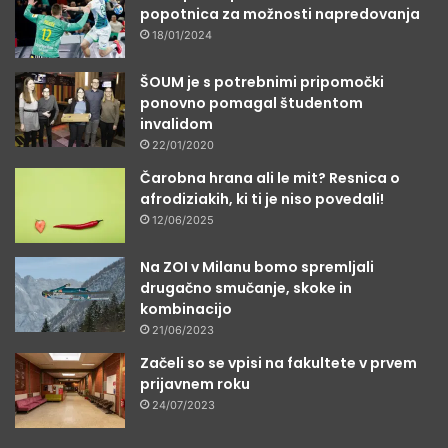
popotnica za možnosti napredovanja
18/01/2024
ŠOUM je s potrebnimi pripomočki
ponovno pomagal študentom
invalidom
22/01/2020
Čarobna hrana ali le mit? Resnica o
afrodiziakih, ki ti je niso povedali!
12/06/2025
Na ZOI v Milanu bomo spremljali
drugačno smučanje, skoke in
kombinacijo
21/06/2023
Začeli so se vpisi na fakultete v prvem
prijavnem roku
24/07/2023