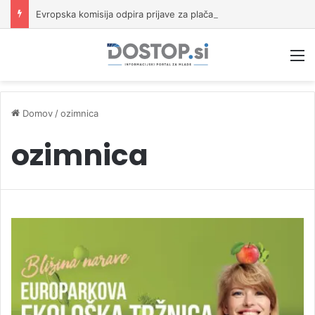
Evropska komisija odpira prijave za plačano pripravništvo Blue Book
M
Domov
/
ozimnica
ozimnica