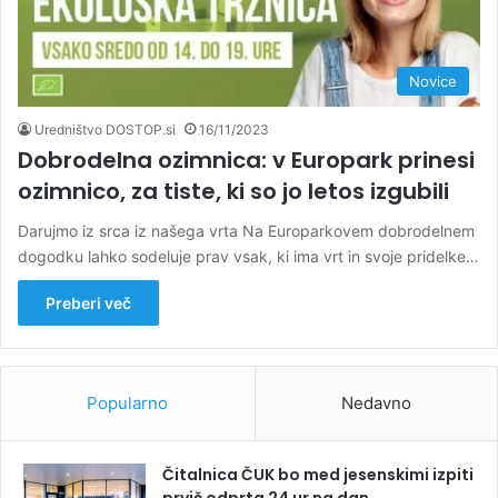
Novice
Uredništvo DOSTOP.si
16/11/2023
Dobrodelna ozimnica: v Europark prinesi
ozimnico, za tiste, ki so jo letos izgubili
Darujmo iz srca iz našega vrta Na Europarkovem dobrodelnem
dogodku lahko sodeluje prav vsak, ki ima vrt in svoje pridelke…
Preberi več
Popularno
Nedavno
Čitalnica ČUK bo med jesenskimi izpiti