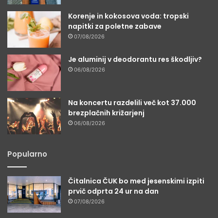
Korenje in kokosova voda: tropski
napitki za poletne zabave
07/08/2026
Je aluminij v deodorantu res škodljiv?
06/08/2026
Na koncertu razdelili več kot 37.000
brezplačnih križarjenj
06/08/2026
Popularno
Čitalnica ČUK bo med jesenskimi izpiti
prvič odprta 24 ur na dan
07/08/2026