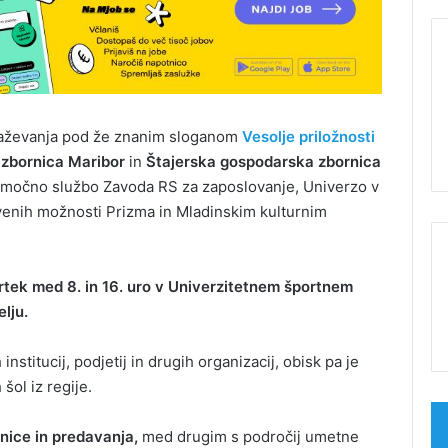
raževanja pod že znanim sloganom
Vesolje priložnosti
zbornica Maribor
in
Štajerska gospodarska zbornica
bmočno službo Zavoda RS za zaposlovanje, Univerzo v
tvenih možnosti Prizma in Mladinskim kulturnim
rtek med 8. in 16. uro v Univerzitetnem športnem
lju.
nstitucij, podjetij in drugih organizacij, obisk pa je
šol iz regije.
nice in predavanja,
med drugim s področij umetne