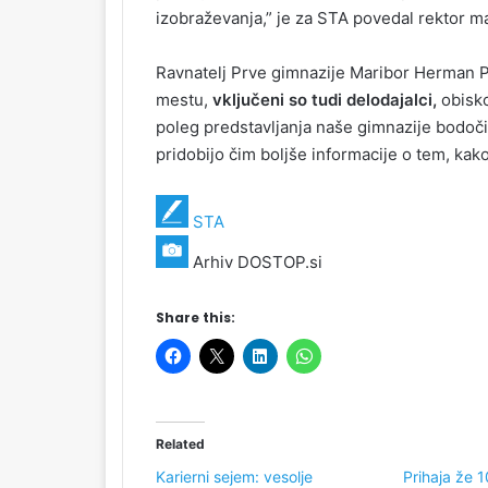
izobraževanja,” je za STA povedal rektor m
Ravnatelj Prve gimnazije Maribor Herman P
mestu,
vključeni so tudi delodajalci,
obisko
poleg predstavljanja naše gimnazije bodo
pridobijo čim boljše informacije o tem, kako 
STA
Arhiv DOSTOP.si
Share this:
Related
Karierni sejem: vesolje
Prihaja že 1