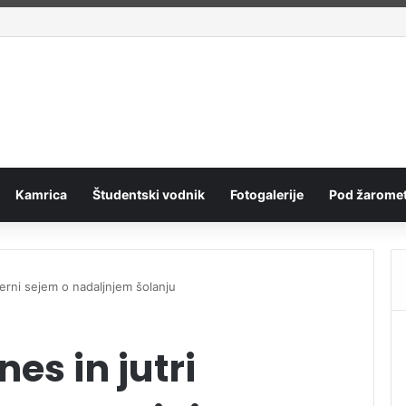
ano pripravništvo Blue Book
Kamrica
Študentski vodnik
Fotogalerije
Pod žaromet
ierni sejem o nadaljnjem šolanju
es in jutri