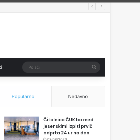
Poišči
i
Popularno
Nedavno
Čitalnica ČUK bo med
jesenskimi izpiti prvič
odprta 24 ur na dan
07/08/2026