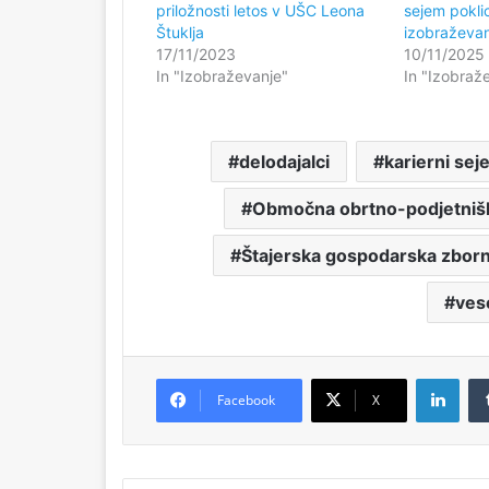
priložnosti letos v UŠC Leona
sejem pokli
Štuklja
izobraževan
17/11/2023
10/11/2025
In "Izobraževanje"
In "Izobraž
delodajalci
karierni se
Območna obrtno-podjetnišk
Štajerska gospodarska zborn
veso
LinkedIn
Facebook
X