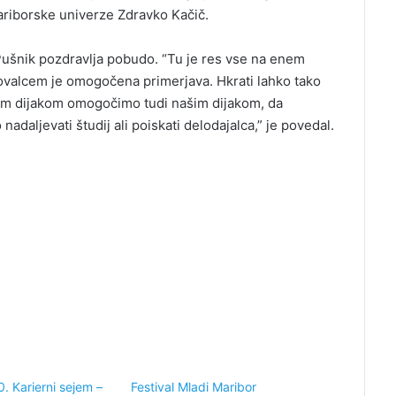
ariborske univerze Zdravko Kačič.
ušnik pozdravlja pobudo. “Tu je res vse na enem
valcem je omogočena primerjava. Hkrati lahko tako
čim dijakom omogočimo tudi našim dijakom, da
nadaljevati študij ali poiskati delodajalca,” je povedal.
0. Karierni sejem –
Festival Mladi Maribor