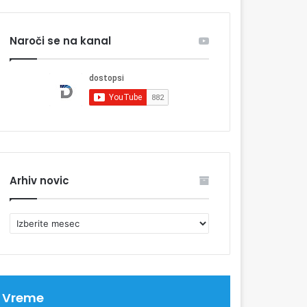
Naroči se na kanal
Arhiv novic
A
r
h
i
v
n
Vreme
o