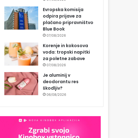
Evropska komisija
odpira prijave za
plačano pripravništvo
Blue Book
07/08/2026
Korenje in kokosova
voda: tropski napitki
za poletne zabave
07/08/2026
Je aluminij v
deodorantu res
škodljiv?
06/08/2026