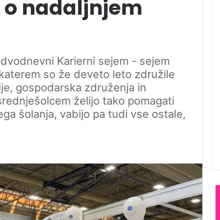
m o nadaljnjem
dvodnevni Karierni sejem - sejem
i katerem so že deveto leto združile
ije, gospodarska združenja in
rednješolcem želijo tako pomagati
ega šolanja, vabijo pa tudi vse ostale,