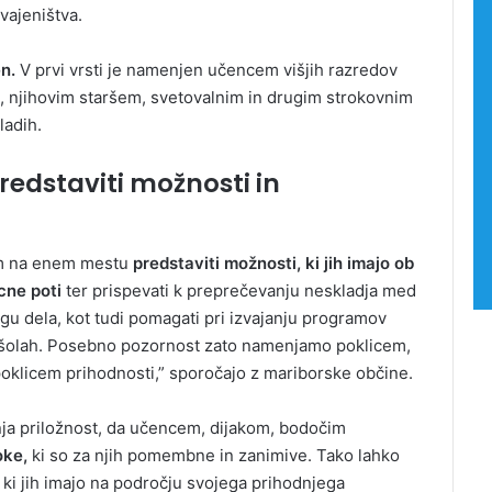
 vajeništva.
n.
V prvi vrsti je namenjen učencem višjih razredov
le, njihovim staršem, svetovalnim in drugim strokovnim
ladih.
edstaviti možnosti in
im na enem mestu
predstaviti možnosti, ki jih imajo ob
cne poti
ter prispevati k preprečevanju neskladja med
u dela, kot tudi pomagati pri izvajanju programov
ih šolah. Posebno pozornost zato namenjamo poklicem,
m poklicem prihodnosti,” sporočajo z mariborske občine.
nja priložnost, da učencem, dijakom, bodočim
oke,
ki so za njih pomembne in zanimive. Tako lahko
 ki jih imajo na področju svojega prihodnjega