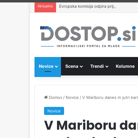
Aktualno
Evropska komisija odpira prijave za plač
Novice
Scena
Trendi
Kolumne
Domov
/
Novice
/
V Mariboru danes in jutri kar
Novice
V Mariboru dan