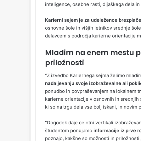
inteligence, osebne rasti, dijaškega dela in
Karierni sejem je za udeležence brezplače
osnovne šole in višjih letnikov srednje šo
delavcem s področja karierne orientacije m
Mladim na enem mestu pr
priložnosti
“Z izvedbo Kariernega sejma želimo mlad
nadaljevanju svoje izobraževalne ali pokli
ponudbo in povpraševanjem na lokalnem trg
karierne orientacije v osnovnih in srednj
ki so na trgu dela vse bolj iskani, in novi
“Dogodek daje celotni vertikali izobraževa
študentom ponujamo
informacije iz prve r
poznajo, kakšne so možnosti in priložnosti,