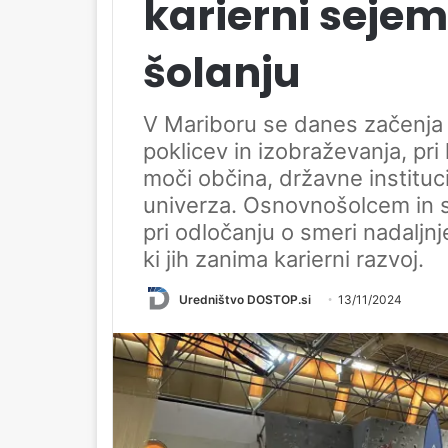
karierni seje
šolanju
V Mariboru se danes začenja 
poklicev in izobraževanja, pr
moči občina, državne instituc
univerza. Osnovnošolcem in s
pri odločanju o smeri nadaljnj
ki jih zanima karierni razvoj.
Uredništvo DOSTOP.si
13/11/2024