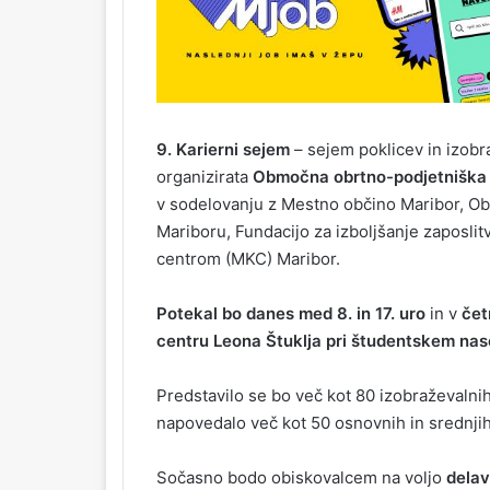
9. Karierni sejem
– sejem poklicev in izob
organizirata
Območna obrtno-podjetniška 
v sodelovanju z Mestno občino Maribor, O
Mariboru, Fundacijo za izboljšanje zaposli
centrom (MKC) Maribor.
Potekal bo danes med 8. in 17. uro
in v
čet
centru Leona Štuklja pri študentskem nase
Predstavilo se bo več kot 80 izobraževalnih i
napovedalo več kot 50 osnovnih in srednjih 
Sočasno bodo obiskovalcem na voljo
delav