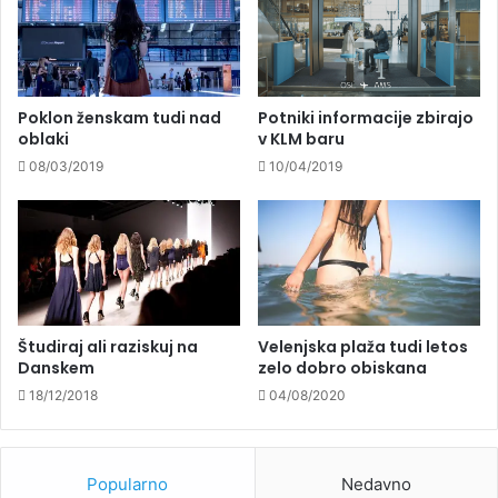
Poklon ženskam tudi nad
Potniki informacije zbirajo
oblaki
v KLM baru
08/03/2019
10/04/2019
Študiraj ali raziskuj na
Velenjska plaža tudi letos
Danskem
zelo dobro obiskana
18/12/2018
04/08/2020
Popularno
Nedavno