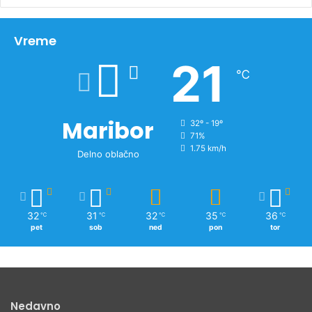
h
i
v
Vreme
n
21
o
℃
v
i
c
Maribor
32º - 19º
71%
1.75 km/h
Delno oblačno
32
31
32
35
36
℃
℃
℃
℃
℃
pet
sob
ned
pon
tor
Nedavno