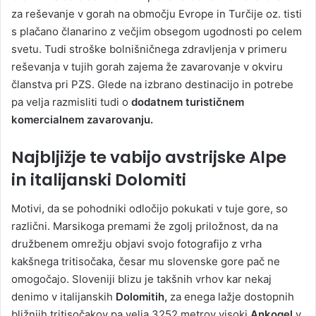
za reševanje v gorah na območju Evrope in Turčije oz. tisti
s plačano članarino z večjim obsegom ugodnosti po celem
svetu. Tudi stroške bolnišničnega zdravljenja v primeru
reševanja v tujih gorah zajema že zavarovanje v okviru
članstva pri PZS. Glede na izbrano destinacijo in potrebe
pa velja razmisliti tudi o
dodatnem turističnem
komercialnem zavarovanju.
Najbljižje te vabijo avstrijske Alpe
in italijanski Dolomiti
Motivi, da se pohodniki odločijo pokukati v tuje gore, so
različni. Marsikoga premami že zgolj priložnost, da na
družbenem omrežju objavi svojo fotografijo z vrha
kakšnega tritisočaka, česar mu slovenske gore pač ne
omogočajo. Sloveniji blizu je takšnih vrhov kar nekaj
denimo v italijanskih
Dolomitih,
za enega lažje dostopnih
bližnjih tritisočakov pa velja 3252 metrov visoki
Ankogel
v