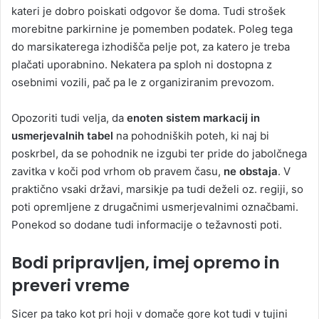
kateri je dobro poiskati odgovor še doma. Tudi strošek
morebitne parkirnine je pomemben podatek. Poleg tega
do marsikaterega izhodišča pelje pot, za katero je treba
plačati uporabnino. Nekatera pa sploh ni dostopna z
osebnimi vozili, pač pa le z organiziranim prevozom.
Opozoriti tudi velja, da
enoten sistem markacij in
usmerjevalnih tabel
na pohodniških poteh, ki naj bi
poskrbel, da se pohodnik ne izgubi ter pride do jabolčnega
zavitka v koči pod vrhom ob pravem času,
ne obstaja
. V
praktično vsaki državi, marsikje pa tudi deželi oz. regiji, so
poti opremljene z drugačnimi usmerjevalnimi označbami.
Ponekod so dodane tudi informacije o težavnosti poti.
Bodi pripravljen, imej opremo in
preveri vreme
Sicer pa tako kot pri hoji v domače gore kot tudi v tujini