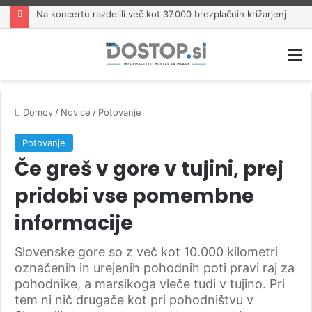
Na koncertu razdelili več kot 37.000 brezplačnih križarjenj
M
Domov
/
Novice
/
Potovanje
Potovanje
Če greš v gore v tujini, prej
pridobi vse pomembne
informacije
Slovenske gore so z več kot 10.000 kilometri
označenih in urejenih pohodnih poti pravi raj za
pohodnike, a marsikoga vleče tudi v tujino. Pri
tem ni nič drugače kot pri pohodništvu v