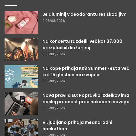
Je aluminij v deodorantu res škodljiv?
06/08/2026
Na koncertu razdelili več kot 37.000
brezplačnih križarjenj
06/08/2026
Na Kope prihaja KKŠ Summer Fest z več
kot 15 glasbenimi izvajalci
06/08/2026
Nova pravila EU: Popravilo izdelkov ima
odslej prednost pred nakupom novega
05/08/2026
V Ljubljano prihaja mednarodni
hackathon
05/08/2026