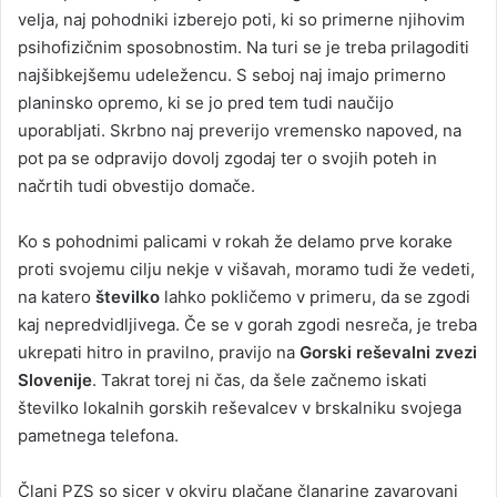
velja, naj pohodniki izberejo poti, ki so primerne njihovim
psihofizičnim sposobnostim. Na turi se je treba prilagoditi
najšibkejšemu udeležencu. S seboj naj imajo primerno
planinsko opremo, ki se jo pred tem tudi naučijo
uporabljati. Skrbno naj preverijo vremensko napoved, na
pot pa se odpravijo dovolj zgodaj ter o svojih poteh in
načrtih tudi obvestijo domače.
Ko s pohodnimi palicami v rokah že delamo prve korake
proti svojemu cilju nekje v višavah, moramo tudi že vedeti,
na katero
številko
lahko pokličemo v primeru, da se zgodi
kaj nepredvidljivega. Če se v gorah zgodi nesreča, je treba
ukrepati hitro in pravilno, pravijo na
Gorski reševalni zvezi
Slovenije
. Takrat torej ni čas, da šele začnemo iskati
številko lokalnih gorskih reševalcev v brskalniku svojega
pametnega telefona.
Člani PZS so sicer v okviru plačane članarine zavarovani