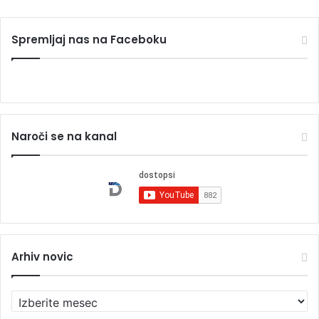
Spremljaj nas na Faceboku
Naroči se na kanal
Arhiv novic
A
r