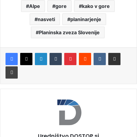
Alpe
gore
kako v gore
nasveti
planinarjenje
Planinska zveza Slovenije
LinkedIn
Tumblr
Pinterest
Reddit
VKontakte
Deli po e-pošti
Natisni
Uredništvo DOSTOP.si