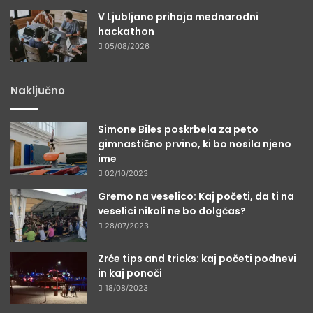
V Ljubljano prihaja mednarodni
hackathon
05/08/2026
Naključno
Simone Biles poskrbela za peto
gimnastično prvino, ki bo nosila njeno
ime
02/10/2023
Gremo na veselico: Kaj početi, da ti na
veselici nikoli ne bo dolgčas?
28/07/2023
Zrće tips and tricks: kaj početi podnevi
in kaj ponoči
18/08/2023