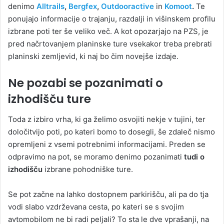
denimo
Alltrails
,
Bergfex
,
Outdooractive
in
Komoot
.
Te
ponujajo informacije o trajanju, razdalji in višinskem profilu
izbrane poti ter še veliko več. A kot opozarjajo na PZS, je
pred načrtovanjem planinske ture vsekakor treba prebrati
planinski zemljevid, ki naj bo čim novejše izdaje.
Ne pozabi se pozanimati o
izhodišču ture
Toda z izbiro vrha, ki ga želimo osvojiti nekje v tujini, ter
določitvijo poti, po kateri bomo to dosegli, še zdaleč nismo
opremljeni z vsemi potrebnimi informacijami. Preden se
odpravimo na pot, se moramo denimo pozanimati
tudi o
izhodišču
izbrane pohodniške ture.
Se pot začne na lahko dostopnem parkirišču, ali pa do tja
vodi slabo vzdrževana cesta, po kateri se s svojim
avtomobilom ne bi radi peljali? To sta le dve vprašanji, na