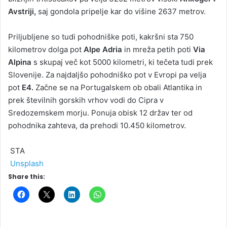
Avstriji,
saj gondola pripelje kar do višine 2637 metrov.
Priljubljene so tudi pohodniške poti, kakršni sta 750
kilometrov dolga pot
Alpe Adria
in mreža petih poti
Via
Alpina
s skupaj več kot 5000 kilometri, ki tečeta tudi prek
Slovenije. Za najdaljšo pohodniško pot v Evropi pa velja
pot
E4.
Začne se na Portugalskem ob obali Atlantika in
prek številnih gorskih vrhov vodi do Cipra v
Sredozemskem morju. Ponuja obisk 12 držav ter od
pohodnika zahteva, da prehodi 10.450 kilometrov.
STA
Unsplash
Share this: