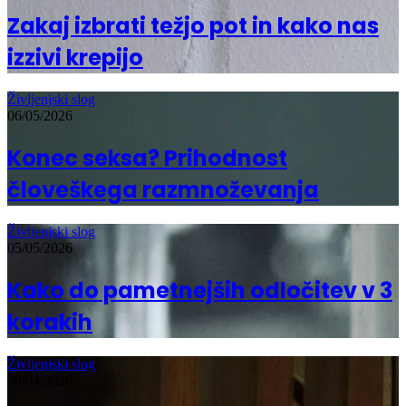
Zakaj izbrati težjo pot in kako nas
izzivi krepijo
Življenjski slog
06/05/2026
Konec seksa? Prihodnost
človeškega razmnoževanja
Življenjski slog
05/05/2026
Kako do pametnejših odločitev v 3
korakih
Življenjski slog
30/04/2026