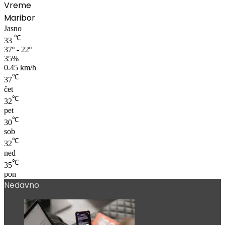
Vreme
Maribor
Jasno
℃
33
37º - 22º
35%
0.45 km/h
℃
37
čet
℃
32
pet
℃
30
sob
℃
32
ned
℃
35
pon
Nedavno