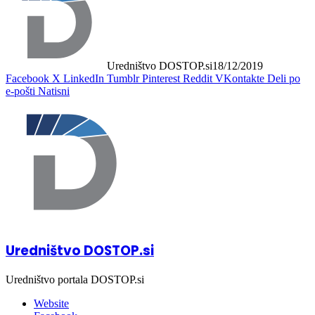
Uredništvo DOSTOP.si
18/12/2019
Facebook
X
LinkedIn
Tumblr
Pinterest
Reddit
VKontakte
Deli po
e-pošti
Natisni
Uredništvo DOSTOP.si
Uredništvo portala DOSTOP.si
Website