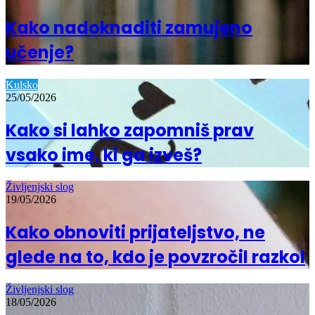
Kako nadoknaditi zamujeno
učenje?
Kulsko
25/05/2026
Kako si lahko zapomniš prav
vsako ime, ki ga izveš?
Življenjski slog
19/05/2026
Kako obnoviti prijateljstvo, ne
glede na to, kdo je povzročil razkol
Življenjski slog
18/05/2026