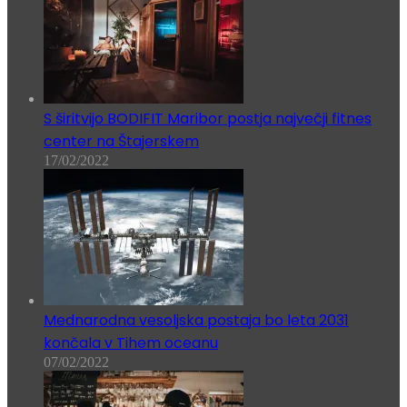
S širitvijo BODIFIT Maribor postja največji fitnes
center na Štajerskem
17/02/2022
Mednarodna vesoljska postaja bo leta 2031
končala v Tihem oceanu
07/02/2022