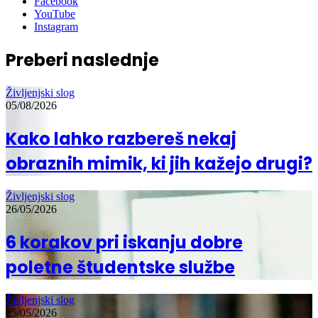
Facebook
YouTube
Instagram
Preberi naslednje
Življenjski slog
05/08/2026
Kako lahko razbereš nekaj
obraznih mimik, ki jih kažejo drugi?
Življenjski slog
26/05/2026
6 korakov pri iskanju dobre
poletne študentske službe
Življenjski slog
25/05/2026