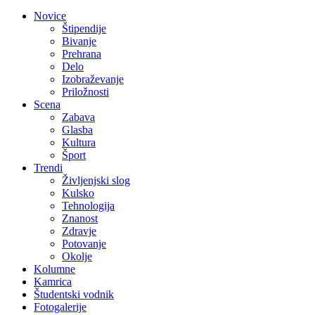
Novice
Štipendije
Bivanje
Prehrana
Delo
Izobraževanje
Priložnosti
Scena
Zabava
Glasba
Kultura
Šport
Trendi
Življenjski slog
Kulsko
Tehnologija
Znanost
Zdravje
Potovanje
Okolje
Kolumne
Kamrica
Študentski vodnik
Fotogalerije