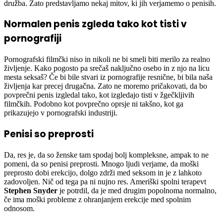
družba. Zato predstavljamo nekaj mitov, ki jih verjamemo o penisih.
Normalen penis zgleda tako kot tisti v
pornografiji
Pornografski filmčki niso in nikoli ne bi smeli biti merilo za realno
življenje. Kako pogosto pa srečaš naključno osebo in z njo na licu
mesta seksaš? Če bi bile stvari iz pornografije resnične, bi bila naša
življenja kar precej drugačna. Zato ne moremo pričakovati, da bo
povprečni penis izgledal tako, kot izgledajo tisti v žgečkljivih
filmčkih. Podobno kot povprečno oprsje ni takšno, kot ga
prikazujejo v pornografski industriji.
Penisi so preprosti
Da, res je, da so ženske tam spodaj bolj kompleksne, ampak to ne
pomeni, da so penisi preprosti. Mnogo ljudi verjame, da moški
preprosto dobi erekcijo, dolgo zdrži med seksom in je z lahkoto
zadovoljen. Nič od tega pa ni nujno res. Ameriški spolni terapevt
Stephen Snyder
je potrdil, da je med drugim popolnoma normalno,
če ima moški probleme z ohranjanjem erekcije med spolnim
odnosom.