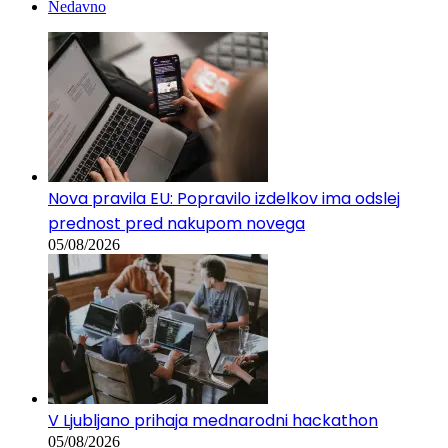
Nedavno
Nova pravila EU: Popravilo izdelkov ima odslej
prednost pred nakupom novega
05/08/2026
V Ljubljano prihaja mednarodni hackathon
05/08/2026