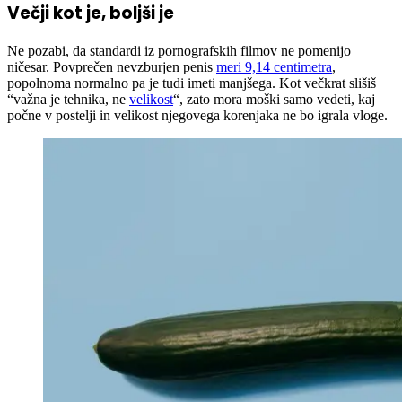
Večji kot je, boljši je
Ne pozabi, da standardi iz pornografskih filmov ne pomenijo
ničesar. Povprečen nevzburjen penis
meri 9,14 centimetra
,
popolnoma normalno pa je tudi imeti manjšega. Kot večkrat slišiš
“važna je tehnika, ne
velikost
“, zato mora moški samo vedeti, kaj
počne v postelji in velikost njegovega korenjaka ne bo igrala vloge.