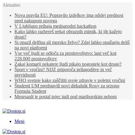
Aktualno
Nova pravila EU: Popravilo izdelkov ima odslej prednost
pred nakupom novega
V Ljubljano prihaja mednarodni hackathon
Kako lahko razbereš nekaj obraznih mimik, ki jih kažejo
drugi?
Si opazil delfina ali morsko želvo? Zdaj lahko opažanja deliš
na novi platformi
Vse več ljudi se odloča za prostovoljstvo: lani več kot
228.000 prostovoljcev
Zakaj komarji nekatere ljudi pikajo pogosteje kot druge?
Šport v vročini? NIJZ priporoča prilagoditve in več
previdnosti
WHO svetuje kako zaščititi svoje zdravje v poletni vročini
Študenti UM predstavili novi dirkalnik Roxy za sezono
Formula Student
Meursault je postal tujec tudi pod mariborskim nebom
Meni