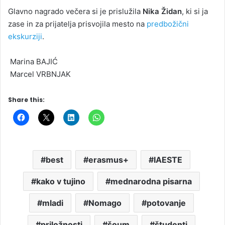
Glavno nagrado večera si je prislužila
Nika Židan
, ki si ja
zase in za prijatelja prisvojila mesto na
predbožični
ekskurziji
.
Marina BAJIĆ
Marcel VRBNJAK
Share this:
best
erasmus+
IAESTE
kako v tujino
mednarodna pisarna
mladi
Nomago
potovanje
priložnosti
šoum
študenti