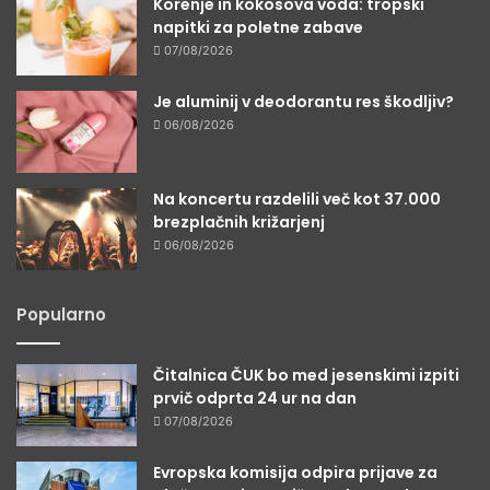
Korenje in kokosova voda: tropski
napitki za poletne zabave
07/08/2026
Je aluminij v deodorantu res škodljiv?
06/08/2026
Na koncertu razdelili več kot 37.000
brezplačnih križarjenj
06/08/2026
Popularno
Čitalnica ČUK bo med jesenskimi izpiti
prvič odprta 24 ur na dan
07/08/2026
Evropska komisija odpira prijave za