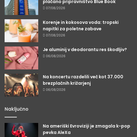
plačano pripravništvo Blue Book
07/08/2026
Korenje in kokosova voda: tropski
napitki za poletne zabave
07/08/2026
Je aluminij v deodorantu res škodljiv?
06/08/2026
Na koncertu razdelili več kot 37.000
brezplačnih križarjenj
06/08/2026
Naključno
Na ameriški Evroviziji je zmagala k-pop
pevka AleXa