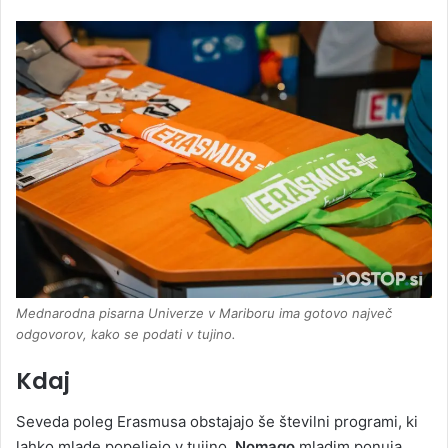
Mednarodna pisarna Univerze v Mariboru ima gotovo največ
odgovorov, kako se podati v tujino.
Kdaj
Seveda poleg Erasmusa obstajajo še številni programi, ki
lahko mlade popeljejo v tujino.
Nomago
mladim ponuja