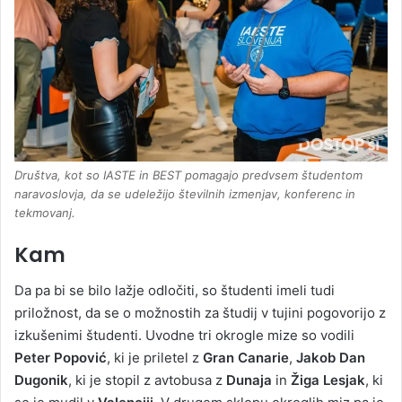
Društva, kot so IASTE in BEST pomagajo predvsem študentom
naravoslovja, da se udeležijo številnih izmenjav, konferenc in
tekmovanj.
Kam
Da pa bi se bilo lažje odločiti, so študenti imeli tudi
priložnost, da se o možnostih za študij v tujini pogovorijo z
izkušenimi študenti. Uvodne tri okrogle mize so vodili
Peter Popović
, ki je priletel z
Gran Canarie
,
Jakob Dan
Dugonik
, ki je stopil z avtobusa z
Dunaja
in
Žiga Lesjak
, ki