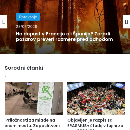
Potovanje
Potovanje
28/07/2026
28/07/2026
Katedrala, koncerti, Unescova dediščina
… Šibenik ima vse!
Sorodni članki
Na dopust v Francijo ali Španijo? Zaradi
požarov preveri razmere pred odhodom
Priložnosti za mlade na
Objavljen je razpis za
enem mestu: Zaposlitveni
ERASMUS+ študij v tujini za