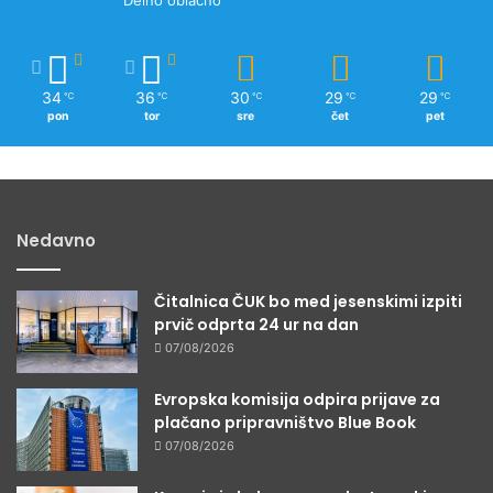
Delno oblačno
34
36
30
29
29
℃
℃
℃
℃
℃
pon
tor
sre
čet
pet
Nedavno
Čitalnica ČUK bo med jesenskimi izpiti
prvič odprta 24 ur na dan
07/08/2026
Evropska komisija odpira prijave za
plačano pripravništvo Blue Book
07/08/2026