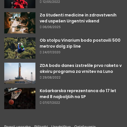
12/05/2022
Za študenti medicine in zdravstvenih
ved uspešen Urgentni vikend
06/06/2025
Ob stolpu Vinarium bodo postavili 500
metrov dolg zip line
24/07/2020
ZDA bodo danes izstrelile prvo raketo v
okviru programa za vrnitev na Luno
29/08/2022
Košarkarska reprezentanca do 17 let
med 8 najboljših na SP
07/07/2022
Pogoji uporabe
Piškotki
Uredništvo
Oglaševanje