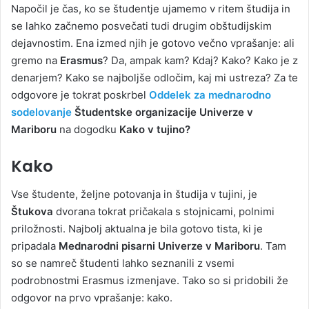
Napočil je čas, ko se študentje ujamemo v ritem študija in
se lahko začnemo posvečati tudi drugim obštudijskim
dejavnostim. Ena izmed njih je gotovo večno vprašanje: ali
gremo na
Erasmus
? Da, ampak kam? Kdaj? Kako? Kako je z
denarjem? Kako se najboljše odločim, kaj mi ustreza? Za te
odgovore je tokrat poskrbel
Oddelek za mednarodno
sodelovanje
Študentske organizacije Univerze v
Mariboru
na dogodku
Kako v tujino?
Kako
Vse študente, željne potovanja in študija v tujini, je
Štukova
dvorana tokrat pričakala s stojnicami, polnimi
priložnosti. Najbolj aktualna je bila gotovo tista, ki je
pripadala
Mednarodni pisarni Univerze v Mariboru
. Tam
so se
namreč
študenti lahko seznanili z vsemi
podrobnostmi Erasmus izmenjave. Tako so si pridobili že
odgovor na prvo vprašanje: kako.