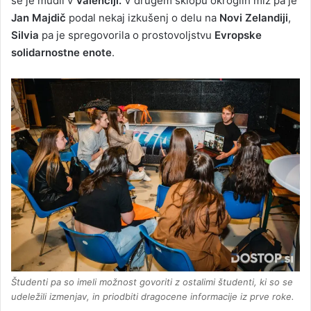
se je mudil v
Valenciji.
V drugem sklopu okroglih miz pa je
Jan Majdič
podal nekaj izkušenj o delu na
Novi Zelandiji
,
Silvia
pa je spregovorila o prostovoljstvu
Evropske
solidarnostne enote
.
Študenti pa so imeli možnost govoriti z ostalimi študenti, ki so se
udeležili izmenjav, in priodbiti dragocene informacije iz prve roke.