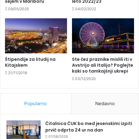
sejem v Mariboru
leto 2022/23
09/05/2025
04/02/2022
Štipendije za študij na
Ste čez praznike mislili iti v
Kitajskem
Avstrijo ali Italijo? Poglejte
kaki so tamkajšnji ukrepi
21/11/2018
03/12/2020
Popularno
Nedavno
Čitalnica ČUK bo med jesenskimi izpiti
prvič odprta 24 ur na dan
07/08/2026