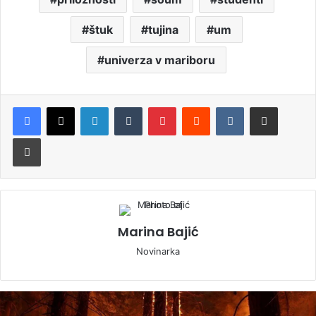
štuk
tujina
um
univerza v mariboru
LinkedIn
Tumblr
Pinterest
Reddit
VKontakte
Deli po e-pošti
Natisni
Marina Bajić
Novinarka