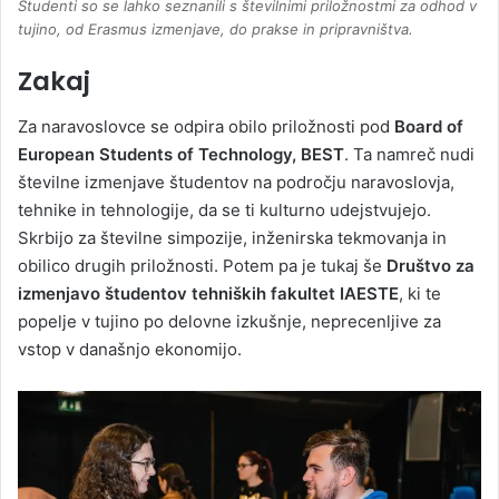
Študenti so se lahko seznanili s številnimi priložnostmi za odhod v
tujino, od Erasmus izmenjave, do prakse in pripravništva.
Zakaj
Za naravoslovce se odpira obilo priložnosti pod
Board of
European Students of Technology, BEST
. Ta namreč nudi
številne izmenjave študentov na področju naravoslovja,
tehnike in tehnologije, da se ti kulturno udejstvujejo.
Skrbijo za številne simpozije, inženirska tekmovanja in
obilico drugih priložnosti. Potem pa je tukaj še
Društvo za
izmenjavo študentov tehniških fakultet IAESTE
, ki te
popelje v tujino po delovne izkušnje, neprecenljive za
vstop v današnjo ekonomijo.