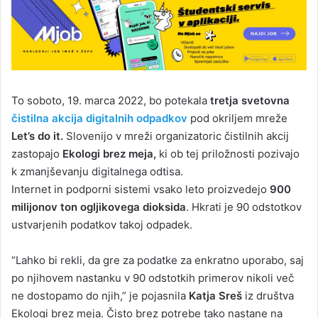
To soboto, 19. marca 2022, bo potekala
tretja svetovna
čistilna akcija digitalnih odpadkov
pod okriljem mreže
Let’s do it.
Slovenijo v mreži organizatoric čistilnih akcij
zastopajo
Ekologi brez meja,
ki ob tej priložnosti pozivajo
k zmanjševanju digitalnega odtisa.
Internet in podporni sistemi vsako leto proizvedejo
900
milijonov ton ogljikovega dioksida
. Hkrati je 90 odstotkov
ustvarjenih podatkov takoj odpadek.
“Lahko bi rekli, da gre za podatke za enkratno uporabo, saj
po njihovem nastanku v 90 odstotkih primerov nikoli več
ne dostopamo do njih,” je pojasnila
Katja Sreš
iz društva
Ekologi brez meja. Čisto brez potrebe tako nastane na