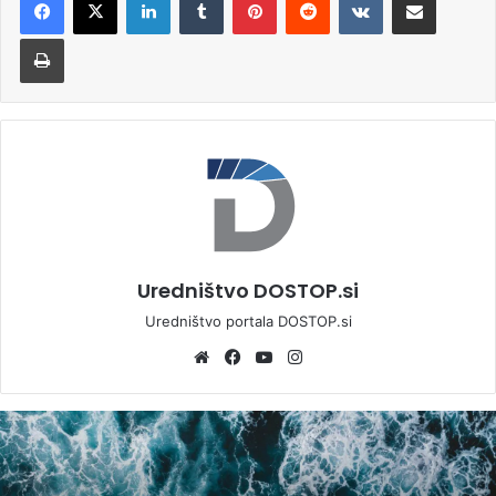
Natisni
Uredništvo DOSTOP.si
Uredništvo portala DOSTOP.si
We
Fa
Yo
Ins
bsi
ce
uT
tag
te
bo
ub
ra
ok
e
m