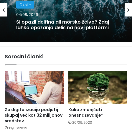
Okolje
Okolje
31/07/2026
04/08/2026
Si opazil delfina ali morsko želvo? Zdaj
Iz pisarne v Piranske soline: kako nastaja
lahko opažanja deliš na novi platformi
ena najbolj prepoznavnih slovenskih
dobrot?
Sorodni članki
Za digitalizacijo podjetij
Kako zmanjšati
skupaj več kot 32 milijonov
onesnaževanje?
sredstev
20/09/2020
11/06/2019