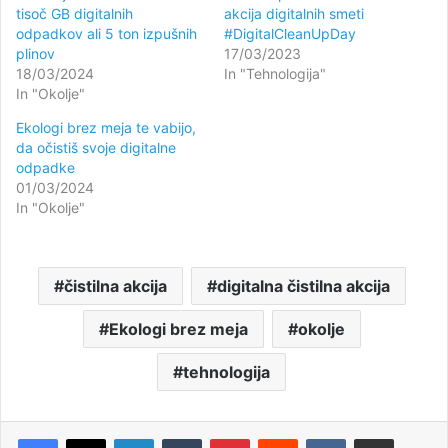
tisoč GB digitalnih
akcija digitalnih smeti
odpadkov ali 5 ton izpušnih
#DigitalCleanUpDay
plinov
17/03/2023
18/03/2024
In "Tehnologija"
In "Okolje"
Ekologi brez meja te vabijo,
da očistiš svoje digitalne
odpadke
01/03/2024
In "Okolje"
čistilna akcija
digitalna čistilna akcija
Ekologi brez meja
okolje
tehnologija
LinkedIn
Tumblr
Pinterest
Reddit
VKontakte
Deli po e-pošti