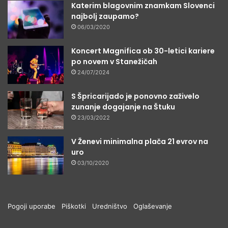
Katerim blagovnim znamkam Slovenci
najbolj zaupamo?
06/03/2020
Koncert Magnifica ob 30-letici kariere
po novem v Stanežičah
24/07/2024
S Špricarijado je ponovno zaživelo
zunanje dogajanje na Štuku
23/03/2022
V Ženevi minimalna plača 21 evrov na
uro
03/10/2020
Pogoji uporabe
Piškotki
Uredništvo
Oglaševanje