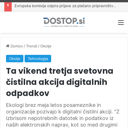
Evropska komisija odpira prijave za plačano pripravništvo Blue Book
M
Domov
/
Trendi
/
Okolje
Okolje
Tehnologija
Ta vikend tretja svetovna
čistilna akcija digitalnih
odpadkov
Ekologi brez meja letos posameznike in
organizacije pozivajo k digitalni čistilni akciji. "Z
izbrisom nepotrebnih datotek in podatkov iz
naših elektronskih naprav, kot so med drugimi