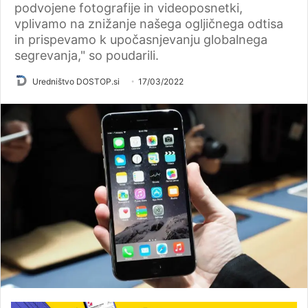
podvojene fotografije in videoposnetki,
vplivamo na znižanje našega ogljičnega odtisa
in prispevamo k upočasnjevanju globalnega
segrevanja," so poudarili.
Uredništvo DOSTOP.si
17/03/2022