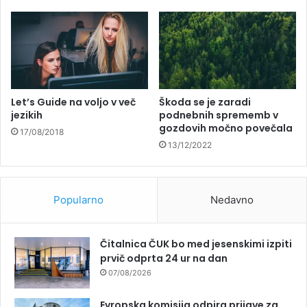
Let’s Guide na voljo v več
Škoda se je zaradi
jezikih
podnebnih sprememb v
gozdovih močno povečala
17/08/2018
13/12/2022
Popularno
Nedavno
Čitalnica ČUK bo med jesenskimi izpiti
prvič odprta 24 ur na dan
07/08/2026
Evropska komisija odpira prijave za