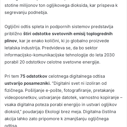
stotine milijonov ton ogljikovega dioksida, kar prispeva k
segrevanju podnebja.
Ogljični odtis spleta in podpornih sistemov predstavlja
približno
štiri odstotke svetovnih emisij toplogrednih
plinov
, kar je enako količini, ki jo globalno proizvede
letalska industrija. Predvideva se, da bo sektor
informacijsko-komunikacijske tehnologije do leta 2030
porabil 20 odstotkov celotne svetovne energije.
Pri tem
75 odstotkov
celotnega digitalnega odtisa
ustvarijo posamezniki.
“Digitalni svet ni izoliran od
fizičnega. Pošiljanje e-pošte, fotografiranje, pretakanje
videoposnetkov, ustvarjanje datotek, varnostno kopiranje –
vsaka digitalna poteza porabi energijo in ustvari ogljikov
dioksid,” poudarjajo Ekologi brez meja. Digitalna čistilna
akcija lahko zato pripomore k zmanjšanju ogljičnega
odtisa.