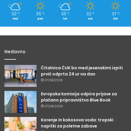
32
35
35
32
31
℃
℃
℃
℃
℃
ned
pon
tor
sre
čet
Nedavno
Čitalnica ČUK bo med jesenskimi izpiti
prvič odprta 24 ur na dan
07/08/2026
Evropska komisija odpira prijave za
plačano pripravništvo Blue Book
07/08/2026
Korenje in kokosova voda: tropski
napitki za poletne zabave