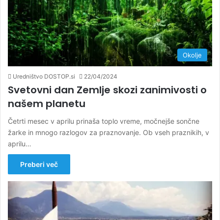
Okolje
Uredništvo DOSTOP.si
22/04/2024
Svetovni dan Zemlje skozi zanimivosti o
našem planetu
Četrti mesec v aprilu prinaša toplo vreme, močnejše sončne
žarke in mnogo razlogov za praznovanje. Ob vseh praznikih, v
aprilu…
Preberi več