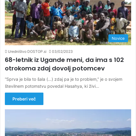
Novice
Uredništvo DOSTOP.si
03/02/2023
68-letnik iz Ugande meni, da ima s 102
otrokoma zdaj dovolj potomcev
“Sprva je bila to šala (…) zdaj pa je to problem,” je o svojem
številnem potomstvu povedal Hasahya, ki živi…
Preberi več