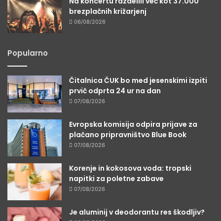
Na koncertu razdelili več kot 37.000
brezplačnih križarjenj
06/08/2026
Popularno
Čitalnica ČUK bo med jesenskimi izpiti
prvič odprta 24 ur na dan
07/08/2026
Evropska komisija odpira prijave za
plačano pripravništvo Blue Book
07/08/2026
Korenje in kokosova voda: tropski
napitki za poletne zabave
07/08/2026
Je aluminij v deodorantu res škodljiv?