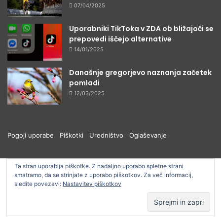
07/04/2025
Uporabniki TikToka v ZDA ob bližajoči se
prepovedi iščejo alternative
14/01/2025
Današnje gregorjevo naznanja začetek
pomladi
12/03/2025
Pogoji uporabe
Piškotki
Uredništvo
Oglaševanje
Ta stran uporablja piškotke. Z nadaljno uporabo spletne strani
smatramo, da se strinjate z uporabo piškotkov. Za več informacij,
© ŠOUM 2026, Vse pravice pridržane
sledite povezavi:
Nastavitev piškotkov
Facebook
RSS