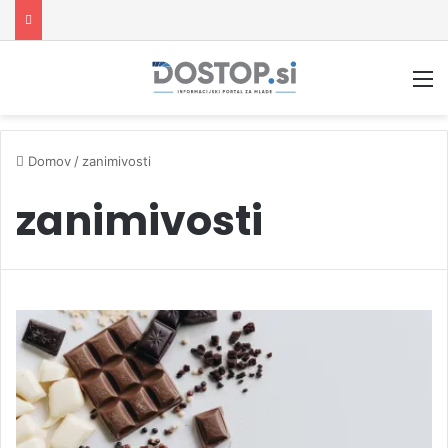
M
Domov
/
zanimivosti
zanimivosti