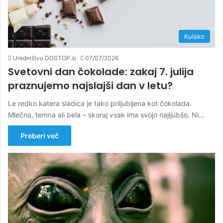
Kulsko
Uredništvo DOSTOP.si
07/07/2026
Svetovni dan čokolade: zakaj 7. julija
praznujemo najslajši dan v letu?
Le redko katera sladica je tako priljubljena kot čokolada.
Mlečna, temna ali bela – skoraj vsak ima svojo najljubšo. Ni…
Preberi več