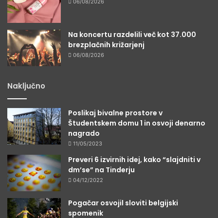
06/08/2026
Na koncertu razdelili več kot 37.000
brezplačnih križarjenj
06/08/2026
Naključno
Poslikaj bivalne prostore v
Študentskem domu 1 in osvoji denarno
nagrado
11/05/2023
Preveri 6 izvirnih idej, kako “slajdniti v
dm’se” na Tinderju
04/12/2022
Pogačar osvojil sloviti belgijski
spomenik