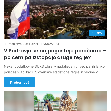
Kulsko
Uredništvo DOSTOP.si
23/02/2024
V Podravju se najpogosteje poročamo –
po čem pa izstopajo druge regije?
Nekaj podatkov je SURS zbral v nadaljevanju, več pa jih lahko
poiščeš v aplikaciji Slovenske statistične regije in občine v…
Preberi več