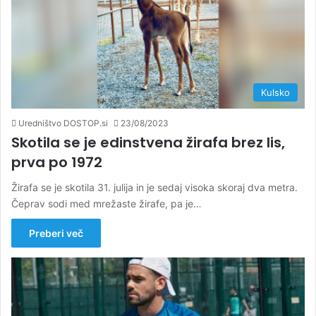
Kulsko
Uredništvo DOSTOP.si
23/08/2023
Skotila se je edinstvena žirafa brez lis,
prva po 1972
Žirafa se je skotila 31. julija in je sedaj visoka skoraj dva metra.
Čeprav sodi med mrežaste žirafe, pa je…
Preberi več