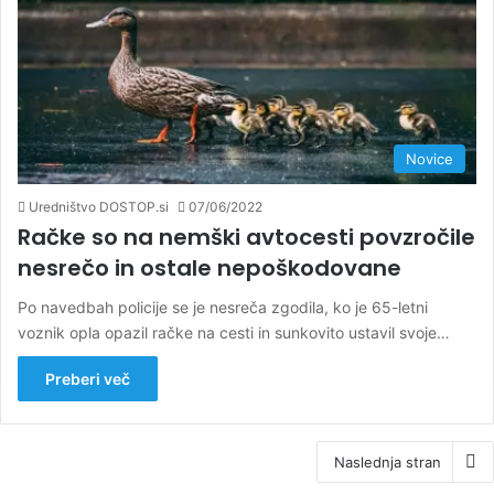
Novice
Uredništvo DOSTOP.si
07/06/2022
Račke so na nemški avtocesti povzročile
nesrečo in ostale nepoškodovane
Po navedbah policije se je nesreča zgodila, ko je 65-letni
voznik opla opazil račke na cesti in sunkovito ustavil svoje…
Preberi več
Naslednja stran